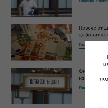
Financial Tribun
Повече от д
дефицит към
Financial Tribun
и
Фискалният 
изпълнение
по
Financial Tribun