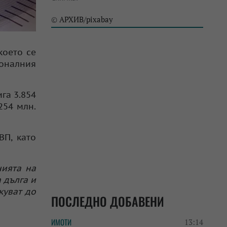
АРХИВ/pixabay
©
което се
ионалния
га 3.854
254 млн.
ВП, като
нията на
 дълга и
куват до
ПОСЛЕДНО ДОБАВЕНИ
ИМОТИ
13:14