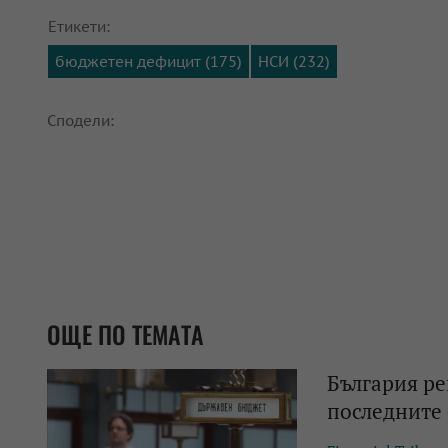
Етикети:
бюджетен дефицит (175)
НСИ (232)
Сподели:
ОЩЕ ПО ТЕМАТА
България р
последните 