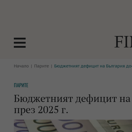
БОРСИ
Начало
Парите
Бюджетният дефицит на България дост
ТЕХНОЛ
КРИПТО
АНАЛИЗ
ПАРИТЕ
БАНКИ
МРЕЖАТ
Бюджетният дефицит на 
ПАРИТЕ
ИМОТИ
през 2025 г.
ЗАСТРАХОВАНЕ
АВТОМО
ЕНЕРГЕТИКА
МУЛТИМ