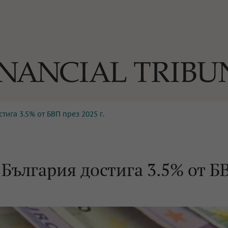
ига 3.5% от БВП през 2025 г.
ОГИИ
За нас
Реклама
Ко
И
Част от Tribune Media Gr
А
България достига 3.5% от Б
БИЛИ
ЕДИЯ