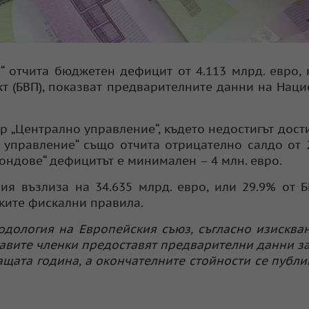
“ отчита бюджетен дефицит от 4.113 млрд. евро, 
кт (БВП), показват предварителните данни на Нац
 „Централно управление“, където недостигът дости
о управление“ също отчита отрицателно салдо от 
ондове“ дефицитът е минимален – 4 млн. евро.
я възлиза на 34.635 млрд. евро, или 29.9% от Б
ските фискални правила.
одология на Европейския съюз, съгласно изисква
вите членки предоставят предварителни данни за
щата година, а окончателните стойности се публи