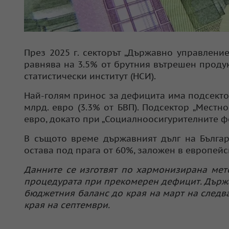
През 2025 г. секторът „Държавно управление
равнява на 3.5% от брутния вътрешен проду
статистически институт (НСИ).
Най-голям принос за дефицита има подсектор
млрд. евро (3.3% от БВП). Подсектор „Местн
евро, докато при „Социалноосигурителните ф
В същото време държавният дълг на Българи
остава под прага от 60%, заложен в европей
Данните се изготвят по хармонизирана мет
процедурата при прекомерен дефицит. Държа
бюджетния баланс до края на март на следва
края на септември.