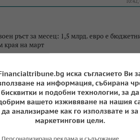
e
10:42,
воен ръст за месец: 1,5 млрд. евро е бюджетн
 края на март
e
19:54,
Financialtribune.bg иска съгласието Ви з
зползване на информация, събирана чр
съвет публикува сравнителни данни за
бисквитки и подобни технологии, за да
то на бюджета
добрим вашето изживяване на нашия са
да анализираме как го използвате и за
e
12:11,
маркетингови цели.
Персонализирана реклама и съдържание,