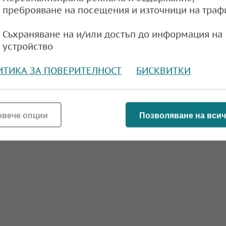
преброяване на посещения и източници на траф
ата 2025 г. приключи с дефицит от 3,1% и р
риходите по КФП
Съхраняване на и/или достъп до информация на
устройство
e
11:50,
ИТИКА ЗА ПОВЕРИТЕЛНОСТ
БИСКВИТКИ
овече опции
Позволяване на всич