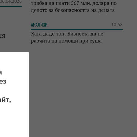
 06.04.2026
трябва да плати 567 млн. долара по
делото за безопасността на децата
АНАЛИЗИ
10:58
Хага даде тон: Бизнесът да не
ия
разчита на помощи при суша
 02.04.2026
а
ез
йт,
 05.03.2026