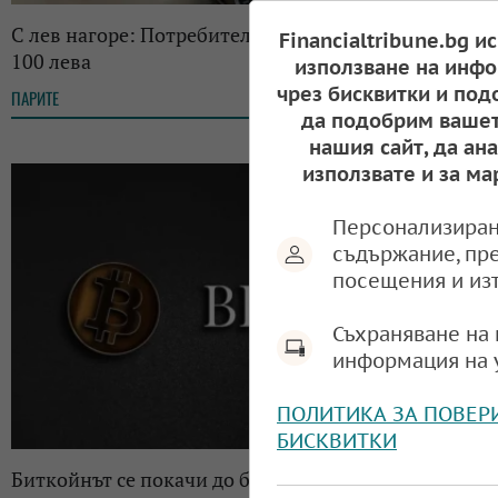
С лев нагоре: Потребителската кошница вече е
Financialtribune.bg и
100 лева
използване на инфо
чрез бисквитки и под
ПАРИТЕ
12:38, 08.12.2025
да подобрим вашет
нашия сайт, да ан
използвате и за ма
Персонализиран
съдържание, пр
посещения и из
Съхраняване на 
информация на 
ПОЛИТИКА ЗА ПОВЕР
БИСКВИТКИ
Биткойнът се покачи до близо 94 000 долара