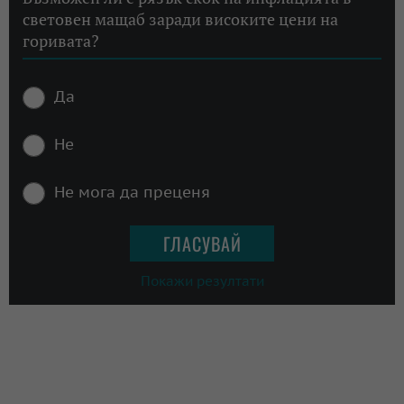
световен мащаб заради високите цени на
горивата?
Да
Не
Не мога да преценя
Покажи резултати