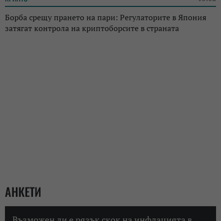
Борба срещу прането на пари: Регулаторите в Япония
затягат контрола на криптоборсите в страната
АНКЕТИ
Възможен ли е рязък скок на инфлацията в