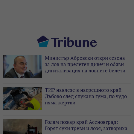
Министър Абровски откри сезона
за лов на прелетен дивеч и обяви
дигитализация на ловните билети
ТИР навлезе в насрещното край
Дъбово след спукана гума, по чудо
няма жертви
Голям пожар край Асеновград:
Горят сухи треви и лозя, затвориха