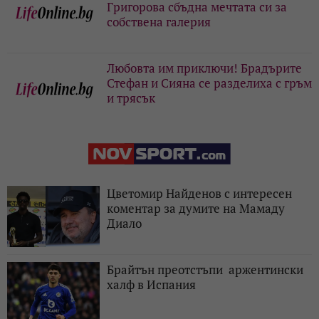
Григорова сбъдна мечтата си за
собствена галерия
Любовта им приключи! Брадърите
Стефан и Сияна се разделиха с гръм
и трясък
Цветомир Найденов с интересен
коментар за думите на Мамаду
Диало
Брайтън преотстъпи аржентински
халф в Испания