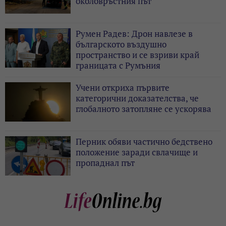
околовръстния път
Румен Радев: Дрон навлезе в
българското въздушно
пространство и се взриви край
границата с Румъния
Учени откриха първите
категорични доказателства, че
глобалното затопляне се ускорява
Перник обяви частично бедствено
положение заради свлачище и
пропаднал път