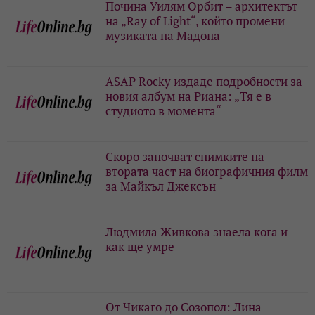
Почина Уилям Орбит – архитектът
на „Ray of Light“, който промени
музиката на Мадона
A$AP Rocky издаде подробности за
новия албум на Риана: „Тя е в
студиото в момента“
Скоро започват снимките на
втората част на биографичния филм
за Майкъл Джексън
Людмила Живкова знаела кога и
как ще умре
От Чикаго до Созопол: Лина