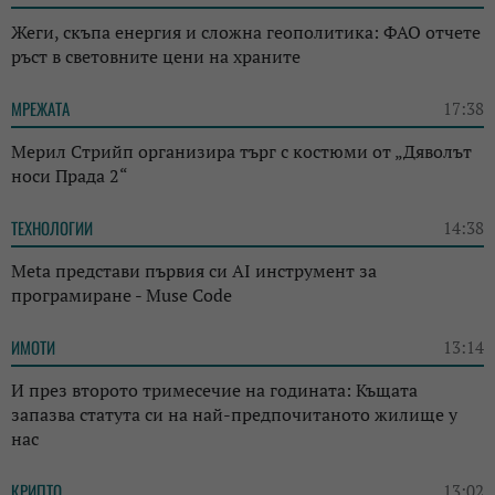
Жеги, скъпа енергия и сложна геополитика: ФАО отчете
ръст в световните цени на храните
МРЕЖАТА
17:38
Мерил Стрийп организира търг с костюми от „Дяволът
носи Прада 2“
ТЕХНОЛОГИИ
14:38
Meta представи първия си AI инструмент за
програмиране - Muse Code
ИМОТИ
13:14
И през второто тримесечие на годината: Къщата
запазва статута си на най-предпочитаното жилище у
нас
КРИПТО
13:02