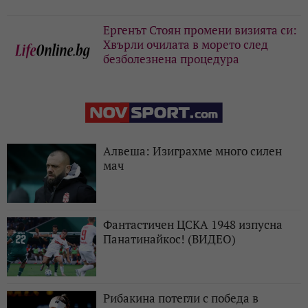
Ергенът Стоян промени визията си:
Хвърли очилата в морето след
безболезнена процедура
Алвеша: Изиграхме много силен
мач
Фантастичен ЦСКА 1948 изпусна
Панатинайкос! (ВИДЕО)
Рибакина потегли с победа в