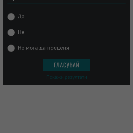
Да
Не
Не мога да преценя
Покажи резултати