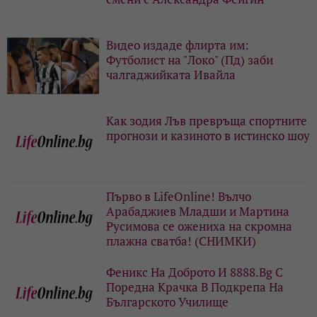
Видео издаде флирта им:
Футболист на "Локо" (Пд) заби
чалгаджийката Ивайла
Как зодия Лъв превръща спортните
прогнози и казиното в истинско шоу
Първо в LifeOnline! Вълчо
Арабаджиев Младши и Мартина
Русимова сe oжениха на скромна
плажна сватба! (СНИМКИ)
Феникс На Доброто И 8888.Bg С
Поредна Крачка В Подкрепа На
Българското Училище