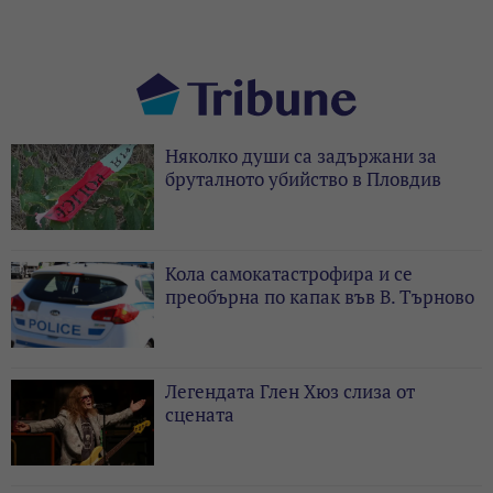
Няколко души са задържани за
бруталното убийство в Пловдив
Кола самокатастрофира и се
преобърна по капак във В. Търново
Легендата Глен Хюз слиза от
сцената