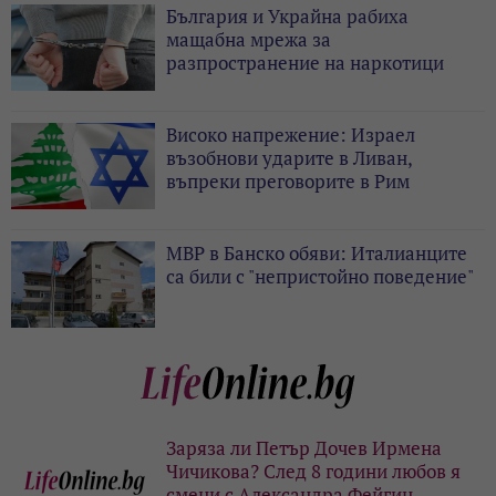
България и Украйна рабиха
мащабна мрежа за
разпространение на наркотици
Високо напрежение: Израел
възобнови ударите в Ливан,
въпреки преговорите в Рим
МВР в Банско обяви: Италианците
са били с "непристойно поведение"
Заряза ли Петър Дочев Ирмена
Чичикова? След 8 години любов я
смени с Александра Фейгин