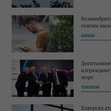
Великобрит
големи ико
АНАЛИЗИ
Дигиталният
изграждане
море
ТЕХНОЛОГИИ
Хакерска ат