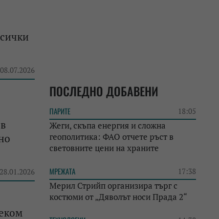
всички
 08.07.2026
ПОСЛЕДНО ДОБАВЕНИ
ПАРИТЕ
18:05
 в
Жеги, скъпа енергия и сложна
геополитика: ФАО отчете ръст в
но
световните цени на храните
МРЕЖАТА
17:38
 28.01.2026
Мерил Стрийп организира търг с
костюми от „Дяволът носи Прада 2“
леком