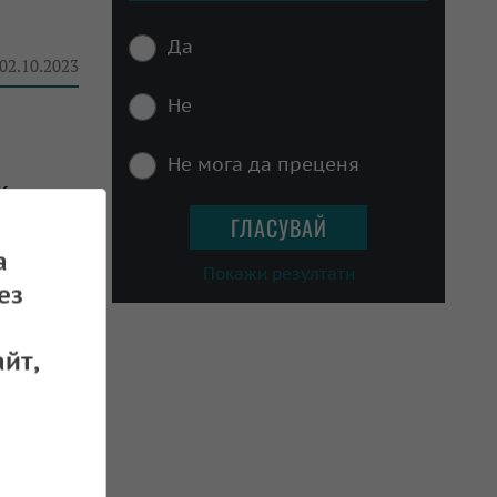
Да
 02.10.2023
Не
Не мога да преценя
и
а
 06.12.2022
Покажи резултати
ез
йт,