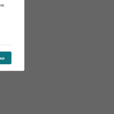
ик
ки