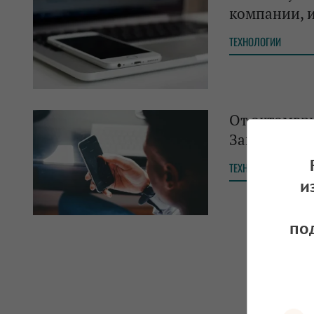
компании, 
ТЕХНОЛОГИИ
От октомври
Западните 
ТЕХНОЛОГИИ
и
по