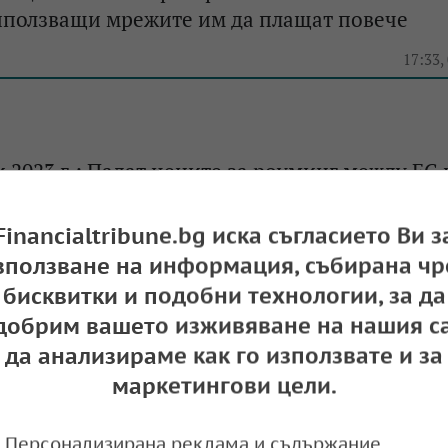
иползващи мрежите им да плащат повече
17:33,
 2023 г.: Падат цените за роуминг между ЕС 
Балкани
Financialtribune.bg иска съгласието Ви з
13:33,
зползване на информация, събирана чр
бисквитки и подобни технологии, за да
добрим вашето изживяване на нашия са
да анализираме как го използвате и за
маркетингови цели.
Персонализирана реклама и съдържание,