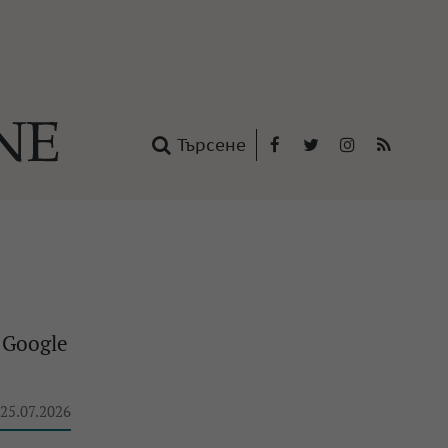
Търсене
Facebook
Twitter
Instagram
RSS
нтакти
oup
 Google
 25.07.2026