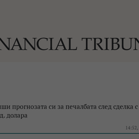
ОГИИ
За нас
Реклама
Ко
И
Част от Tribune Media Gr
А
иши прогнозата си за печалбата след сделка с
д. долара
БИЛИ
14:52,
ЕДИЯ