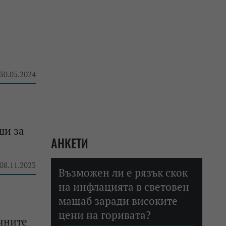
 30.05.2024
ши за
АНКЕТИ
 08.11.2023
Възможен ли е рязък скок
на инфлацията в световен
мащаб заради високите
цени на горивата?
чните