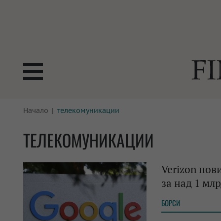
БОРСИ
Начало
телекомуникации
ТЕХНОЛ
КРИПТО
АНАЛИЗ
ТЕЛЕКОМУНИКАЦИИ
БАНКИ
МРЕЖАТ
Verizon пов
ПАРИТЕ
ИМОТИ
за над 1 млр
ЗАСТРАХОВАНЕ
АВТОМО
БОРСИ
ЕНЕРГЕТИКА
МУЛТИМ