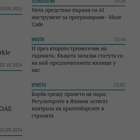
ТЕХНОЛОГИИ
14:38
 20.08.2025
Meta представи първия си AI
инструмент за програмиране - Muse
Code
ИМОТИ
13:14
И през второто тримесечие на
rkle
годината: Къщата запазва статута си
на най-предпочитаното жилище у
 03.10.2024
нас
КРИПТО
13:02
Борба срещу прането на пари:
Регулаторите в Япония затягат
 ОАЕ
контрола на криптоборсите в
страната
 24.09.2024