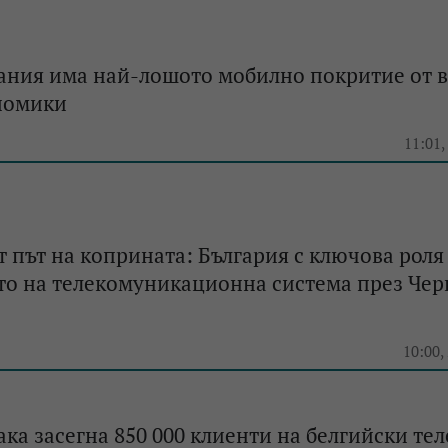
ания има най-лошoто мобилно покритие от 
номики
11:01,
 път на коприната: България с ключова роля
то на телекомуникационна система през Чер
10:00,
ака засегна 850 000 клиенти на белгийски те