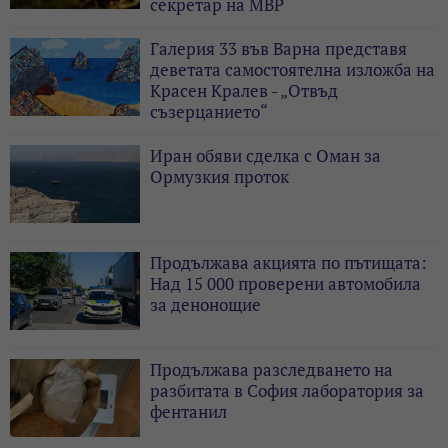
секретар на МВР
Галерия 33 във Варна представя
деветата самостоятелна изложба на
Красен Кралев - „Отвъд
съзерцанието“
Иран обяви сделка с Оман за
Ормузкия проток
Продължава акцията по пътищата:
Над 15 000 проверени автомобила
за денонощие
Продължава разследването на
разбитата в София лаборатория за
фентанил