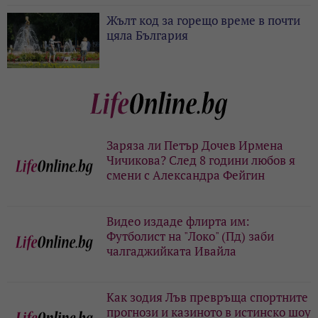
Жълт код за горещо време в почти
цяла България
Заряза ли Петър Дочев Ирмена
Чичикова? След 8 години любов я
смени с Александра Фейгин
Видео издаде флирта им:
Футболист на "Локо" (Пд) заби
чалгаджийката Ивайла
Как зодия Лъв превръща спортните
прогнози и казиното в истинско шоу