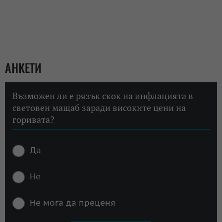
АНКЕТИ
Възможен ли е рязък скок на инфлацията в
световен мащаб заради високите цени на
горивата?
Да
Не
Не мога да преценя