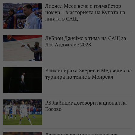
Лионел Меси вече е голмайстор
номер 1 в историята на Купата на
лигата в САЩ
ЛеБрон Джеймс в тима на САЩ за
Лос Анджелис 2028
Елиминираха Зверев и Медведев на
турнира по тенис в Монреал
РБ Лайпциг договори национал на
Косово
Левски се размина с голаджия