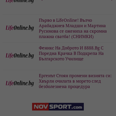
Първо в LifeOnline! Вълчо
Арабаджиев Младши и Мартина
Русимова сe oжениха на скромна
плажна сватба! (СНИМКИ)
Феникс На Доброто И 8888.Bg С
Поредна Крачка В Подкрепа На
Българското Училище
Ергенът Стоян промени визията си:
Хвърли очилата в морето след
безболезнена процедура