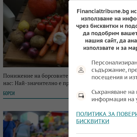
Financialtribune.bg и
използване на инфо
чрез бисквитки и под
да подобрим вашет
нашия сайт, да ан
използвате и за ма
Персонализиран
съдържание, пр
Понижение на борсовите цени на храните на у
посещения и из
нас: Най-значително е при зеленчуците
Съхраняване на 
БОРСИ
09:00, 22.06.2025
информация на 
ПОЛИТИКА ЗА ПОВЕР
БИСКВИТКИ