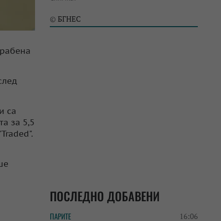
БГНЕС
©
грабена
след
и са
а за 5,5
Traded".
ше
ПОСЛЕДНО ДОБАВЕНИ
ПАРИТЕ
16:06