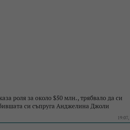
аза роля за около $50 млн., трябвало да си
 бившата си съпруга Анджелина Джоли
e
19:07,