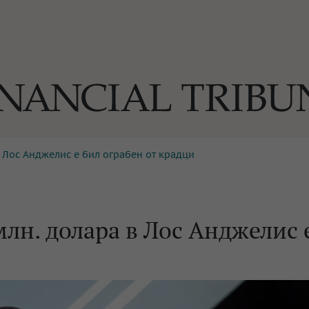
в Лос Анджелис е бил ограбен от крадци
ОГИИ
За нас
Реклама
Ко
И
Част от Tribune Media Gr
А
млн. долара в Лос Анджелис 
БИЛИ
ЕДИЯ