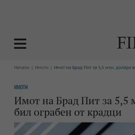
БОРСИ
Начало
Имоти
Имот на Брад Пит за 5,5 млн. долара 
ТЕХНОЛ
КРИПТО
АНАЛИЗ
ИМОТИ
БАНКИ
МРЕЖАТ
Имот на Брад Пит за 5,5 
ПАРИТЕ
ИМОТИ
бил ограбен от крадци
ЗАСТРАХОВАНЕ
АВТОМО
ЕНЕРГЕТИКА
МУЛТИМ