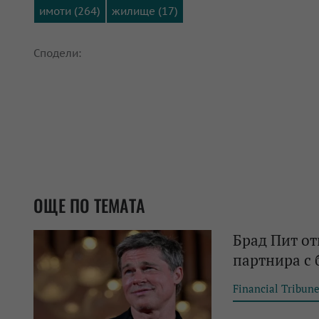
имоти (264)
жилище (17)
Сподели:
ОЩЕ ПО ТЕМАТА
Брад Пит отк
партнира с
Financial Tribun