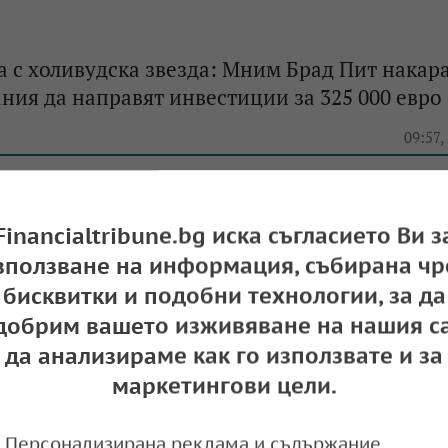
 с холивудска звезда: Мним Брад Пит накара
ния да направят инвестиции за 325 000 евро
e
09:57,
Financialtribune.bg иска съгласието Ви з
Анджелина Джоли продължават „Войната за р
зползване на информация, събирана чр
e
09:32,
бисквитки и подобни технологии, за да
добрим вашето изживяване на нашия са
да анализираме как го използвате и за
маркетингови цели.
Персонализирана реклама и съдържание,