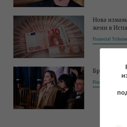
Нова измама
жени в Испа
Financial Tribun
Брад Пит и 
и
Financial Tribun
по