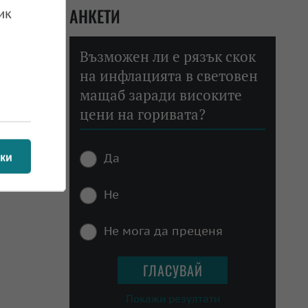
АНКЕТИ
ик
Възможен ли е рязък скок
на инфлацията в световен
мащаб заради високите
цени на горивата?
Да
ки
Не
Не мога да преценя
Покажи резултати