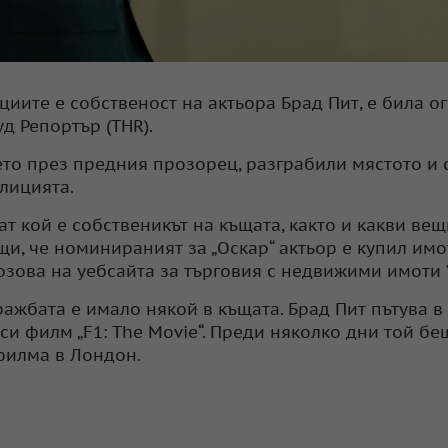
иите е собственост на актьора Брад Пит, е била о
д Репортър (THR).
то през предния прозорец, разграбили мястото и 
олицията.
т кой е собственикът на къщата, както и какви вещ
бщи, че номинираният за „Оскар“ актьор е купил имот
озова на уебсайта за търговия с недвижими имоти "
ажбата е имало някой в къщата. Брад Пит пътува в
и филм „F1: The Movie“. Преди няколко дни той бе
филма в Лондон.