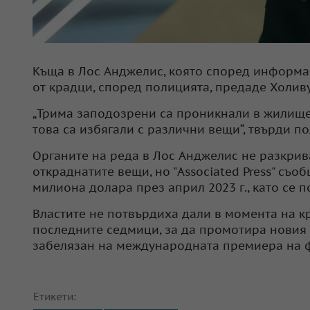
Къща в Лос Анджелис, която според информац
от крадци, според полицията, предаде Холиву
„Трима заподозрени са проникнали в жилище
това са избягали с различни вещи“, твърди п
Органите на реда в Лос Анджелис не разкрива
откраднатите вещи, но "Associated Press" съо
милиона долара през април 2023 г., като се п
Властите не потвърдиха дали в момента на кр
последните седмици, за да промотира новия с
забелязан на международната премиера на 
Етикети: