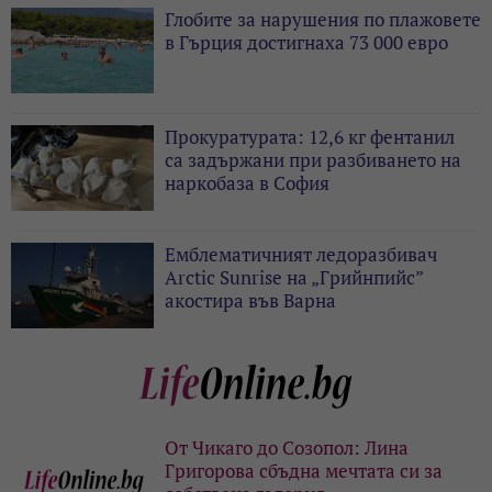
Глобите за нарушения по плажовете
в Гърция достигнаха 73 000 евро
Прокуратурата: 12,6 кг фентанил
са задържани при разбиването на
наркобаза в София
Емблематичният ледоразбивач
Arctic Sunrise на „Грийнпийс”
акостира във Варна
От Чикаго до Созопол: Лина
Григорова сбъдна мечтата си за