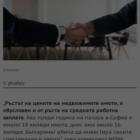
Снимка:
pixabay
©
„
Ръстът на цените на недвижимите имоти, е
обусловен и от ръста на средната работна
заплата
. Ако преди година на пазара в София е
имало 18 хиляди имота, днес има около 16
хиляди. Българинът обича да инвестира своите
спестявания в имоти“, това коментира NOVA