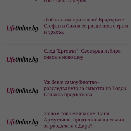
собствена галерия
Любовта им приключи! Брадърите
Стефан и Сияна се разделиха с гръм
и трясък
След "Ергенът": Свекърва избира
снаха в ново шоу
Уж беше самоубийство -
разследването за смъртта на Тодор
Славков продължава
Защо е това мълчание: Саня
Армутлиева продължава да мълчи
за раздялата с Дара?