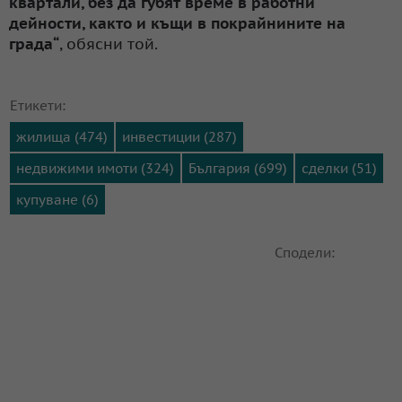
квартали, без да губят време в работни
дейности, както и къщи в покрайнините на
града“
, обясни той.
Етикети:
жилища (474)
инвестиции (287)
недвижими имоти (324)
България (699)
сделки (51)
купуване (6)
Сподели: