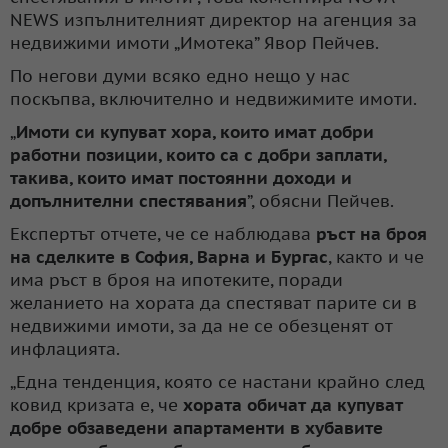
NEWS изпълнителният директор на агенция за
недвижими имоти „Имотека” Явор Пейчев.
По негови думи всяко едно нещо у нас
поскъпва, включително и недвижимите имоти.
„
Имоти си купуват хора, които имат добри
работни позиции, които са с добри заплати,
такива, които имат постоянни доходи и
допълнителни спестявания
”, обясни Пейчев.
Експертът отчете, че се наблюдава
ръст на броя
на сделките в София, Варна и Бургас
, както и че
има ръст в броя на ипотеките, поради
желанието на хората да спестяват парите си в
недвижими имоти, за да не се обезценят от
инфлацията.
„Една тенденция, която се настани крайно след
ковид кризата е, че
хората обичат да купуват
добре обзаведени апартаменти в хубавите