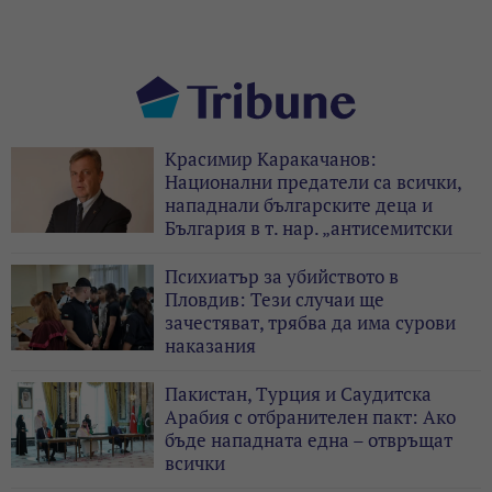
Красимир Каракачанов:
Национални предатели са всички,
нападнали българските деца и
България в т. нар. „антисемитски
скандал“
Психиатър за убийството в
Пловдив: Тези случаи ще
зачестяват, трябва да има сурови
наказания
Пакистан, Турция и Саудитска
Арабия с отбранителен пакт: Ако
бъде нападната една – отвръщат
всички