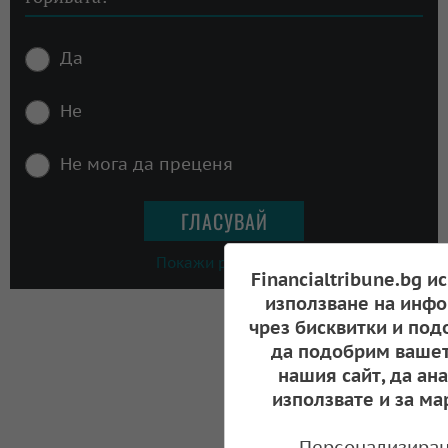
Да
Не
Не мога да преценя
Покажи резултати
Financialtribune.bg и
използване на инфо
чрез бисквитки и под
да подобрим вашет
нашия сайт, да ан
използвате и за ма
Персонализиран