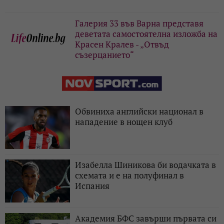
Галерия 33 във Варна представя
деветата самостоятелна изложба на
Красен Кралев - „Отвъд
съзерцанието“
Обвиниха английски национал в
нападение в нощен клуб
Изабелла Шиникова би водачката в
схемата и е на полуфинал в
Испания
Академия БФС завърши първата си