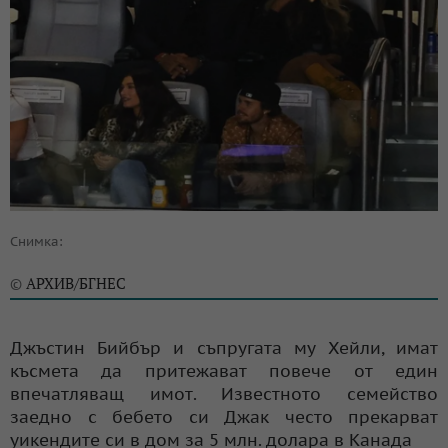
Снимка:
АРХИВ/БГНЕС
©
Джъстин Бийбър и съпругата му Хейли, имат
късмета да притежават повече от един
впечатляващ имот. Известното семейство
заедно с бебето си Джак често прекарват
уикендите си в дом за 5 млн. долара в Канада