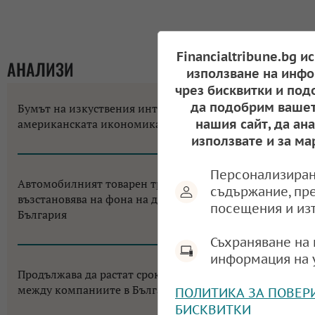
Financialtribune.bg и
АНАЛИЗИ
използване на инфо
чрез бисквитки и под
да подобрим вашет
Бумът на изкуствения интелект променя
американската икономика до неузнаваемост
нашия сайт, да ан
използвате и за ма
12:18, 06.08.2026
Персонализиран
Автомобилният товарен транспорт в ЕС се
съдържание, пр
възстановява на фона на двуцифрен срив за
посещения и из
България
11:38, 05.08.2026
Съхраняване на 
информация на 
Продължава да растат сроковете за разплащане
между компаниите в България
ПОЛИТИКА ЗА ПОВЕР
11:18, 03.08.2026
БИСКВИТКИ