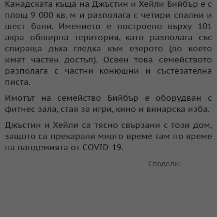
Канадската къща на Джъстин и Хейли Бийбър е с
площ 9 000 кв. м и разполага с четири спални и
шест бани. Имението е построено върху 101
акра обширна територия, като разполага със
спираща дъха гледка към езерото (до което
имат частен достъп). Освен това семейството
разполага с частни конюшни и състезателна
писта.
Имотът на семейство Бийбър е оборудван с
фитнес зала, стая за игри, кино и винарска изба.
Джъстин и Хейли са тясно свързани с този дом,
защото са прекарали много време там по време
на пандемията от COVID-19.
Сподели: