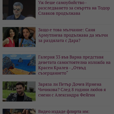
Уж беше самоубийство -
разследването за смъртта на Тодор
Славков продължава
Защо е това мълчание: Саня
Армутлиева продължава да мълчи
за раздялата с Дара?
Галерия 33 във Варна представя
деветата самостоятелна изложба на
Красен Кралев - „Отвъд
съзерцанието“
Заряза ли Петър Дочев Ирмена
Чичикова? След 8 години любов я
смени с Александра Фейгин
Видео издаде флирта им: