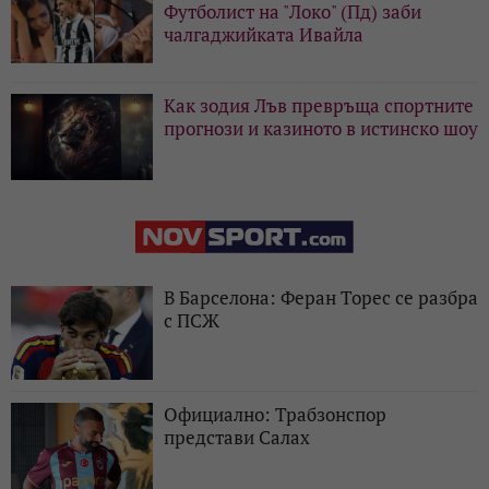
Футболист на "Локо" (Пд) заби
чалгаджийката Ивайла
Как зодия Лъв превръща спортните
прогнози и казиното в истинско шоу
В Барселона: Феран Торес се разбра
с ПСЖ
Официално: Трабзонспор
представи Салах