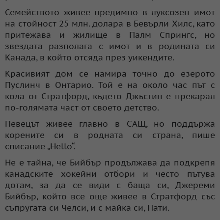
Семейството живее предимно в луксозен имот
на стойност 25 млн. долара в Бевърли Хилс, като
притежава и жилище в Палм Спрингс, но
звездата разполага с имот и в родината си
Канада, в който отсяда през уикендите.
Красивият дом се намира точно до езерото
Пуслинч в Онтарио. Той е на около час път с
кола от Стратфорд, където Джъстин е прекарал
по-голямата част от своето детство.
Певецът живее главно в САЩ, но поддържа
корените си в родната си страна, пише
списание „Hello“.
Не е тайна, че Бийбър продължава да подкрепя
канадските хокейни отбори и често пътува
дотам, за да се види с баща си, Джереми
Бийбър, който все още живее в Стратфорд със
съпругата си Челси, и с майка си, Пати.