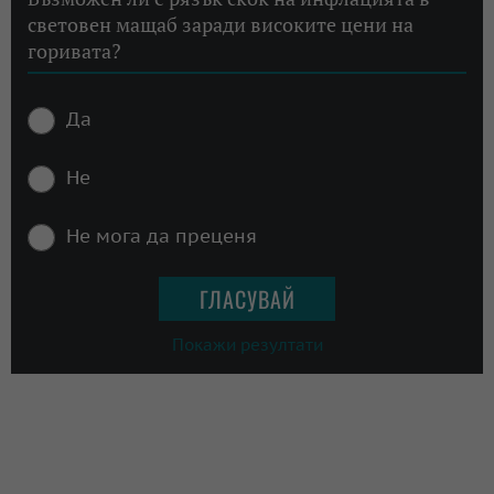
световен мащаб заради високите цени на
горивата?
Да
Не
Не мога да преценя
Покажи резултати