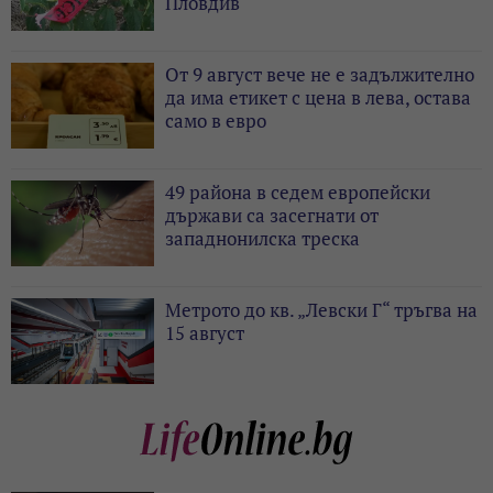
Пловдив
От 9 август вече не е задължително
да има етикет с цена в лева, остава
само в евро
49 района в седем европейски
държави са засегнати от
западнонилска треска
Метрото до кв. „Левски Г“ тръгва на
15 август