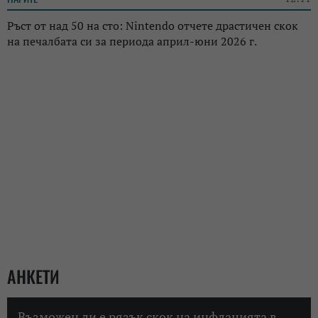
Ръст от над 50 на сто: Nintendo отчете драстичен скок
на печалбата си за периода април-юни 2026 г.
АНКЕТИ
Възможен ли е рязък скок на инфлацията в