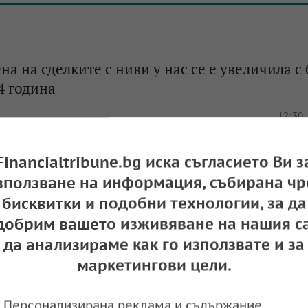
на на сделките с ниви у нас се е увеличила с
4 година
e
12:30,
Financialtribune.bg иска съгласието Ви з
зползване на информация, събирана чр
о министерство готви промени в Закона за
бисквитки и подобни технологии, за да
добрим вашето изживяване на нашия са
e
09:50,
да анализираме как го използвате и за
маркетингови цели.
Персонализирана реклама и съдържание,