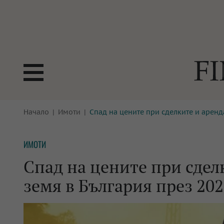
БОРСИ
Начало
Имоти
Спад на цените при сделките и аренда
ТЕХНОЛ
КРИПТО
АНАЛИЗ
ИМОТИ
БАНКИ
МРЕЖАТ
Спад на цените при сдел
ПАРИТЕ
ИМОТИ
земя в България през 202
ЗАСТРАХОВАНЕ
АВТОМО
ЕНЕРГЕТИКА
МУЛТИМ