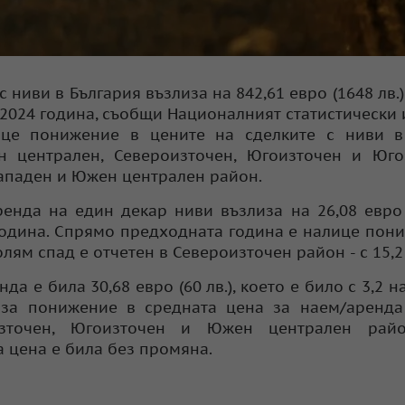
 ниви в България възлиза на 842,61 евро (1648 лв.)
о 2024 година, съобщи Националният статистически 
ице понижение в цените на сделките с ниви в
ен централен, Североизточен, Югоизточен и Юг
западен и Южен централен район.
енда на един декар ниви възлиза на 26,08 евро (
 година. Спрямо предходната година е налице пон
лям спад е отчетен в Североизточен район - с 15,2 
а е била 30,68 евро (60 лв.), което е било с 3,2 на
аза понижение в средната цена за наем/аренда
източен, Югоизточен и Южен централен рай
 цена е била без промяна.