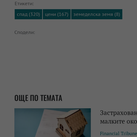
Етикети:
спад (320)
цени (167)
земеделска земя (8)
Сподели:
ОЩЕ ПО ТЕМАТА
Застрахован
малките око
Financial Tribun