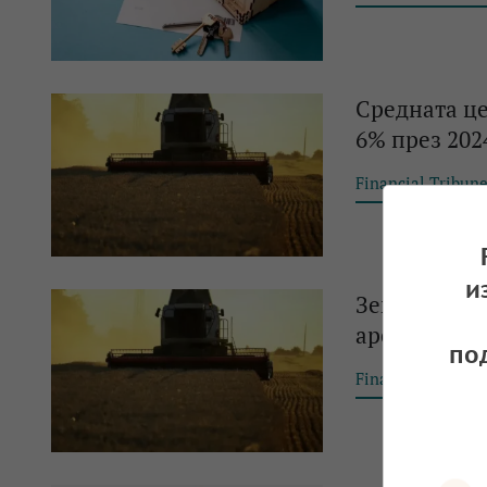
Средната це
6% през 202
Financial Tribun
и
Земеделскот
арендата
по
Financial Tribun