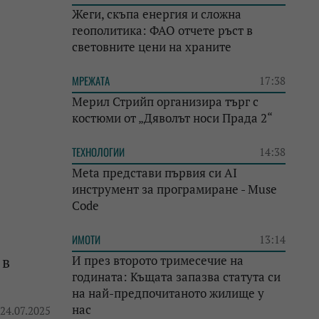
Жеги, скъпа енергия и сложна
геополитика: ФАО отчете ръст в
световните цени на храните
МРЕЖАТА
17:38
Мерил Стрийп организира търг с
костюми от „Дяволът носи Прада 2“
ТЕХНОЛОГИИ
14:38
Meta представи първия си AI
инструмент за програмиране - Muse
Code
ИМОТИ
13:14
 в
И през второто тримесечие на
годината: Къщата запазва статута си
на най-предпочитаното жилище у
нас
 24.07.2025