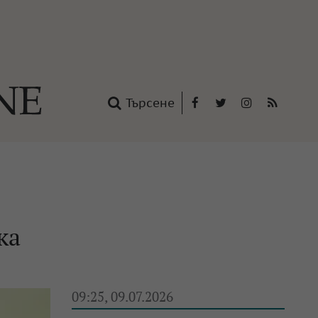
Търсене
Facebook
Twitter
Instagram
RSS
нтакти
oup
ка
09:25, 09.07.2026