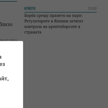
КРИПТО
13:02
Борба срещу прането на пари:
Регулаторите в Япония затягат
 близо
контрола на криптоборсите в
страната
 08.07.2025
а
ез
йт,
 27.01.2024