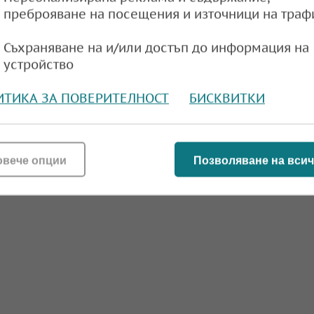
на осмо място в ЕС по най-високи цени на ре
преброяване на посещения и източници на траф
а земя
Съхраняване на и/или достъп до информация на
e
14:29,
устройство
ИТИКА ЗА ПОВЕРИТЕЛНОСТ
БИСКВИТКИ
овече опции
Позволяване на всич