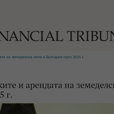
та на земеделска земя в България през 2025 г.
ОГИИ
За нас
Реклама
Ко
И
Част от Tribune Media Gr
А
ките и арендата на земеделс
5 г.
БИЛИ
ЕДИЯ