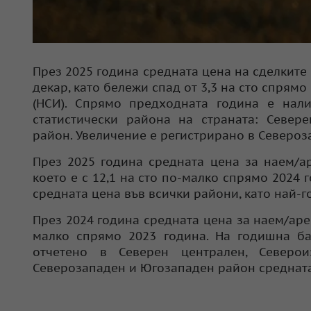
През 2025 година средната цена на сделките с
декар, като бележи спад от 3,3 на сто спрям
(НСИ). Спрямо предходната година е нал
статистически района на страната: Север
район. Увеличение е регистрирано в Северо
През 2025 година средната цена за наем/ар
което е с 12,1 на сто по-малко спрямо 2024
средната цена във всички райони, като най-го
През 2024 година средната цена за наем/аренд
малко спрямо 2023 година. На годишна б
отчетено в Северен централен, Северо
Северозападен и Югозападен район средната