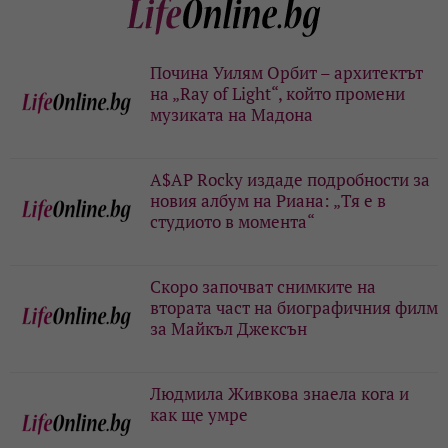
Почина Уилям Орбит – архитектът
на „Ray of Light“, който промени
музиката на Мадона
A$AP Rocky издаде подробности за
новия албум на Риана: „Тя е в
студиото в момента“
Скоро започват снимките на
втората част на биографичния филм
за Майкъл Джексън
Людмила Живкова знаела кога и
как ще умре