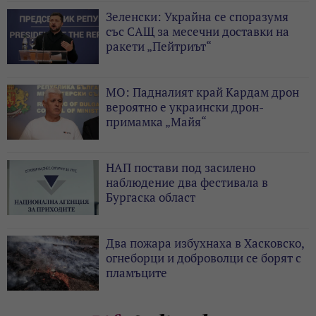
Зеленски: Украйна се споразумя
със САЩ за месечни доставки на
ракети „Пейтриът“
МО: Падналият край Кардам дрон
вероятно е украински дрон-
примамка „Майя“
НАП постави под засилено
наблюдение два фестивала в
Бургаска област
Два пожара избухнаха в Хасковско,
огнеборци и доброволци се борят с
пламъците