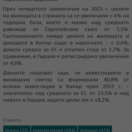
През четвъртото тримесечие на 2025 г. цените
на жилищата в страната са се увеличили с 6% на
годишна база, което е малко над средното
равнище за Европейския съюз от 5,5%.
Съотношението между цените на жилищата и
доходите в Кипър също е нараснало – с 0,6%,
докато средно за ЕС е отчетен спад от 1,7%. За
сравнение, в Гърция е регистрирано увеличение
от 4,8%.
Данните показват още, че инвестициите в
жилищния сектор са формирали 40,8% от
всички инвестиции в Кипър през 2025 г. –
значително над средното за ЕС от 23,5% и над
нивото в Гърция, където делът им е 18,2%.
Етикети:
Кипър (53)
имотен пазар (284)
жилища (474)