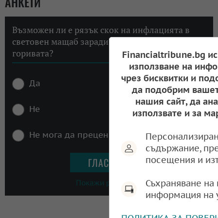
АНКЕТИ
Възможен ли е рязък скок на инфлацията в
световен мащаб заради високите цени на
горивата?
Financialtribune.bg и
използване на инфо
чрез бисквитки и под
Да
да подобрим вашет
нашия сайт, да ан
Не
използвате и за ма
Не мога да преценя
Персонализиран
съдържание, пр
посещения и из
Съхраняване на 
Покажи резултати
информация на 