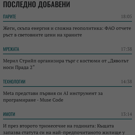
ПОСЛЕДНО ДОБАВЕНИ
ПАРИТЕ
18:05
Жеги, скъпа енергия и сложна геополитика: ФАО отчете
ръст в световните цени на храните
МРЕЖАТА
17:38
Мерил Стрийп организира търг с костюми от „Дяволът
носи Прада 2“
ТЕХНОЛОГИИ
14:38
Meta представи първия си AI инструмент за
програмиране - Muse Code
ИМОТИ
13:14
И през второто тримесечие на годината: Къщата
запазва статута си на най-предпочитаното жилище у