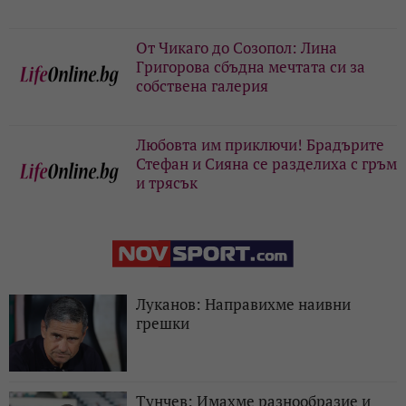
От Чикаго до Созопол: Лина
Григорова сбъдна мечтата си за
собствена галерия
Любовта им приключи! Брадърите
Стефан и Сияна се разделиха с гръм
и трясък
Луканов: Направихме наивни
грешки
Тунчев: Имахме разнообразие и