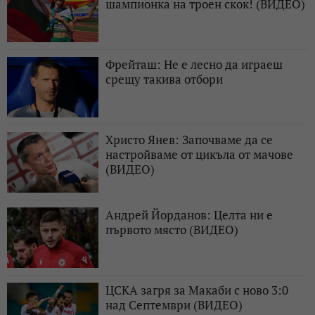
шампионка на троен скок! (ВИДЕО)
Фрейташ: Не е лесно да играеш
срещу такива отбори
Христо Янев: Започваме да се
настройваме от цикъла от мачове
(ВИДЕО)
Андрей Йорданов: Целта ни е
първото място (ВИДЕО)
ЦСКА загря за Макаби с ново 3:0
над Септември (ВИДЕО)