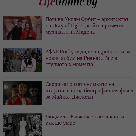
Почина Уилям Орбит – архитектът
на „Ray of Light“, който промени
музиката на Мадона
A$AP Rocky издаде подробности за
новия албум на Риана: „Тя е в
студиото в момента“
Скоро започват снимките на
втората част на биографичния филм
за Майкъл Джексън
Людмила Живкова знаела кога и
как ще умре