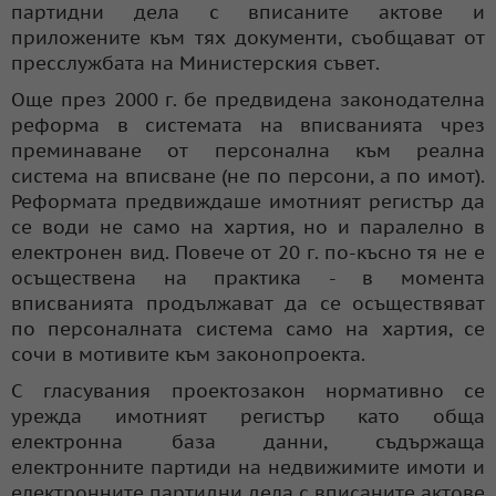
партидни дела с вписаните актове и
приложените към тях документи, съобщават от
пресслужбата на Министерския съвет.
Още през 2000 г. бе предвидена законодателна
реформа в системата на вписванията чрез
преминаване от персонална към реална
система на вписване (не по персони, а по имот).
Реформата предвиждаше имотният регистър да
се води не само на хартия, но и паралелно в
електронен вид. Повече от 20 г. по-късно тя не е
осъществена на практика - в момента
вписванията продължават да се осъществяват
по персоналната система само на хартия, се
сочи в мотивите към законопроекта.
С гласувания проектозакон нормативно се
урежда имотният регистър като обща
електронна база данни, съдържаща
електронните партиди на недвижимите имоти и
електронните партидни дела с вписаните актове