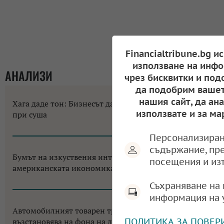
Financialtribune.bg и
използване на инфо
АНАЛИЗИ
чрез бисквитки и под
да подобрим вашет
нашия сайт, да ан
Хага даде тон: Бизнесът да не разчита на помощи
използвате и за ма
при суша
10:58, 07.08.2026
Персонализиран
съдържание, пр
Бумът на изкуствения интелект променя
посещения и из
американската икономика до неузнаваемост
12:18, 06.08.2026
Съхраняване на 
информация на 
Автомобилният товарен транспорт в ЕС се
ПОЛИТИКА ЗА ПОВЕР
възстановява на фона на двуцифрен срив за