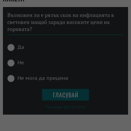
Възможен ли е рязък скок на инфлацията в
световен мащаб заради високите цени на
горивата?
Да
Не
Не мога да преценя
Покажи резултати