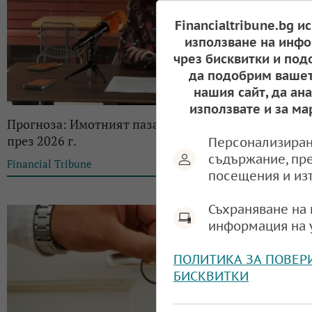
Financialtribune.bg и
използване на инфо
чрез бисквитки и под
да подобрим вашет
нашия сайт, да ан
използвате и за ма
Прогноза: Имотният пазар у нас ще се балансира
през 2026 г.
Персонализиран
съдържание, пр
Financial Tribune
13:41, 12.02.2026
посещения и из
Съхраняване на 
информация на 
ПОЛИТИКА ЗА ПОВЕР
БИСКВИТКИ