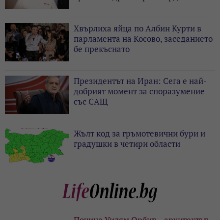
Хвърлиха яйца по Албин Курти в
парламента на Косово, заседанието
бе прекъснато
Президентът на Иран: Сега е най-
добрият момент за споразумение
със САЩ
Жълт код за гръмотевични бури и
градушки в четири области
Почина Уилям Орбит – архитектът