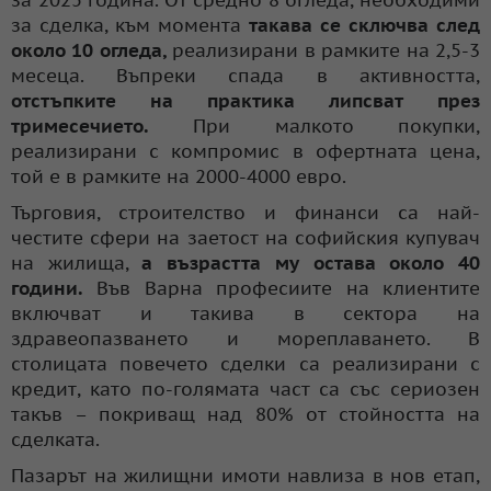
за 2025 година. От средно 8 огледа, необходими
за сделка, към момента
такава се
сключва след
около 10 огледа,
реализирани в рамките на 2,5-3
месеца. Въпреки спада в активността,
отстъпките на практика липсват през
тримесечието.
При малкото покупки,
реализирани с компромис в офертната цена,
той е в рамките на 2000-4000 евро.
Търговия, строителство и финанси са най-
честите сфери на заетост на софийския купувач
на жилища,
а възрастта му остава около 40
години.
Във Варна професиите на клиентите
включват и такива в сектора на
здравеопазването и мореплаването. В
столицата повечето сделки са реализирани с
кредит, като по-голямата част са със сериозен
такъв – покриващ над 80% от стойността на
сделката.
Пазарът на жилищни имоти навлиза в нов етап,