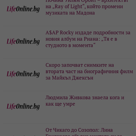
на „Ray of Light“, който промени
музиката на Мадона
A$AP Rocky издаде подробности за
новия албум на Риана: „Тя е в
студиото в момента“
Скоро започват снимките на
втората част на биографичния филм
за Майкъл Джексън
Людмила Живкова знаела кога и
как ще умре
От Чикаго до Созопол: Лина