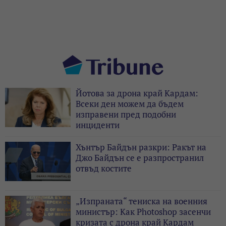
Йотова за дрона край Кардам:
Всеки ден можем да бъдем
изправени пред подобни
инциденти
Хънтър Байдън разкри: Ракът на
Джо Байдън се е разпространил
отвъд костите
„Изпраната“ тениска на военния
министър: Как Photoshop засенчи
кризата с дрона край Кардам