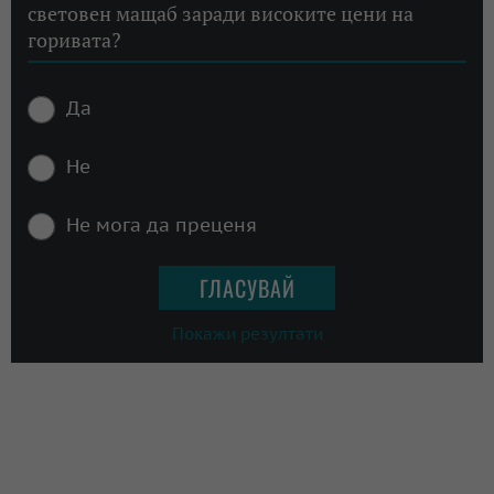
световен мащаб заради високите цени на
горивата?
Да
Не
Не мога да преценя
Покажи резултати