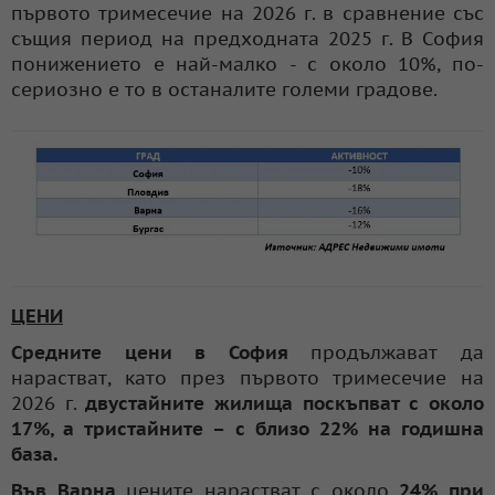
първото тримесечие на 2026 г. в сравнение със
същия период на предходната 2025 г. В София
понижението е най-малко - с около 10%, по-
сериозно е то в останалите големи градове.
ЦЕНИ
Средните цени в София
продължават да
нарастват, като през първото тримесечие на
2026 г.
двустайните жилища поскъпват с около
17%, а тристайните – с близо 22% на годишна
база.
Във Варна
цените нарастват с около
24% при