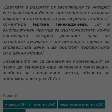
„
Сделката е резултат от засилващия се интерес
към качествени бизнес пространства с отлична
локация и потенциал за дългосрочна стойност
“,
коментира
Гергана Тенекеджиева.
„Тя е
емблематичен пример за възможностите, които
настоящата пазарна реалност дава на
активните купувачи – да договорят сделка на
справедлива цена и да обогатят портфолиото
си с ценни активи.“
Очакванията ни са динамично променящият се
пазар да генерира още интересни транзакции,
особено за специфични имоти, обявени за
продажба още през 2025 г.
Етикети:
жилища (474)
имоти (264)
недвижими имоти (324)