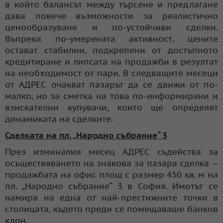
в който балансът между търсене и предлагане
дава повече възможности за реалистично
ценообразуване и по-устойчиви сделки.
Въпреки по-умерената активност, цените
остават стабилни, подкрепени от достъпното
кредитиране и липсата на продажби в резултат
на необходимост от пари. В следващите месеци
от АДРЕС очакват пазарът да се движи от по-
малко, но за сметка на това по-информирани и
взискателни купувачи, които ще определят
динамиката на сделките.
Сделката на пл. „Народно събрание“ 3
През изминалия месец АДРЕС съдейства за
осъществяването на знакова за пазара сделка –
продажбата на офис площ с размер 450 кв. м на
пл. „Народно събрание“ 3 в София. Имотът се
намира на една от най-престижните точки в
столицата, където преди се помещаваше банков
клон.