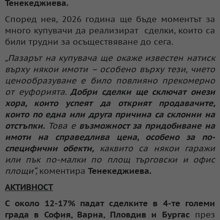
Тенекеджиева.
Според нея, 2026 година ще бъде моментът за
много купувачи да реализират сделки, които са
били трудни за осъществяване до сега.
„Пазарът на купувача ще окаже известен натиск
върху някои имоти – особено върху тези, чието
ценообразуване е било повлияно прекомерно
от еуфорията.
Добри сделки ще сключат онези
хора, които успеят да открият продавачите,
които по една или друга причина са склонни на
отстъпки.
Това е
възможност за придобиване на
имоти на справедлива цена, особено за по-
специфични обекти,
каквито са някои гаражи
или пък по-малки по площ търговски и офис
площи“,
коментира
Тенекеджиева.
АКТИВНОСТ
С около 12-17% падат сделките в 4-те големи
града в София, Варна, Пловдив и Бургас
през