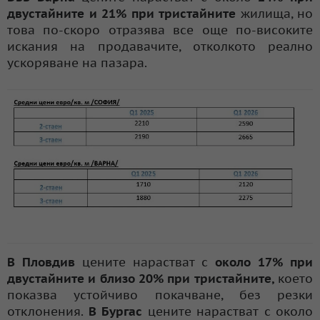
двустайните и 21% при тристайните
жилища, но
това по-скоро отразява все още по-високите
искания на продавачите, отколкото реално
ускоряване на пазара.
В Пловдив
цените нарастват с
около 17% при
двустайните и близо 20% при тристайните,
което
показва устойчиво покачване, без резки
отклонения.
В Бургас
цените нарастват с около