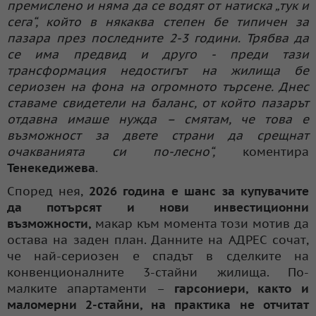
премислено и няма да се водят от натиска „тук и
сега“, който в някаква степен бе типичен за
пазара през последните 2-3 години. Трябва да
се има предвид и друго - преди тази
трансформация недостигът на жилища бе
сериозен на фона на огромното търсене. Днес
ставаме свидетели на баланс, от който пазарът
отдавна имаше нужда – смятам, че това е
възможност за двете страни да срещнат
очакванията си по-лесно“,
коментира
Тенекедижева
.
Според нея,
2026 година е шанс за купувачите
да потърсят и нови инвестиционни
възможности,
макар към момента този мотив да
остава на заден план. Данните на АДРЕС сочат,
че най-сериозен е спадът в сделките на
конвенционалните 3-стайни жилища. По-
малките апартаменти –
гарсониери, както и
маломерни 2-стайни, на практика не отчитат