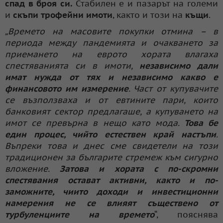
спад в броя си.
Стабилен е и пазарът на големи
и
скъпи трофейни имоти
, както и този на
къщи
.
„Времето на масовите покупки отмина – в
периода между пандемията и очакването за
приемането на еврото хората влагаха
спестяванията си в имоти,
независимо дали
имат нужда от тях и независимо какво е
финансовото им измерение
. Част от купувачите
се възползваха и от евтините пари, които
банковият сектор предлагаше, а купуването на
имот се превърна в нещо като мода.
Това бе
един процес, чийто естествен край настъпи
.
Въпреки това и днес сме свидетели на този
традиционен за българите стремеж към сигурно
вложение.
Затова и хората с по-скромни
спестявания остават активни, както и по-
заможните, чиито доходи и инвестиционни
намерения не се влияят съществено от
турбуленциите на времето
“, пояснява