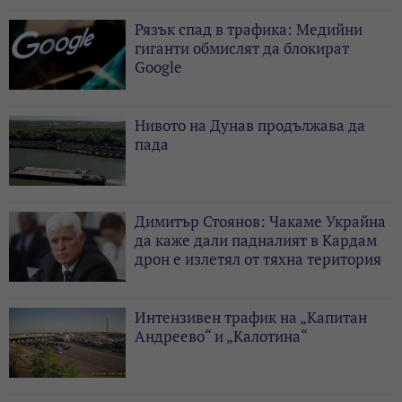
Рязък спад в трафика: Медийни
гиганти обмислят да блокират
Google
Нивото на Дунав продължава да
пада
Димитър Стоянов: Чакаме Украйна
да каже дали падналият в Кардам
дрон е излетял от тяхна територия
Интензивен трафик на „Капитан
Андреево“ и „Калотина“