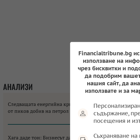
Financialtribune.bg и
използване на инфо
чрез бисквитки и под
да подобрим вашет
нашия сайт, да ан
АНАЛИЗИ
използвате и за ма
Следващата енергийна криза на Европа може да е
Персонализиран
от пиков добив на петрол
съдържание, пр
09:14, 10.08.2026
посещения и из
Съхраняване на 
Хага даде тон: Бизнесът да не разчита на помощи