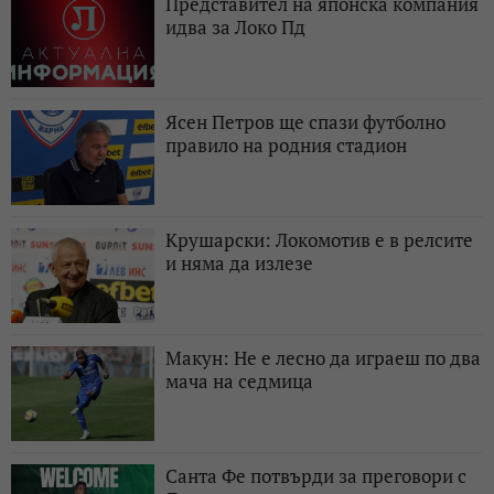
Представител на японска компания
идва за Локо Пд
Ясен Петров ще спази футболно
правило на родния стадион
Крушарски: Локомотив е в релсите
и няма да излезе
Макун: Не е лесно да играеш по два
мача на седмица
Санта Фе потвърди за преговори с