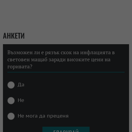
АНКЕТИ
Възможен ли е рязък скок на инфлацията в
световен мащаб заради високите цени на
горивата?
Да
Не
Не мога да преценя