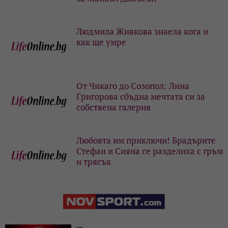
Людмила Живкова знаела кога и
как ще умре
От Чикаго до Созопол: Лина
Григорова сбъдна мечтата си за
собствена галерия
Любовта им приключи! Брадърите
Стефан и Сияна се разделиха с гръм
и трясък