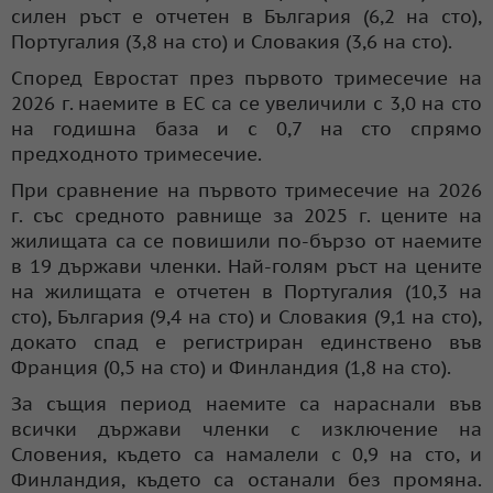
силен ръст е отчетен в България (6,2 на сто),
Португалия (3,8 на сто) и Словакия (3,6 на сто).
Според Евростат през първото тримесечие на
2026 г. наемите в ЕС са се увеличили с 3,0 на сто
на годишна база и с 0,7 на сто спрямо
предходното тримесечие.
При сравнение на първото тримесечие на 2026
г. със средното равнище за 2025 г. цените на
жилищата са се повишили по-бързо от наемите
в 19 държави членки. Най-голям ръст на цените
на жилищата е отчетен в Португалия (10,3 на
сто), България (9,4 на сто) и Словакия (9,1 на сто),
докато спад е регистриран единствено във
Франция (0,5 на сто) и Финландия (1,8 на сто).
За същия период наемите са нараснали във
всички държави членки с изключение на
Словения, където са намалели с 0,9 на сто, и
Финландия, където са останали без промяна.