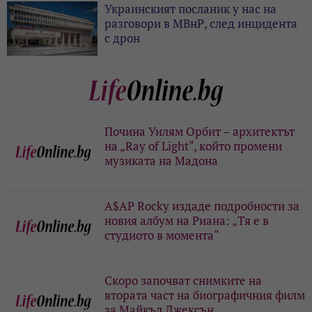
Украинският посланик у нас на
разговори в МВнР, след инцидента
с дрон
Почина Уилям Орбит – архитектът
на „Ray of Light“, който промени
музиката на Мадона
A$AP Rocky издаде подробности за
новия албум на Риана: „Тя е в
студиото в момента“
Скоро започват снимките на
втората част на биографичния филм
за Майкъл Джексън