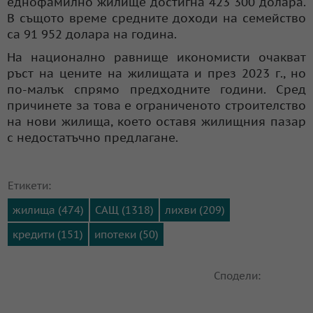
еднофамилно жилище достигна 423 300 долара.
В същото време средните доходи на семейство
са 91 952 долара на година.
На национално равнище икономисти очакват
ръст на цените на жилищата и през 2023 г., но
по-малък спрямо предходните години. Сред
причинете за това е ограниченото строителство
на нови жилища, което оставя жилищния пазар
с недостатъчно предлагане.
Етикети:
жилища (474)
САЩ (1318)
лихви (209)
кредити (151)
ипотеки (50)
Сподели: