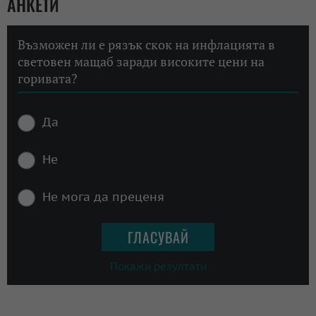
АНКЕТИ
Възможен ли е рязък скок на инфлацията в
световен мащаб заради високите цени на
горивата?
Да
Не
Не мога да преценя
Покажи резултати