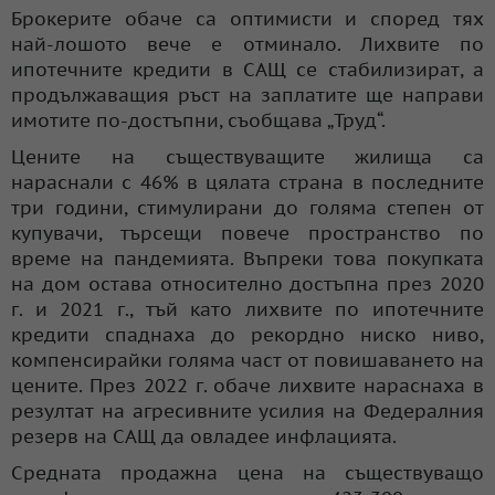
Брокерите обаче са оптимисти и според тях
най-лошото вече е отминало. Лихвите по
ипотечните кредити в САЩ се стабилизират, а
продължаващия ръст на заплатите ще направи
имотите по-достъпни, съобщава „Труд“.
Цените на съществуващите жилища са
нараснали с 46% в цялата страна в последните
три години, стимулирани до голяма степен от
купувачи, търсещи повече пространство по
време на пандемията. Въпреки това покупката
на дом остава относително достъпна през 2020
г. и 2021 г., тъй като лихвите по ипотечните
кредити спаднаха до рекордно ниско ниво,
компенсирайки голяма част от повишаването на
цените. През 2022 г. обаче лихвите нараснаха в
резултат на агресивните усилия на Федералния
резерв на САЩ да овладее инфлацията.
Средната продажна цена на съществуващо