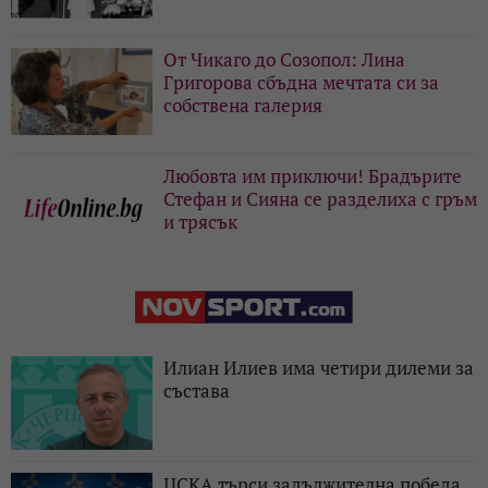
От Чикаго до Созопол: Лина
Григорова сбъдна мечтата си за
собствена галерия
Любовта им приключи! Брадърите
Стефан и Сияна се разделиха с гръм
и трясък
Илиан Илиев има четири дилеми за
състава
ЦСКА търси задължителна победа