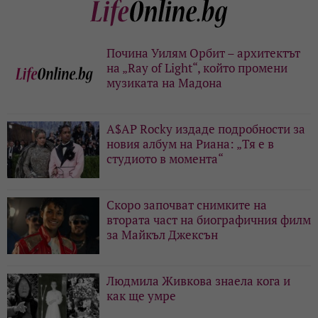
Почина Уилям Орбит – архитектът
на „Ray of Light“, който промени
музиката на Мадона
A$AP Rocky издаде подробности за
новия албум на Риана: „Тя е в
студиото в момента“
Скоро започват снимките на
втората част на биографичния филм
за Майкъл Джексън
Людмила Живкова знаела кога и
как ще умре