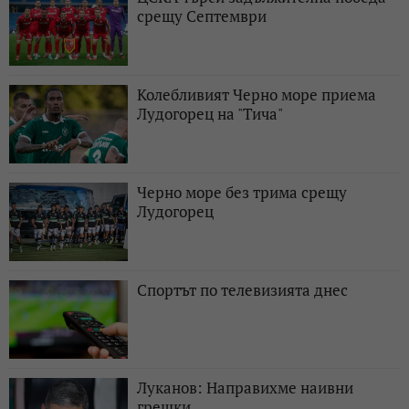
срещу Септември
Колебливият Черно море приема
Лудогорец на "Тича"
Черно море без трима срещу
Лудогорец
Спортът по телевизията днес
Луканов: Направихме наивни
грешки