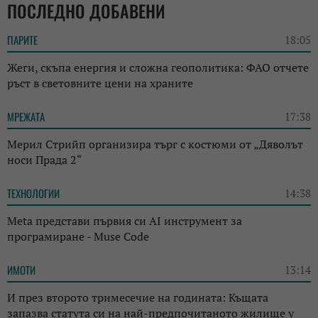
ПОСЛЕДНО ДОБАВЕНИ
ПАРИТЕ
18:05
Жеги, скъпа енергия и сложна геополитика: ФАО отчете
ръст в световните цени на храните
МРЕЖАТА
17:38
Мерил Стрийп организира търг с костюми от „Дяволът
носи Прада 2“
ТЕХНОЛОГИИ
14:38
Meta представи първия си AI инструмент за
програмиране - Muse Code
ИМОТИ
13:14
И през второто тримесечие на годината: Къщата
запазва статута си на най-предпочитаното жилище у