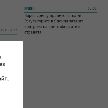
КРИПТО
13:02
Борба срещу прането на пари:
Регулаторите в Япония затягат
контрола на криптоборсите в
 06.10.2022
страната
а
ез
йт,