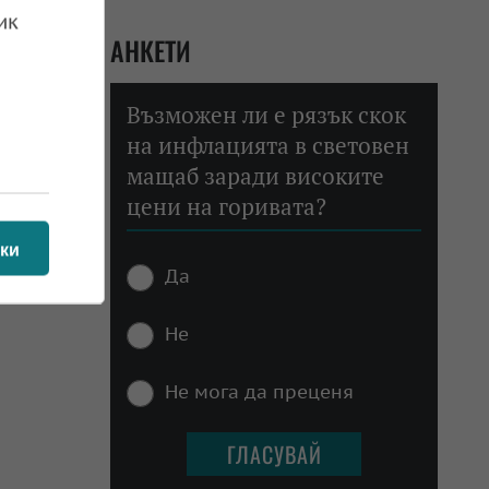
ик
АНКЕТИ
Възможен ли е рязък скок
на инфлацията в световен
мащаб заради високите
цени на горивата?
ки
Да
Не
Не мога да преценя