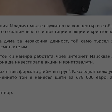
ния. Младият мъж е служител на кол център и е об
то се занимавала с инвестиции в акции и криптова
ва дума за незаконна дейност, той само търсел
 сметките им.
 той си намира работата, чрез интернет. Изискван
она да инвестират в акции и криптовалути.
изат във фирмата „Тийм ъп груп“. Разследват межд
нението той е нанесъл щети за 678 000 евро, 
атвор.