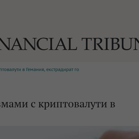
товалути в Гемания, екстрадират го
ОГИИ
За нас
Реклама
Ко
И
Част от Tribune Media Gr
А
змами с криптовалути в
БИЛИ
ЕДИЯ