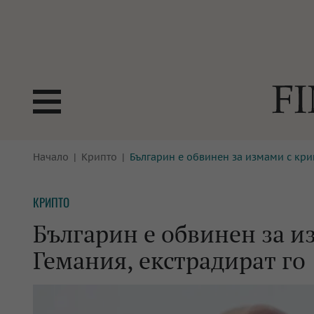
БОРСИ
Начало
Крипто
Българин е обвинен за измами с крип
ТЕХНОЛ
КРИПТО
АНАЛИЗ
КРИПТО
БАНКИ
МРЕЖАТ
Българин е обвинен за и
ПАРИТЕ
ИМОТИ
Гемания, екстрадират го
ЗАСТРАХОВАНЕ
АВТОМО
ЕНЕРГЕТИКА
МУЛТИМ