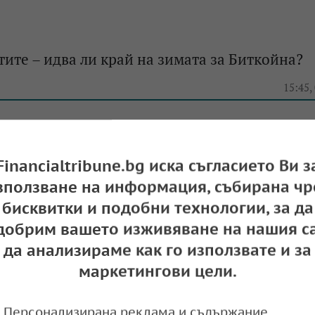
ите – идва ли край на зимата за Биткойна?
e
15:45,
Financialtribune.bg иска съгласието Ви з
зползване на информация, събирана чр
бисквитки и подобни технологии, за да
добрим вашето изживяване на нашия са
да анализираме как го използвате и за
маркетингови цели.
Персонализирана реклама и съдържание,