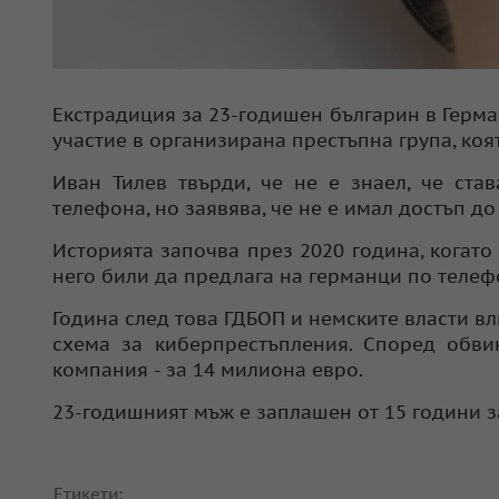
Екстрадиция за 23-годишен българин в Герма
участие в организирана престъпна група, коя
Иван Тилев твърди, че не е знаел, че ста
телефона, но заявява, че не е имал достъп до
Историята започва през 2020 година, когато
него били да предлага на германци по телеф
Година след това ГДБОП и немските власти вл
схема за киберпрестъпления. Според обви
компания - за 14 милиона евро.
23-годишният мъж е заплашен от 15 години з
Етикети: