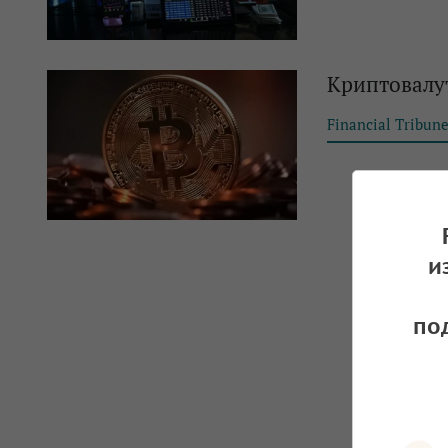
Криптовалут
Financial Tribun
и
по