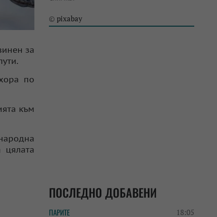
pixabay
©
винен за
лути.
 хора по
ията към
ународна
а цялата
ПОСЛЕДНО ДОБАВЕНИ
ПАРИТЕ
18:05