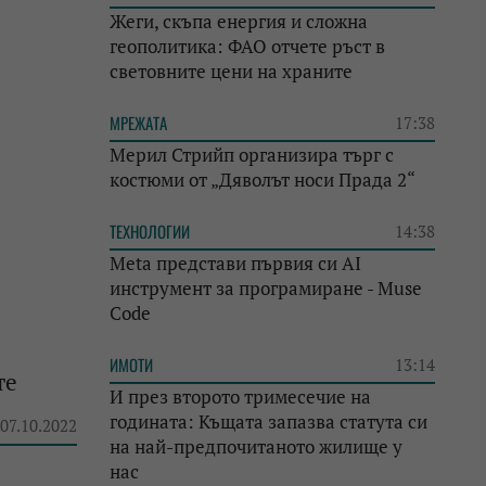
Жеги, скъпа енергия и сложна
геополитика: ФАО отчете ръст в
световните цени на храните
МРЕЖАТА
17:38
Мерил Стрийп организира търг с
костюми от „Дяволът носи Прада 2“
ТЕХНОЛОГИИ
14:38
Meta представи първия си AI
инструмент за програмиране - Muse
Code
ИМОТИ
13:14
те
И през второто тримесечие на
годината: Къщата запазва статута си
 07.10.2022
на най-предпочитаното жилище у
нас