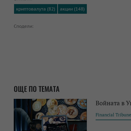
криптовалута (82)
акции (148)
Сподели:
ОЩЕ ПО ТЕМАТА
Войната в У
Financial Tribun