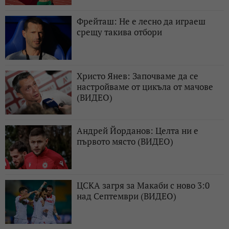
Фрейташ: Не е лесно да играеш
срещу такива отбори
Христо Янев: Започваме да се
настройваме от цикъла от мачове
(ВИДЕО)
Андрей Йорданов: Целта ни е
първото място (ВИДЕО)
ЦСКА загря за Макаби с ново 3:0
над Септември (ВИДЕО)