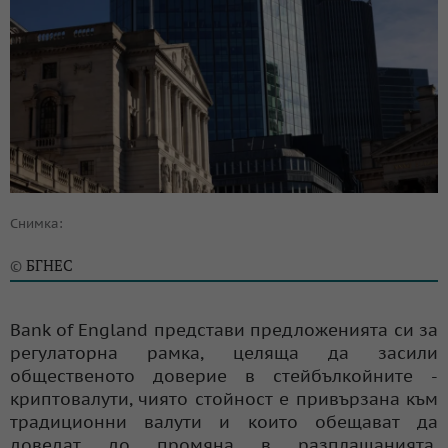
Снимка:
БГНЕС
©
Bank of England представи предложенията си за
регулаторна рамка, целяща да засили
общественото доверие в стейбълкойните -
криптовалути, чиято стойност е привързана към
традиционни валути и които обещават да
доведат до промяна в разплащанията,