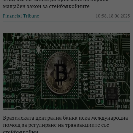
мащабен закон за стейбълкойните
Financial Tribune
10:58, 18.06.2025
Бразилската централна банка иска международнa
помощ за регулиране на транзакциите със
стейбълкойни