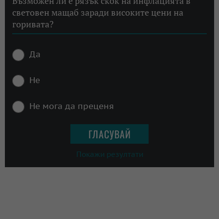
Възможен ли е рязък скок на инфлацията в
световен мащаб заради високите цени на
горивата?
Да
Не
Не мога да преценя
Покажи резултати