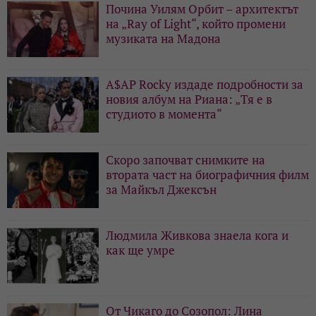
Почина Уилям Орбит – архитектът
на „Ray of Light“, който промени
музиката на Мадона
A$AP Rocky издаде подробности за
новия албум на Риана: „Тя е в
студиото в момента“
Скоро започват снимките на
втората част на биографичния филм
за Майкъл Джексън
Людмила Живкова знаела кога и
как ще умре
От Чикаго до Созопол: Лина