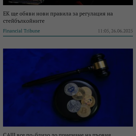
ЕК ще обяви нови правила за регулация на
стейбълкойните
Financial Tribune
11:05, 26.06.2025
САЩ все по-близо до приемане на първия