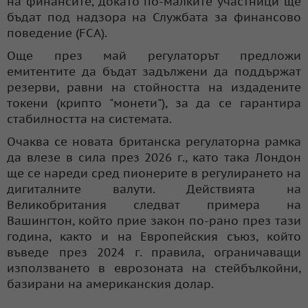
на финансите, докато по-малките участници ще
бъдат под надзора на Службата за финансово
поведение (FCA).
Още през май регулаторът предложи
емитентите да бъдат задължени да поддържат
резерви, равни на стойността на издадените
токени (крипто "монети"), за да се гарантира
стабилността на системата.
Очаква се новата британска регулаторна рамка
да влезе в сила през 2026 г., като така Лондон
ще се нареди сред пионерите в регулирането на
дигиталните валути. Действията на
Великобритания следват примера на
Вашингтон, който прие закон по-рано през тази
година, както и на Европейския съюз, който
въведе през 2024 г. правила, ограничаващи
използването в еврозоната на стейбълкойни,
базирани на американския долар.