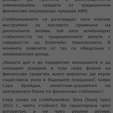
елиминирайки нуждата от традиционни
финансови посредници, предаде АФП.
Стейбълкойните се разглеждат като ключов
инструмент за масовото приемане на
дигиталните активи, тъй като комбинират
стабилността на традиционните валути с
гъвкавостта на блокчейн технологията. В
момента повечето от тях са обвързани с
американския долар.
„Нашата цел е да подкрепим иновациите и да
изградим доверие в тази нова форма на
финансови средства, която вероятно ще играе
съществена роля в бъдещите плащания“, заяви
Сара Брийдън, заместник-управител на
централната банка по финансова стабилност.
След срива на стейбълкойна Terra (Тера) през
2022 г., чиято стойност бе гарантирана чрез
алгоритъм, а не чрез реални активи,