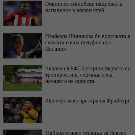
Обвиниха английски национал в
нападение в нощен клуб
Изабелла Шиникова би водачката в
схемата и е на полуфинал в
Испания
Академия БФС завърши първата си
тренировъчна седмица след
началото на проекта
Ювентус иска вратаря на Фрайбург
Майкон отново отпадна за Левски