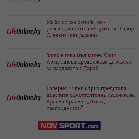
Уж беше самоубийство -
разследването за смъртта на Тодор
Славков продължава
Защо е това мълчание: Саня
Армутлиева продължава да мълчи
за раздялата с Дара?
Галерия 33 във Варна представя
деветата самостоятелна изложба на
Красен Кралев - „Отвъд
съзерцанието“