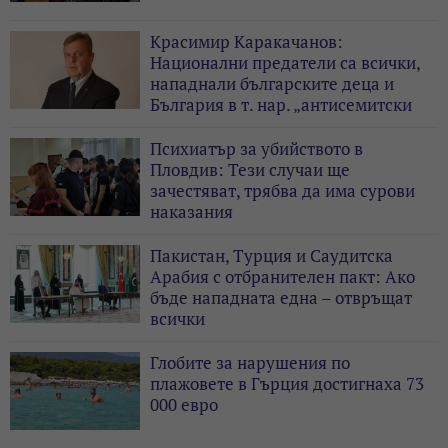
Красимир Каракачанов:
Национални предатели са всички,
нападнали българските деца и
България в т. нар. „антисемитски
скандал“
Психиатър за убийството в
Пловдив: Тези случаи ще
зачестяват, трябва да има сурови
наказания
Пакистан, Турция и Саудитска
Арабия с отбранителен пакт: Ако
бъде нападната една – отвръщат
всички
Глобите за нарушения по
плажовете в Гърция достигнаха 73
000 евро