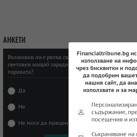
АНКЕТИ
Financialtribune.bg и
Възможен ли е рязък скок на инфлацията в
използване на инфо
световен мащаб заради високите цени на
чрез бисквитки и под
горивата?
да подобрим вашет
нашия сайт, да ан
използвате и за ма
Да
Персонализиран
Не
съдържание, пр
посещения и из
Не мога да преценя
Съхраняване на 