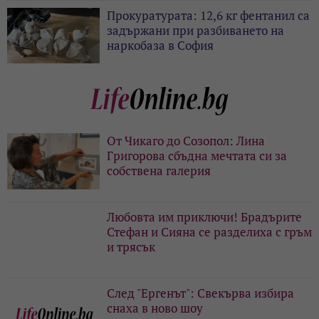
Прокуратурата: 12,6 кг фентанил са
задържани при разбиването на
наркобаза в София
От Чикаго до Созопол: Лина
Григорова сбъдна мечтата си за
собствена галерия
Любовта им приключи! Брадърите
Стефан и Сияна се разделиха с гръм
и трясък
След "Ергенът": Свекърва избира
снаха в ново шоу