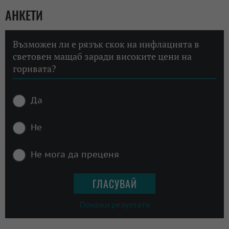
АНКЕТИ
Възможен ли е рязък скок на инфлацията в
световен мащаб заради високите цени на
горивата?
Да
Не
Не мога да преценя
Покажи резултати