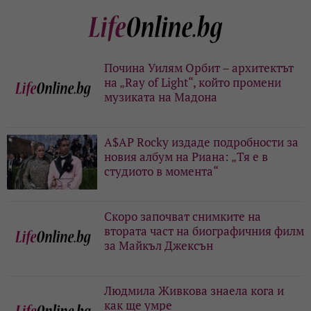
Почина Уилям Орбит – архитектът
на „Ray of Light“, който промени
музиката на Мадона
A$AP Rocky издаде подробности за
новия албум на Риана: „Тя е в
студиото в момента“
Скоро започват снимките на
втората част на биографичния филм
за Майкъл Джексън
Людмила Живкова знаела кога и
как ще умре