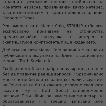
странните рекламни постове, стойността на
монетата нарасна, привличайки както интерес,
така и скептицизъм от крипто общността, пише
Economic Times.
Рекламиран като Meme Coin, $TRUMP отбеляза
експлозивно покачване на стойността,
предизвиквайки вихрушка от интерес и
скептицизъм в криптосвета, пише изданието.
Дебютът на тази Meme Coin започна с вълна от
публикации в акаунтите на Тръмп в социалните
медии - Truth Social и X.
Съобщението бързо набра популярност, но не и
без да повдигне редица въпроси. Първоначално
много потребители се запитаха дали акаунтите
на Тръмп не са били хакнати, особено след като
акаунтът му в Truth Social едновременно
назначи Пеги Швин за заместник-министър на
образованието - с грешно изписано име.