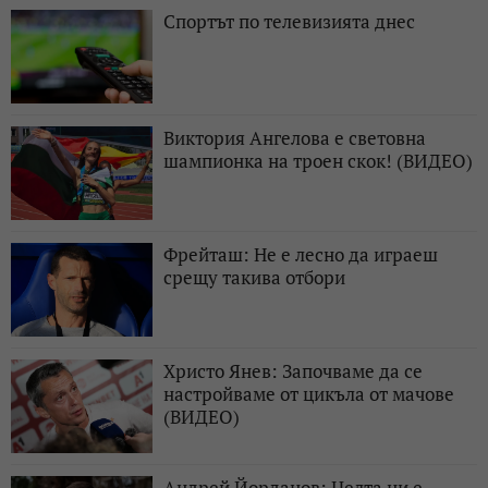
Спортът по телевизията днес
Виктория Ангелова е световна
шампионка на троен скок! (ВИДЕО)
Фрейташ: Не е лесно да играеш
срещу такива отбори
Христо Янев: Започваме да се
настройваме от цикъла от мачове
(ВИДЕО)
Андрей Йорданов: Целта ни е