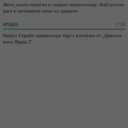
Жеги, скъпа енергия и сложна геополитика: ФАО отчете
ръст в световните цени на храните
МРЕЖАТА
17:38
Мерил Стрийп организира търг с костюми от „Дяволът
носи Прада 2“