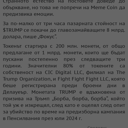
Странното естество на постовете доведе до
объркване, но това не попречи на Meme Coin да
предизвика емоции.
За по-малко от три часа пазарната стойност на
$TRUMP се покачи до главозамайващите 8 млрд.
долара, пише „Фокус“.
Токенът стартира с 200 млн. монети, от общо
предлагане от 1 млрд. монети, които ще бъдат
пускани постепенно през следващите три
години. Значителни 80% от токените са
собственост на CIC Digital LLC, филиал на The
Trump Organization, и Fight Fight Fight LLC, която
беше регистрирана преди броени дни в
Делауеър. Монетата TRUMP е вдъхновена от
призива на Тръмп „Борба, борба, борба“, който
той уж е изкрещял, след като е оцелял след опит
за убийство по време на предизборна кампания
в Пенсилвания през юли 2024 г.
Сподели: