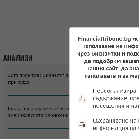
Financialtribune.bg и
използване на инфо
чрез бисквитки и под
АНАЛИЗИ
да подобрим вашет
нашия сайт, да ан
Хага даде тон: Бизнесът да не разчита на помощи
използвате и за ма
при суша
10:58, 07.08.2026
Персонализиран
съдържание, пр
посещения и из
Бумът на изкуствения интелект променя
американската икономика до неузнаваемост
Съхраняване на 
12:18, 06.08.2026
информация на 