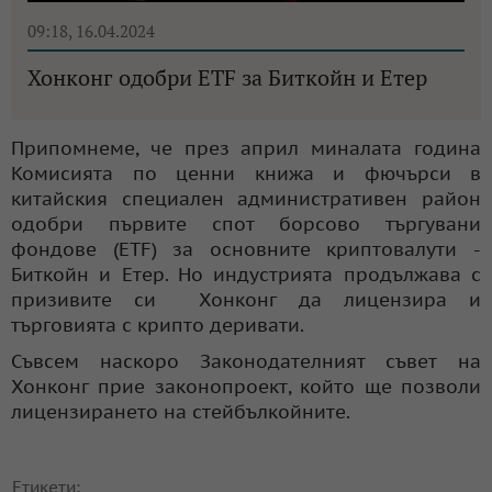
09:18, 16.04.2024
Хонконг одобри ETF за Биткойн и Етер
Припомнеме, че през април миналата година
Комисията по ценни книжа и фючърси в
китайския специален административен район
одобри първите спот борсово търгувани
фондове (ETF) за основните криптовалути -
Биткойн и Етер. Но индустрията продължава с
призивите си Хонконг да лицензира и
търговията с крипто деривати.
Съвсем наскоро Законодателният съвет на
Хонконг прие законопроект, който ще позволи
лицензирането на стейбълкойните.
Етикети: