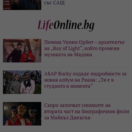
със САЩ
Почина Уилям Орбит – архитектът
на „Ray of Light“, който промени
музиката на Мадона
A$AP Rocky издаде подробности за
новия албум на Риана: „Тя е в
студиото в момента“
Скоро започват снимките на
втората част на биографичния филм
за Майкъл Джексън