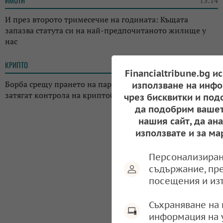
ИМОТИ
13:14
И през второто тримесечие на годината: Къщата
запазва статута си на най-предпочитаното жилище у
нас
КРИПТО
13:02
Financialtribune.bg и
Борба срещу прането на пари: Регулаторите в Япония
използване на инфо
затягат контрола на криптоборсите в страната
чрез бисквитки и под
да подобрим вашет
нашия сайт, да ан
използвате и за ма
Персонализиран
съдържание, пр
посещения и из
Съхраняване на 
информация на 