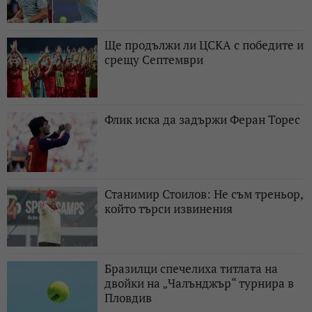
Ще продължи ли ЦСКА с победите и
срещу Септември
Флик иска да задържи Феран Торес
Станимир Стоилов: Не съм треньор,
който търси извинения
Бразилци спечелиха титлата на
двойки на „Чалънджър“ турнира в
Пловдив