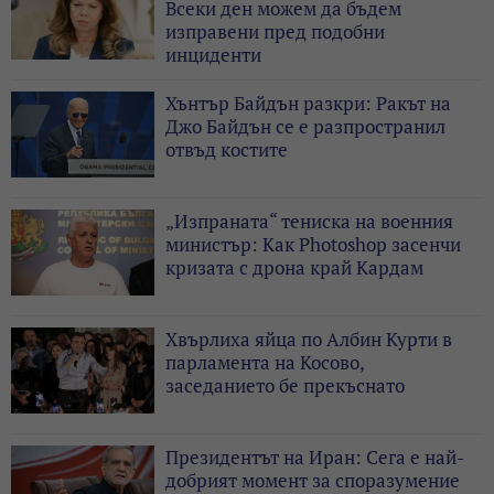
Всеки ден можем да бъдем
изправени пред подобни
инциденти
Хънтър Байдън разкри: Ракът на
Джо Байдън се е разпространил
отвъд костите
„Изпраната“ тениска на военния
министър: Как Photoshop засенчи
кризата с дрона край Кардам
Хвърлиха яйца по Албин Курти в
парламента на Косово,
заседанието бе прекъснато
Президентът на Иран: Сега е най-
добрият момент за споразумение