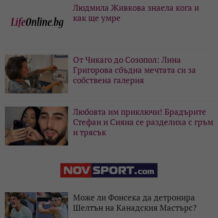
Людмила Живкова знаела кога и
как ще умре
От Чикаго до Созопол: Лина
Григорова сбъдна мечтата си за
собствена галерия
Любовта им приключи! Брадърите
Стефан и Сияна се разделиха с гръм
и трясък
Може ли Фонсека да детронира
Шелтън на Канадския Мастърс?