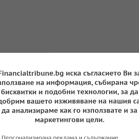
Financialtribune.bg иска съгласието Ви з
зползване на информация, събирана чр
бисквитки и подобни технологии, за да
добрим вашето изживяване на нашия са
да анализираме как го използвате и за
маркетингови цели.
Персонализирана реклама и съдържание,