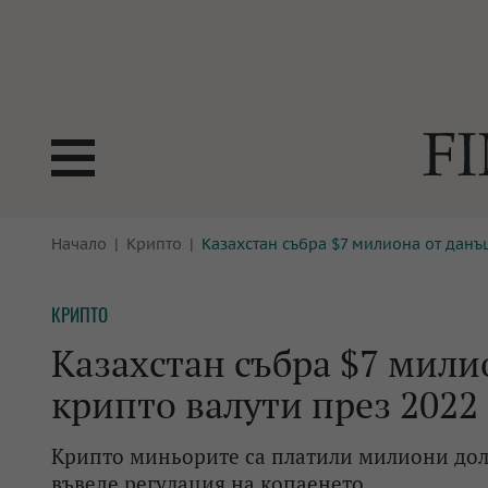
БОРСИ
Начало
Крипто
Казахстан събра $7 милиона от данъц
ТЕХНОЛ
КРИПТО
АНАЛИЗ
КРИПТО
БАНКИ
МРЕЖАТ
Казахстан събра $7 мили
ПАРИТЕ
ИМОТИ
крипто валути през 2022 
ЗАСТРАХОВАНЕ
АВТОМО
Крипто миньорите са платили милиони дола
ЕНЕРГЕТИКА
МУЛТИМ
въведе регулация на копаенето