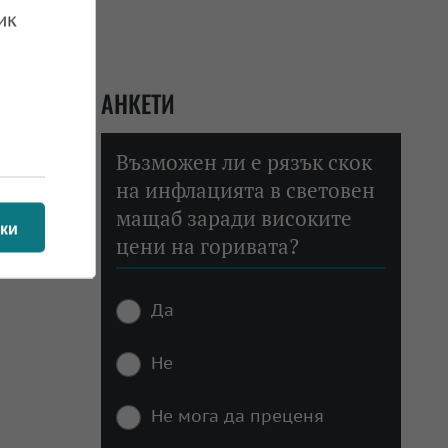
ик
АНКЕТИ
Възможен ли е рязък скок
на инфлацията в световен
мащаб заради високите
ки
цени на горивата?
Да
Не
Не мога да преценя