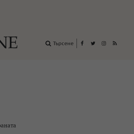
Търсене
Facebook
Twitter
Instagram
RSS
нтакти
oup
раната