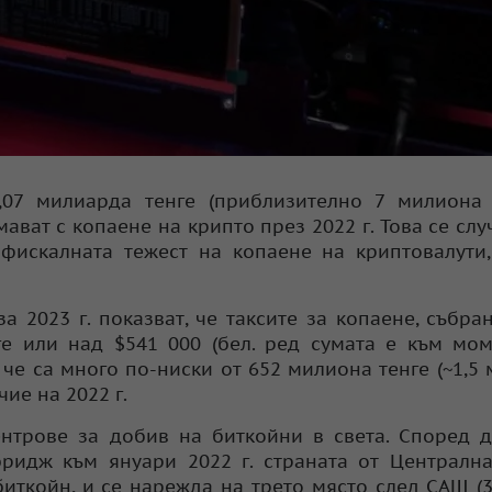
,07 милиарда тенге (приблизително 7 милиона 
ават с копаене на крипто през 2022 г. Това се слу
фискалната тежест на копаене на криптовалути
 2023 г. показват, че таксите за копаене, събра
е или над $541 000 (бел. ред сумата е към мо
 че са много по-ниски от 652 милиона тенге (~1,5
ие на 2022 г.
нтрове за добив на биткойни в света. Според 
ридж към януари 2022 г. страната от Централн
иткойн, и се нарежда на трето място след САЩ (3