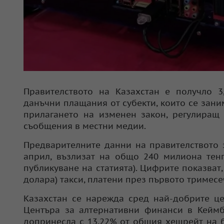
Правителството на Казахстан е получло 3
данъчни плащания от субекти, които се заним
прилагането на изменен закон, регулиращ 
съобщения в местни медии.
Предварителните данни на правителството за
април, възлизат на общо 240 милиона тенг
публикуване на статията). Цифрите показват,
долара) такси, платени през първото тримесеч
Казахстан се нарежда сред най-добрите це
Центъра за алтернативни финанси в Кеймб
допринесла с 13,22% от общия хешрейт на б