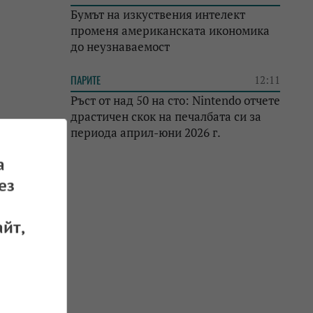
Бумът на изкуствения интелект
променя американската икономика
до неузнаваемост
ПАРИТЕ
12:11
Ръст от над 50 на сто: Nintendo отчете
драстичен скок на печалбата си за
периода април-юни 2026 г.
а
ез
йт,