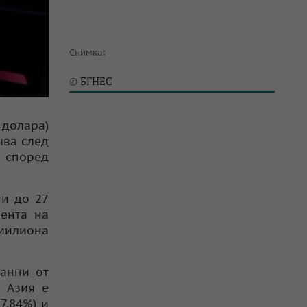
Снимка:
БГНЕС
©
долара)
чва след
, според
ни до 27
мента на
 милиона
данни от
а Азия е
7,84%) и