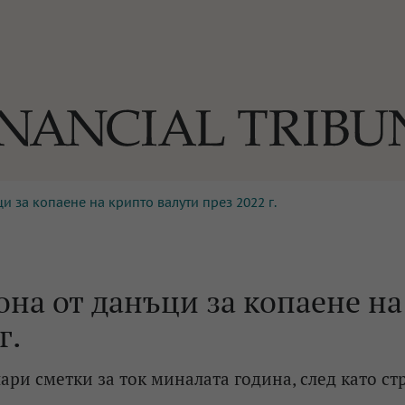
и за копаене на крипто валути през 2022 г.
ОГИИ
За нас
Реклама
Ко
И
Част от Tribune Media Gr
А
она от данъци за копаене на
г.
БИЛИ
ри сметки за ток миналата година, след като ст
ЕДИЯ