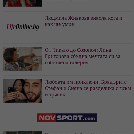
Людмила Живкова знаела кога и
как ще умре
От Чикаго до Созопол: Лина
Григорова сбъдна мечтата си за
собствена галерия
Любовта им приключи! Брадърите
Стефан и Сияна се разделиха с гръм
и трясък