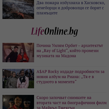
Два пожара избухнаха в Хасковско,
огнеборци и доброволци се борят с
пламъците
Почина Уилям Орбит – архитектът
на „Ray of Light“, който промени
музиката на Мадона
A$AP Rocky издаде подробности за
новия албум на Риана: „Тя е в
студиото в момента“
Скоро започват снимките на
втората част на биографичния филм
за Майкъл Джексън