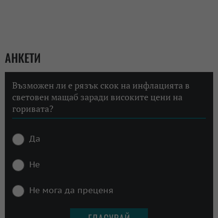
АНКЕТИ
Възможен ли е рязък скок на инфлацията в
световен мащаб заради високите цени на
горивата?
Да
Не
Не мога да преценя