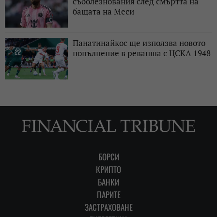
съболезнования след смъртта на
бащата на Меси
Панатинайкос ще използва новото
попълнение в реванша с ЦСКА 1948
БОРСИ
КРИПТО
БАНКИ
ПАРИТЕ
ЗАСТРАХОВАНЕ