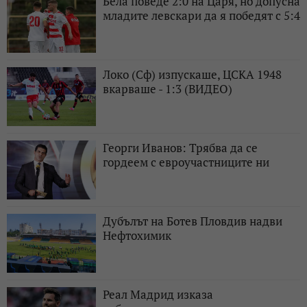
Бела поведе 2:0 на Царя, но допусна
младите левскари да я победят с 5:4
Локо (Сф) изпускаше, ЦСКА 1948
вкарваше - 1:3 (ВИДЕО)
Георги Иванов: Трябва да се
гордеем с евроучастниците ни
Дубълът на Ботев Пловдив надви
Нефтохимик
Реал Мадрид изказа