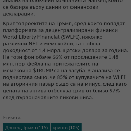
анализ на блокчейн компанията Nansen, който
се базира върху данни от финансови
декларации.
Криптопроектите на Тръмп, сред които попадат
платформата за децентрализирани финанси
World Liberty Financial ($WLFI), няколко
различни NFT и мемекойни, са с обща
доходност от 1,4 млрд. щатски долара за година.
На този фон обаче 66% от проследените 1,48
млн. портфейла на притежателите на
мемекойна $TRUMP са на загуба. В анализа се
подчертава също, че 85% от купувачите на WLFI
на вторичния пазар също са на минус, след като
цената на актива отбеляза срив от близо 97%
след първоначалните пикови нива.
Етикети:
Доналд Тръмп (115)
крипто (105)