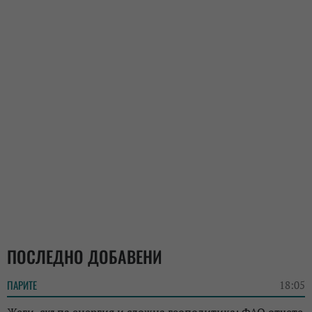
ПОСЛЕДНО ДОБАВЕНИ
ПАРИТЕ
18:05
Жеги, скъпа енергия и сложна геополитика: ФАО отчете