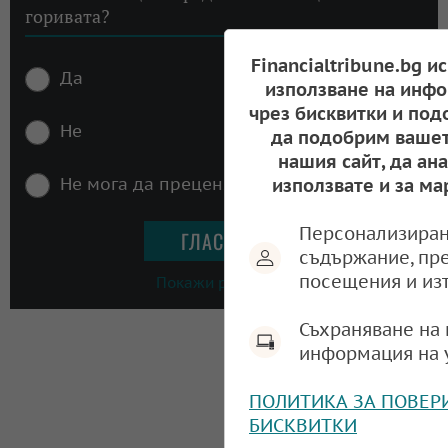
горивата?
Financialtribune.bg и
Да
използване на инфо
чрез бисквитки и под
Не
да подобрим вашет
нашия сайт, да ан
Не мога да преценя
използвате и за ма
Персонализиран
съдържание, пр
посещения и из
Покажи резултати
Съхраняване на 
информация на 
ПОЛИТИКА ЗА ПОВЕР
БИСКВИТКИ