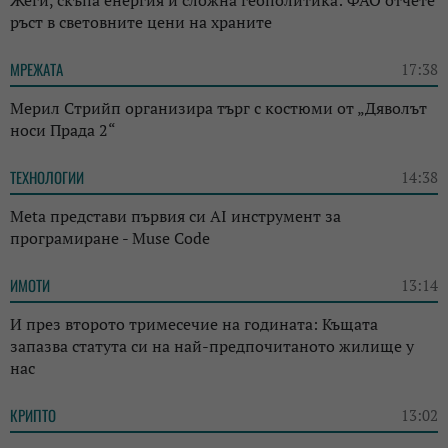
ръст в световните цени на храните
МРЕЖАТА
17:38
Мерил Стрийп организира търг с костюми от „Дяволът
носи Прада 2“
ТЕХНОЛОГИИ
14:38
Meta представи първия си AI инструмент за
програмиране - Muse Code
ИМОТИ
13:14
И през второто тримесечие на годината: Къщата
запазва статута си на най-предпочитаното жилище у
нас
КРИПТО
13:02