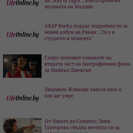
на „Ray of Light“, който промени
музиката на Мадона
A$AP Rocky издаде подробности за
новия албум на Риана: „Тя е в
студиото в момента“
Скоро започват снимките на
втората част на биографичния филм
за Майкъл Джексън
Людмила Живкова знаела кога и
как ще умре
От Чикаго до Созопол: Лина
Григорова сбъдна мечтата си за