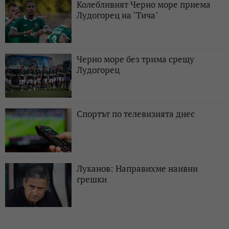
Колебливият Черно море приема
Лудогорец на "Тича"
Черно море без трима срещу
Лудогорец
Спортът по телевизията днес
Луканов: Направихме наивни
грешки