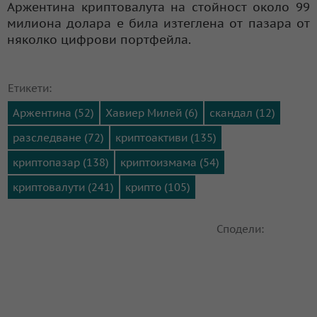
Аржентина криптовалута на стойност около 99
милиона долара е била изтеглена от пазара от
няколко цифрови портфейла.
Етикети:
Аржентина (52)
Хавиер Милей (6)
скандал (12)
разследване (72)
криптоактиви (135)
криптопазар (138)
криптоизмама (54)
криптовалути (241)
крипто (105)
Сподели: