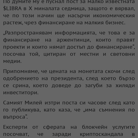
По думите му е пуснал пост за малко известната
$LIBRA в X миналата седмица, защото е вярвал,
че по този начин ще насърчи икономическия
растеж, чрез финансиране на малкия бизнес.
„Разпространявам информацията, че това е за
финансиране на аржентинци, които правят
проекти и които нямат достъп до финансиране“,
посочва той, цитиран от местни и световни
медии.
Припомняме, че цената на монетата скочи след
одобрението на президента, след което бързо
се срина, което доведе до загуби за хиляди
инвеститори.
Самият Милей изтри поста си часове след като
го публикува, като каза, че „има съмнения по
въпроса“.
Експерти от сферата на блокчейн услугите
посочват, че заради криптоскандала в