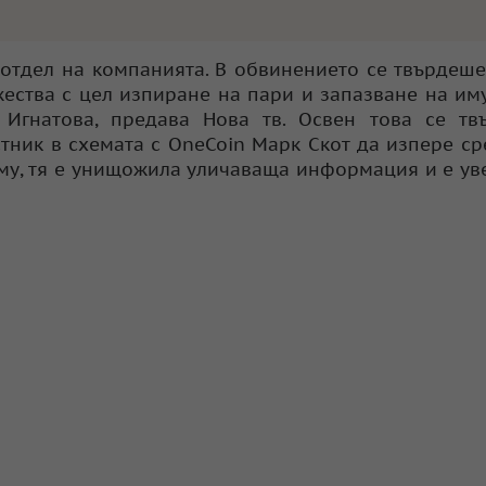
отдел на компанията. В обвинението се твърдеше,
ества с цел изпиране на пари и запазване на им
Игнатова, предава Нова тв. Освен това се твъ
тник в схемата с OneCoin Марк Скот да изпере ср
 му, тя е унищожила уличаваща информация и е у