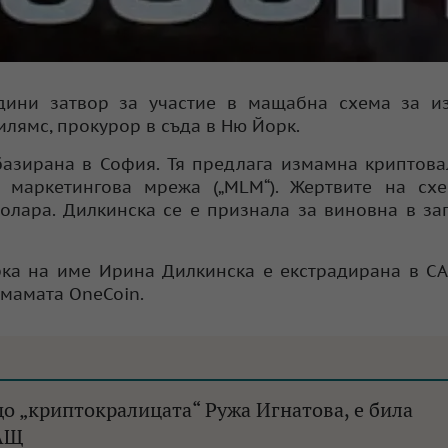
дини затвор за участие в мащабна схема за и
лямс, прокурор в съда в Ню Йорк.
базирана в София. Тя предлага измамна криптова
 маркетингова мрежа („MLM“). Жертвите на схе
олара. Дилкинска се е признала за виновна в за
арка на име Ирина Дилкинска е екстрадирана в С
змамата OneCoin.
до „криптокралицата“ Ружа Игнатова, е била
САЩ