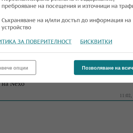
преброяване на посещения и източници на траф
Съхраняване на и/или достъп до информация на
атвор за един от съоснователите на
устройство
формата OneCoin
ИТИКА ЗА ПОВЕРИТЕЛНОСТ
БИСКВИТКИ
e
09:16,
овече опции
Позволяване на всич
 пирамидата на Ружа Игнатова, имаме и
 на Nexo
e
11:02,