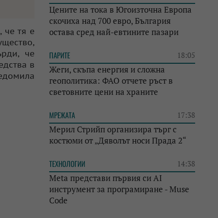
Цените на тока в Югоизточна Европа
скочиха над 700 евро, България
 че тя е
остава сред най-евтините пазари
ущество,
рди, че
ПАРИТЕ
18:05
едства в
Жеги, скъпа енергия и сложна
ведомила
геополитика: ФАО отчете ръст в
световните цени на храните
МРЕЖАТА
17:38
Мерил Стрийп организира търг с
костюми от „Дяволът носи Прада 2“
ТЕХНОЛОГИИ
14:38
Meta представи първия си AI
инструмент за програмиране - Muse
Code