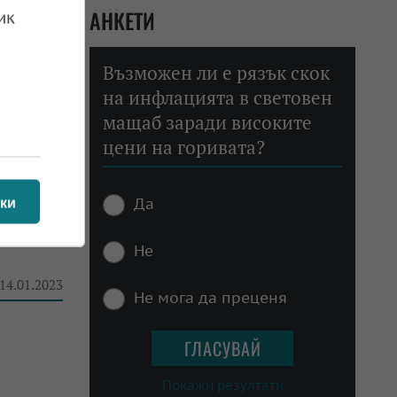
АНКЕТИ
ик
Възможен ли е рязък скок
на инфлацията в световен
мащаб заради високите
 13.09.2023
цени на горивата?
Да
ки
Не
 14.01.2023
Не мога да преценя
Покажи резултати