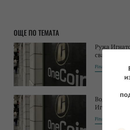
ОЩЕ ПО ТЕМАТА
Ружа Игнато
свалянето ѝ
Financial Tribun
и
по
Водеща брит
Игнатова
Financial Tribun