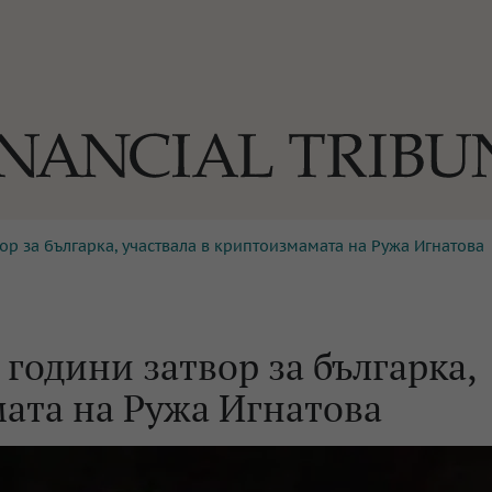
ор за българка, участвала в криптоизмамата на Ружа Игнатова
ОГИИ
За нас
Реклама
Ко
И
Част от Tribune Media Gr
А
години затвор за българка,
ата на Ружа Игнатова
БИЛИ
ЕДИЯ