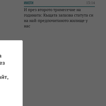
ИМОТИ
13:14
И през второто тримесечие на
годината: Къщата запазва статута си
на най-предпочитаното жилище у
нас
 01.10.2023
а
ез
йт,
у Ружа
 24.09.2023