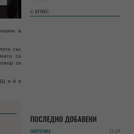
БГНЕС
©
змами в
лута със
мата са
говор за
АЩ и ѝ е
ПОСЛЕДНО ДОБАВЕНИ
ЕНЕРГЕТИКА
12:29