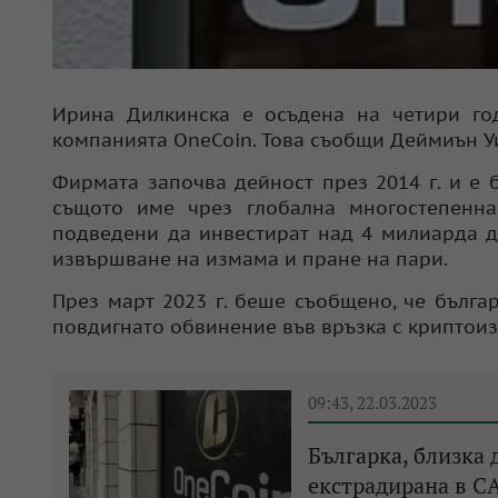
Ирина Дилкинска е осъдена на четири го
компанията OneCoin. Това съобщи Деймиън Уи
Фирмата започва дейност през 2014 г. и е 
същото име чрез глобална многостепенна
подведени да инвестират над 4 милиарда д
извършване на измама и пране на пари.
През март 2023 г. беше съобщено, че бълг
повдигнато обвинение във връзка с криптои
09:43, 22.03.2023
Българка, близка 
екстрадирана в 