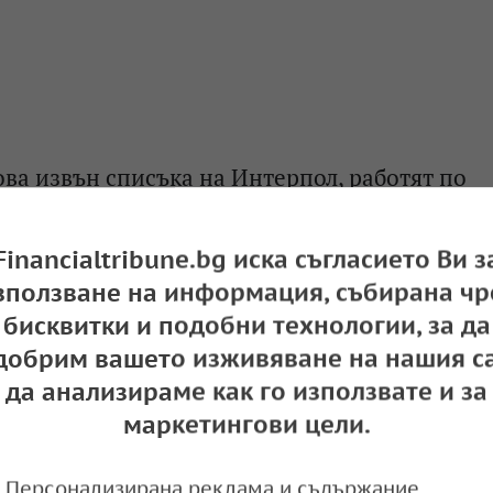
ва извън списъка на Интерпол, работят по
 и от бюлетина на ФБР
e
16:55,
Financialtribune.bg иска съгласието Ви з
зползване на информация, събирана чр
бисквитки и подобни технологии, за да
добрим вашето изживяване на нашия са
анска компания подготвя съдебен иск срещ
да анализираме как го използвате и за
маркетингови цели.
e
15:09,
Персонализирана реклама и съдържание,