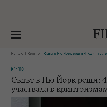
БОРСИ
Начало
Крипто
Съдът в Ню Йорк реши: 4 години затв
ТЕХНОЛ
КРИПТО
АНАЛИЗ
КРИПТО
БАНКИ
МРЕЖАТ
Съдът в Ню Йорк реши: 4 
ПАРИТЕ
ИМОТИ
участвала в криптоизмам
ЗАСТРАХОВАНЕ
АВТОМО
ЕНЕРГЕТИКА
МУЛТИМ