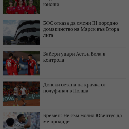
юноши
БФС отказа да смени III поредно
домакинство на Марек във Втора
лига
Байерн удари Астън Вила в
контрола
Донски остана на крачка от
полуфинал в Полша
Бремен: Не съм молил Ювентус да
ме продаде