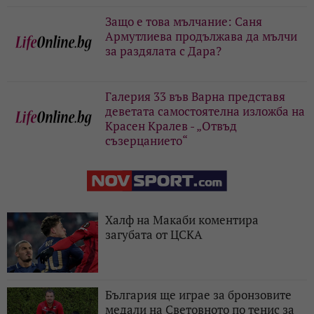
Защо е това мълчание: Саня
Армутлиева продължава да мълчи
за раздялата с Дара?
Галерия 33 във Варна представя
деветата самостоятелна изложба на
Красен Кралев - „Отвъд
съзерцанието“
Халф на Макаби коментира
загубата от ЦСКА
България ще играе за бронзовите
медали на Световното по тенис за