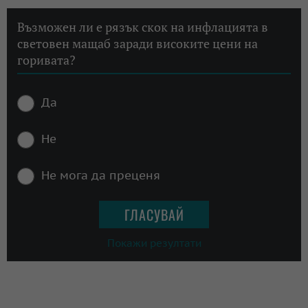
Възможен ли е рязък скок на инфлацията в
световен мащаб заради високите цени на
горивата?
Да
Не
Не мога да преценя
Покажи резултати