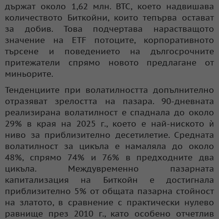
държат около 1,62 млн. BTC, което надвишава
количеството Биткойни, които тепърва остават
за добив. Това подчертава нарастващото
значение на ETF потоците, корпоративното
търсене и поведението на дългосрочните
притежатели спрямо новото предлагане от
миньорите.
Тенденциите при волатилността допълнително
отразяват зрелостта на пазара. 90-дневната
реализирана волатилност е спаднала до около
29% в края на 2025 г., което е най-ниското ѝ
ниво за приблизително десетилетие. Средната
волатилност за цикъла е намаляла до около
48%, спрямо 74% и 76% в предходните два
цикъла. Междувременно пазарната
капитализация на Биткойн е достигнала
приблизително 5% от общата пазарна стойност
на златото, в сравнение с практически нулево
равнище през 2010 г., като особено отчетлив