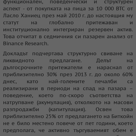
функционален, поведенчески и структурен
аспект - от покупката на пица за 10 000 BTC от
Ласло Ханиец през май 2010 г. до настоящия му
статут на глобално притежаван и
институционално интегриран резервен актив.
Това отчитат в седмичния си пазарен анализ от
Binance Research.
Докладът подчертава структурно свиване на
ликвидното предлагане. Делът на
дългосрочните притежатели е нараснал от
приблизително 30% през 2013 г. до около 60%
днес, като най-големите печалби са
реализирани в периоди на спад на пазара –
поведение, което по-скоро съответства на
натрупване (акумулация), отколкото на масови
разпродажби (капитулация). Освен това
приблизително 25% от предлагането на Биткойн
не е било местено повече от пет години, което
предполага, че активно търгуваемият обем е