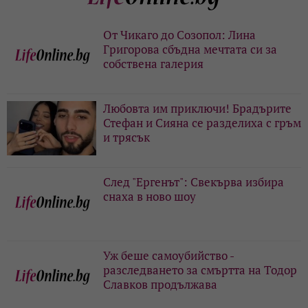
От Чикаго до Созопол: Лина
Григорова сбъдна мечтата си за
собствена галерия
Любовта им приключи! Брадърите
Стефан и Сияна се разделиха с гръм
и трясък
След "Ергенът": Свекърва избира
снаха в ново шоу
Уж беше самоубийство -
разследването за смъртта на Тодор
Славков продължава