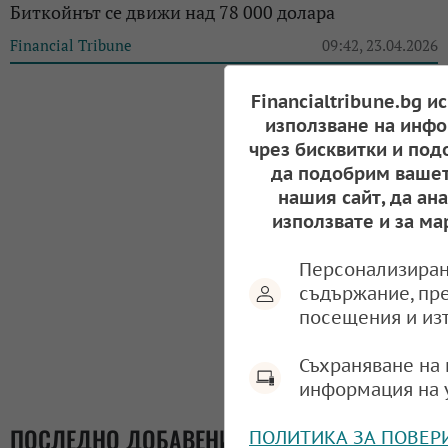
Биткойнът се движи над 78 000 долара
Financial Tribune
09:42, 23.04.2026
Financialtribune.bg и
използване на инфо
чрез бисквитки и под
да подобрим вашет
нашия сайт, да ан
използвате и за ма
Персонализиран
съдържание, пр
посещения и из
Съхраняване на 
информация на 
ПОСЛЕДНО ДОБАВЕНИ
ПОЛИТИКА ЗА ПОВЕР