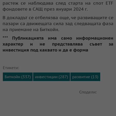
растеж се наблюдава след старта на спот ETF
фондовете в САЩ през януари 2024 г.
В докладът се отбелязва още, че развиващите се
пазари са движещата сила зад следващата фаза
на приемане на Биткойн.
*** Публикацията има само информационен
характер и не представлява съвет за
инвестиция под каквато и да е форма
Етикети:
Биткойн (337)
инвестиции (287)
развитие (13)
Сподели: