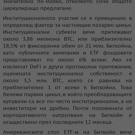
значително по-малко, отколкото сочи общото
циркулиращо предлагане.
Институционалното участие се е превърнало в
определящ фактор за настоящия пазарен цикъл.
Институционални субекти вече притежават
около 3,88 милиона BTC, или приблизително
18,5% от фиксирания обем от 21 млн. Биткойна,
като публичните компании и ETF фондовете
представляват по около 6% всеки. Ако се
изключат DeFi и други протоколни притежания,
оценената институционална собственост е
около 3,5 млн. BTC, което се равнява на
приблизително 1 от всеки 6 Биткойна. Това
бележи първия цикъл, в който преобладаващите
купувачи са все по-често институционални, а не
инвеститори на дребно. Почти половината от
корпоративното натрупване на Биткойн е
осъществено през последните 12 месеца.
Американските спот ETF-и на Биткойн вече