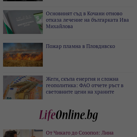
Основният съд в Кочани отново
отказа лечение на българката Ива
Михайлова
Пожар пламна в Пловдивско
Жеги, скъпа енергия и сложна
геополитика: ФАО отчете ръст в
световните цени на храните
От Чикаго до Созопол: Лина