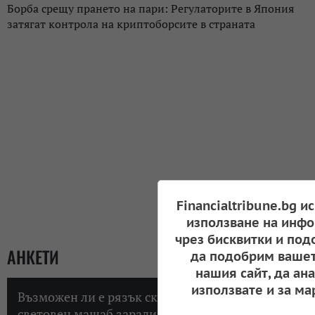
Борба срещу прането на пари: Регулаторите в Япония
затягат контрола на криптоборсите в страната
Financialtribune.bg и
използване на инфо
чрез бисквитки и под
АНКЕТИ
да подобрим вашет
нашия сайт, да ан
използвате и за ма
Възможен ли е рязък скок на инфлацията в
световен мащаб заради високите цени на