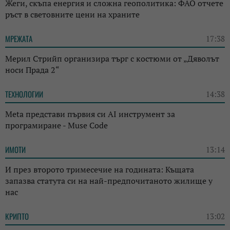
Жеги, скъпа енергия и сложна геополитика: ФАО отчете
ръст в световните цени на храните
МРЕЖАТА
17:38
Мерил Стрийп организира търг с костюми от „Дяволът
носи Прада 2“
ТЕХНОЛОГИИ
14:38
Meta представи първия си AI инструмент за
програмиране - Muse Code
ИМОТИ
13:14
И през второто тримесечие на годината: Къщата
запазва статута си на най-предпочитаното жилище у
нас
КРИПТО
13:02