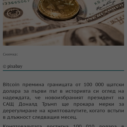
Снимка:
pixabay
©
Bitcoin премина границата от 100 000 щатски
долара за първи път в историята си оглед на
надеждата, че новоизбраният президент на
САЩ Доналд Тръмп ще прокара мерки за
дерегулиране на криптовалутите, когато встъпи
в длъжност следващия месец.
Криптовалутата достигна 100 010 долара в