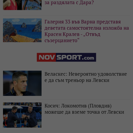
за раздялата с Дара?
Галерия 33 във Варна представя
деветата самостоятелна изложба на
Красен Кралев - „Отвъд
съзерцанието“
Веласкес: Невероятно удоволствие
е да съм треньор на Левски
Косич: Локомотив (Пловдив)
можеше да вземе точка от Левски