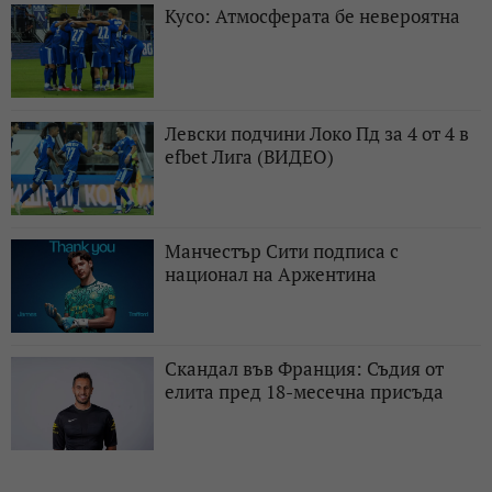
Кусо: Атмосферата бе невероятна
Левски подчини Локо Пд за 4 от 4 в
efbet Лига (ВИДЕО)
Манчестър Сити подписа с
национал на Аржентина
Скандал във Франция: Съдия от
елита пред 18-месечна присъда