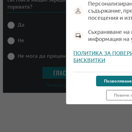
Персонализиран
горивата?
съдържание, пр
посещения и из
Да
Съхраняване на 
информация на 
Не
ПОЛИТИКА ЗА ПОВЕР
Не мога да преценя
БИСКВИТКИ
Позволяване
Покажи резултати
Повече 