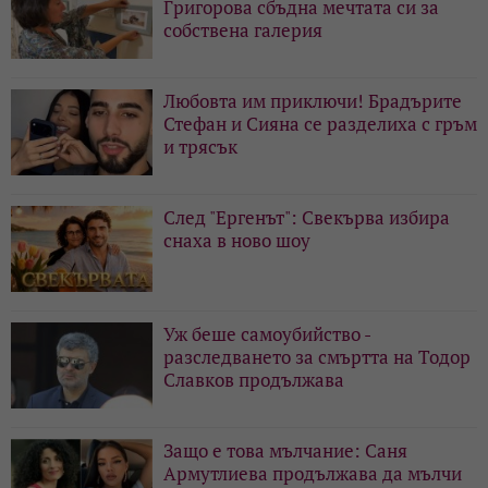
Григорова сбъдна мечтата си за
собствена галерия
Любовта им приключи! Брадърите
Стефан и Сияна се разделиха с гръм
и трясък
След "Ергенът": Свекърва избира
снаха в ново шоу
Уж беше самоубийство -
разследването за смъртта на Тодор
Славков продължава
Защо е това мълчание: Саня
Армутлиева продължава да мълчи