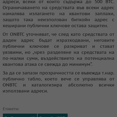
адреси, всеки от които съдържа до 500 BTC.
Ограничаването на средствата във всеки адрес
намалява излагането на квантови заплахи,
защото така неизползван биткойн адрес с
хеширани публични ключове остава защитен.
От ONBTC уточняват, че след като средствата от
даден адрес бъдат изразходвани, неговите
публични ключове се разкриват и стават
уязвими, но „чрез разделяне на средствата на
по-малки суми, въздействието на потенциална
квантова атака се свежда до минимум“.
За да се запази прозрачността се въвежда т.нар.
публично табло, което вече се управлява от
ONBTC и каталогизира абсолютно всички
използвани адреси.
Етикети: