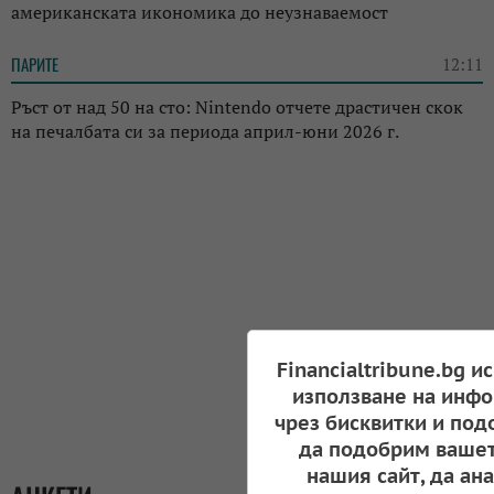
американската икономика до неузнаваемост
ПАРИТЕ
12:11
Ръст от над 50 на сто: Nintendo отчете драстичен скок
на печалбата си за периода април-юни 2026 г.
Financialtribune.bg и
използване на инфо
чрез бисквитки и под
да подобрим вашет
нашия сайт, да ан