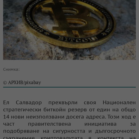
Снимка:
АРХИВ/pixabay
©
Ел Салвадор прехвърли своя Национален
стратегически биткойн резерв от един на общо
14 нови неизползвани досега адреса. Този ход е
част правителствена инициатива за
подобряване на сигурността и дългосрочното
съхранение криптовалутата в контекста на