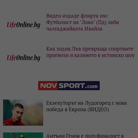
Видео издаде флирта им:
Футболист на "Локо" (Пд) заби
чалгаджийката Ивайла
Как зодия Лъв превръща спортните
прогнози и казиното в истинско шоу
Екзекуторът на Лудогорец с нова
победа в Европа (ВИДЕО)
Антъни Генов е полуфиналист в