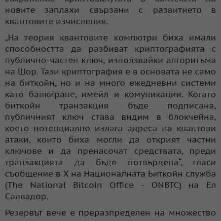
новите заплахи свързани с развитието в
квантовите изчисления.
„На теория квантовите компютри биха имали
способността да разбиват криптографията с
публично-частен ключ, използвайки алгоритъма
на Шор. Тази криптография е в основата не само
на биткойн, но и на много ежедневни системи
като банкиране, имейл и комуникации. Когато
биткойн транзакция бъде подписана,
публичният ключ става видим в блокчейна,
което потенциално излага адреса на квантови
атаки, които биха могли да открият частни
ключове и да пренасочат средствата, преди
транзакцията да бъде потвърдена“, гласи
съобщение в X на Националната Биткойн служба
(The National Bitcoin Office - ONBTC) на Ел
Салвадор.
Резервът вече е преразпределен на множество