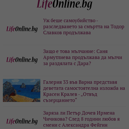
Уж беше самоубийство -
разследването за смъртта на Тодор
Славков продължава
Защо е това мълчание: Саня
Армутлиева продължава да мълчи
за раздялата с Дара?
Галерия 33 във Варна представя
деветата самостоятелна изложба на
Красен Кралев - „Отвъд
съзерцанието“
Заряза ли Петър Дочев Ирмена
Чичикова? След 8 години любов я
смени с Александра Фейгин