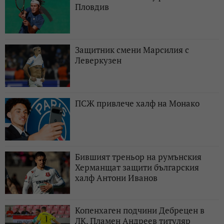
Пловдив
Защитник смени Марсилия с
Леверкузен
ПСЖ привлече халф на Монако
Бившият треньор на румънския
Херманщат защити българския
халф Антони Иванов
Копенхаген подчини Дебрецен в
ЛК, Пламен Андреев титуляр