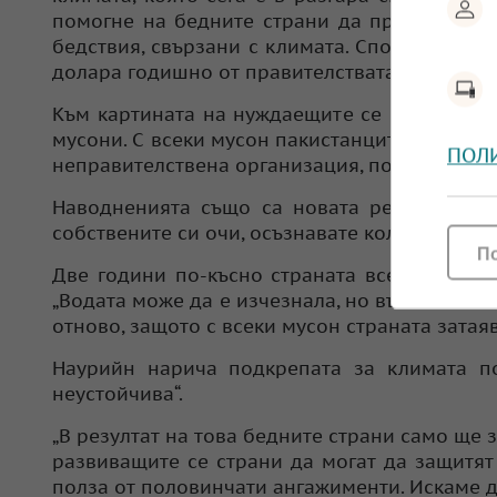
помогне на бедните страни да преминат къ
бедствия, свързани с климата. Според изсле
долара годишно от правителствата и компан
Към картината на нуждаещите се медиите р
мусони. С всеки мусон пакистанците затаяват 
ПОЛ
неправителствена организация, посветена на
Наводненията също са новата реалност в П
собствените си очи, осъзнавате колко сериоз
П
Две години по-късно страната все още се о
„Водата може да е изчезнала, но въздействиет
отново, защото с всеки мусон страната затаяв
Наурийн нарича подкрепата за климата п
неустойчива“.
„В резултат на това бедните страни само ще за
развиващите се страни да могат да защитят
полза от половинчати ангажименти. Искаме д