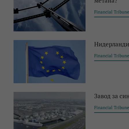
метана?
Financial Tribun
Нидерландия
Financial Tribun
Завод за си
Financial Tribun