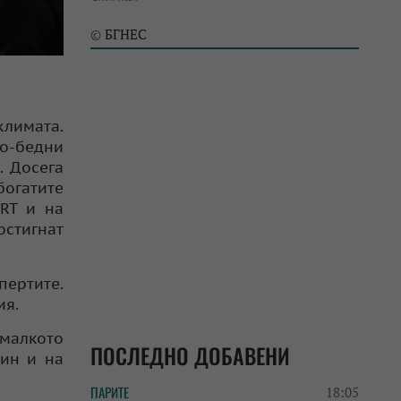
БГНЕС
©
климата.
по-бедни
. Досега
богатите
VRT и на
стигнат
пертите.
ия.
 малкото
ПОСЛЕДНО ДОБАВЕНИ
кин и на
ПАРИТЕ
18:05