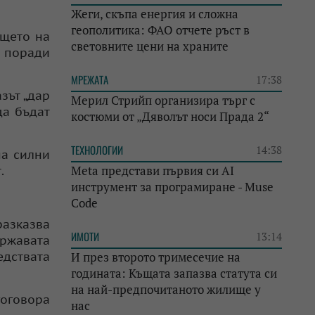
Жеги, скъпа енергия и сложна
геополитика: ФАО отчете ръст в
ещето на
световните цени на храните
а поради
МРЕЖАТА
17:38
зът „дар
Мерил Стрийп организира търг с
да бъдат
костюми от „Дяволът носи Прада 2“
ТЕХНОЛОГИИ
14:38
на силни
Meta представи първия си AI
.
инструмент за програмиране - Muse
Code
разказва
ИМОТИ
13:14
ържавата
едствата
И през второто тримесечие на
годината: Къщата запазва статута си
на най-предпочитаното жилище у
гоговора
нас