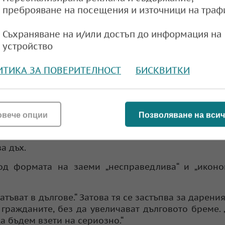
м чиста енергия, като в същото време ще ги пре
преброяване на посещения и източници на траф
двания това изисква най-малко 1 трилион (1000 м
иите.
Съхраняване на и/или достъп до информация на
устройство
азказват историята на Пакистан и нейните опуст
дъх, заявява Фара Наурийн е директор на Mercy Cor
ИТИКА ЗА ПОВЕРИТЕЛНОСТ
БИСКВИТКИ
 климатичната справедливост в региона.
акистан. През 2022 г. „Когато видите нещо под
ен е климатичният проблем“, казва Наурийн.
овече опции
Позволяване на всич
питва да се изправи на краката си, но процесът 
о не е.“ Освен това остава да видим дали това ще 
а дъх.
од формата на заеми „несправедлива“ и „иконо
тъват в дългове.“ Затова тя се застъпва за дарения
 гражданите, без да увеличават дълговото бреме.
а бъдем взети на сериозно.“