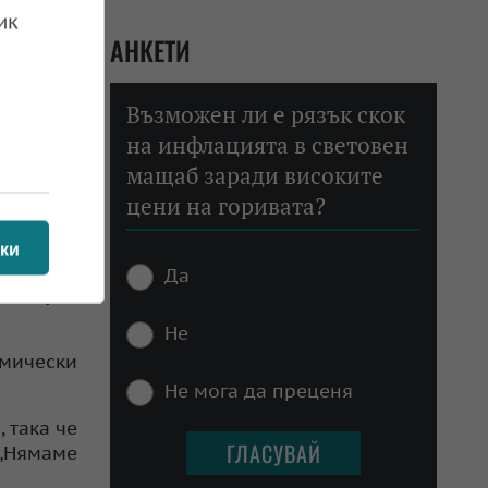
дпази от
ик
АНКЕТИ
илиарда)
Възможен ли е рязък скок
ошителни
ps Asia,
на инфлацията в световен
мащаб заради високите
цени на горивата?
обно със
ки
е бавен.
Да
се случи
Не
мически
Не мога да преценя
, така че
 „Нямаме