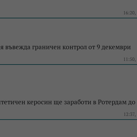
e
16:20,
 въвежда граничен контрол от 9 декември
e
11:50,
нтетичен керосин ще заработи в Ротердам до 
e
12:37,