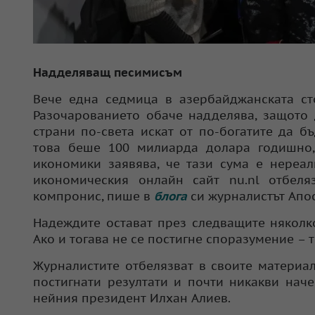
Надделяващ песимисъм
Вече една седмица в азербайджанската ст
Разочарованието обаче надделява, защото 
страни по-света искат от по-богатите да б
това беше 100 милиарда долара годишно, 
икономики заявява, че тази сума е нереал
икономическия онлайн сайт nu.nl отбеля
компронис, пише в
блога
си журналистът Апос
Надеждите остават през следващите няколко
Ако и тогава не се постигне споразумение – 
Журналистите отбелязват в своите материал
постигнати резултати и почти никакви нач
нейния президент Илхан Алиев.