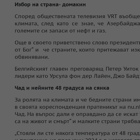
Избор на страна- домакин
Според обществената телевизия VRT въобще
климата, след като се знае, че Азербайд
големите си запаси от нефт и газ.
Още в своето приветствено слово президентът
от Бог“ и че страните, които притежават из
обвинявани.
Белгийският главен преговарящ Петер Уиток
лидери като Урсула фон дер Лайен, Джо Байдъ
Чад и нейните 48 градуса на сянка
За ролята на климата и че бедните страни и
в своята кореспонденция пратеникът на nu.n
Чад. На въпрос дали е оправдано да се искат 
са на живот и смърт“ и малките страни трябв
„Стояли ли сте някога температура от 48 гра