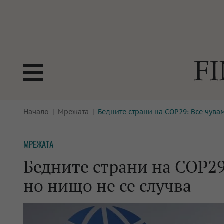
БОРСИ
Начало
Мрежата
Бедните страни на COP29: Все чува
ТЕХНОЛ
КРИПТО
АНАЛИЗ
МРЕЖАТА
БАНКИ
МРЕЖАТ
Бедните страни на COP29
ПАРИТЕ
ИМОТИ
но нищо не се случва
ЗАСТРАХОВАНЕ
АВТОМО
ЕНЕРГЕТИКА
МУЛТИМ