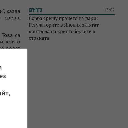
КРИПТО
13:02
“, казва
 среда,
Борба срещу прането на пари:
Регулаторите в Япония затягат
контрола на криптоборсите в
 Това са
страната
и, които
се водят
йчива на
а
ае от 5
ез
обалните
йт,
среща на
йствия“,
върха за
която ще