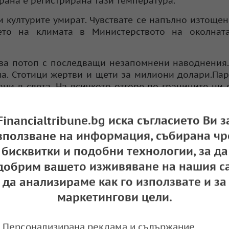
трана е регистрирана тази температура.
и културите умират. Чувствате се напълно изтощени
ето на климата в Министерството на околната
ива потоп с последващи незапомнени наводнения.
ла. Стотици жертви и щети за милиони долари.Пар
ани в света. На всичкото отгоре по границите ни 
ологии, които могат да помогнат да стане по-усто
Financialtribune.bg иска съгласието Ви з
добри системи за предупреждение. Чад се нужд
зползване на информация, събирана чр
за климата.
бисквитки и подобни технологии, за да
ъм богатите страни, които имат голям дял от гл
добрим вашето изживяване на нашия са
 изменението на климата. „Всяка година на тази 
да анализираме как го използвате и за
е случва. Време е да превърнем разговорите в де
маркетингови цели.
са най-важната тема на тазгодишната среща на 
Персонализирана реклама и съдържание,
 Светът ще трябва да намери компромис за сума, 