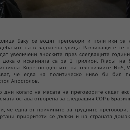
олица Баку се водят преговори и политики за 
дебатите са в задънена улица. Развиващите се 
ъдат увеличени вноските през следващите години
докато исканията са за 1 трилион. Гласът на 
истична. Кореспондентите на телевизиите NoS, 
зват, че едва на политическо ниво би бил по
тол Апостолов.
 дни когато на масата на преговорите сядат екс
темата остава отворена за следващия COP в Бразил
и, че една от причините за трудните преговори,
ертани приоритети се дължи и на страната-дома