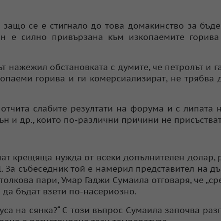
 защо се е стигнало до това домакинство за бъд
жан е силно привързана към изкопаемите горив
 нажежил обстановката с думите, че петролът и га
копаеми горива и ги комерсиализират, не трябва 
 отчита слабите резултати на форума и с липата 
н и др., които по-различни причини не присъстват
мат крещяща нужда от всеки допълнителен долар, 
l. За събеседник той е намерил представител на д
толкова пари, Умар Гаджи Сумаила отговаря, че „ср
а да бъдат взети по-насериозно.
дуса на сянка?“ С този въпрос Сумаила започва раз