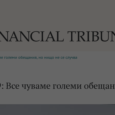
ме големи обещания, но нищо не се случва
ОГИИ
За нас
Реклама
Ко
И
Част от Tribune Media Gr
А
: Все чуваме големи обещан
БИЛИ
ЕДИЯ