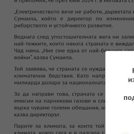
и припомня, че през юни 2024 г. в неговата с
„Електричеството вече не работи, дърветата 
Сумаила, който е директор по изменени
рибарството и устойчивото развитие.
Веднага след упостошителната жега ни зал
най-тежките, които някога страната е вижда
Чад няма. „Ние сме една от най-бедните стр
войни“, казва Сумаила.
Той заявява, че страната се нуждае от техн
климатични бедствия. Като например по-
и
милиарда долара за националната стратегия 
За да направи това, страната се обръща к
по
емисии на парникови газове и следователно
върха чуваме големи обещания, но нищо не с
казва директорът.
Парите за климата, за които той говори, 
климата, която сега е в разгара си в Баку.