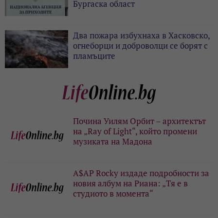
Бургаска област
Два пожара избухнаха в Хасковско,
огнеборци и доброволци се борят с
пламъците
Почина Уилям Орбит – архитектът
на „Ray of Light“, който промени
музиката на Мадона
A$AP Rocky издаде подробности за
новия албум на Риана: „Тя е в
студиото в момента“