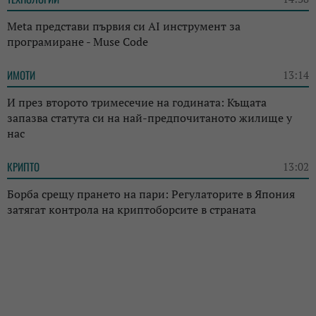
Meta представи първия си AI инструмент за
програмиране - Muse Code
ИМОТИ
13:14
И през второто тримесечие на годината: Къщата
запазва статута си на най-предпочитаното жилище у
нас
КРИПТО
13:02
Борба срещу прането на пари: Регулаторите в Япония
затягат контрола на криптоборсите в страната