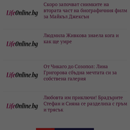
Скоро започват снимките на
втората част на биографичния филм
за Майкъл Джексън
Людмила Живкова знаела кога и
как ще умре
От Чикаго до Созопол: Лина
Григорова сбъдна мечтата си за
собствена галерия
Любовта им приключи! Брадърите
Стефан и Сияна се разделиха с гръм
и трясък