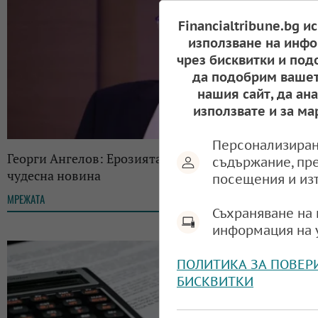
Financialtribune.bg и
използване на инфо
чрез бисквитки и под
да подобрим вашет
нашия сайт, да ан
използвате и за ма
Персонализиран
Георги Ангелов: Ерозията на картела ОПЕК е
съдържание, пр
чудесна новина
посещения и из
МРЕЖАТА
12:48, 04.05.2026
Съхраняване на 
информация на 
ПОЛИТИКА ЗА ПОВЕР
БИСКВИТКИ