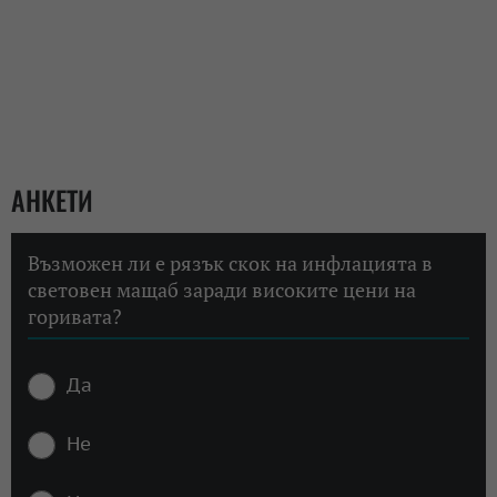
АНКЕТИ
Възможен ли е рязък скок на инфлацията в
световен мащаб заради високите цени на
горивата?
Да
Не