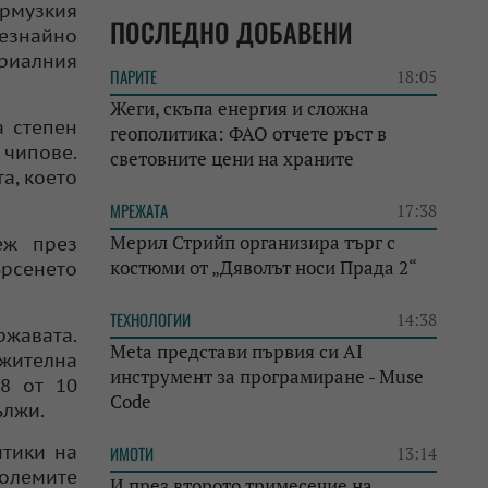
Ормузкия
ПОСЛЕДНО ДОБАВЕНИ
незнайно
триалния
ПАРИТЕ
18:05
Жеги, скъпа енергия и сложна
а степен
геополитика: ФАО отчете ръст в
чипове.
световните цени на храните
а, което
МРЕЖАТА
17:38
Мерил Стрийп организира търг с
еж през
костюми от „Дяволът носи Прада 2“
ърсенето
ТЕХНОЛОГИИ
14:38
ржавата.
Meta представи първия си AI
лжителна
инструмент за програмиране - Muse
8 от 10
Code
ължи.
итики на
ИМОТИ
13:14
големите
И през второто тримесечие на