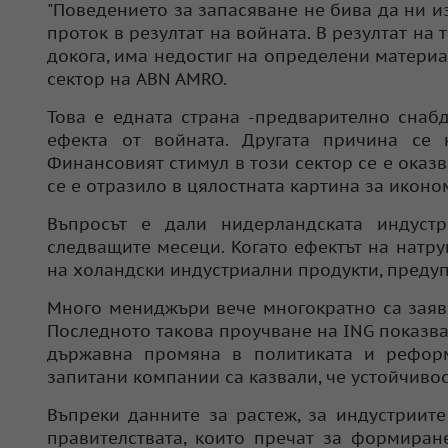
"Поведението за запасяване не бива да ни 
проток в резултат на войната. В резултат на
докога, има недостиг на определени материа
сектор на ABN AMRO.
Това е едната страна -предварително снаб
ефекта от войната. Другата причина се
Финансовият стимул в този сектор се е оказв
се е отразило в цялостната картина за иконо
Въпросът е дали нидерландската индуст
следващите месеци. Когато ефектът на натру
на холандски индустриални продукти, преду
Много мениджъри вече многократно са заявя
Последното такова проучване на ING показва
държавна промяна в политиката и реформ
запитани компании са казвали, че устойчивос
Въпреки данните за растеж, за индустриит
правителствата, които пречат за формиран