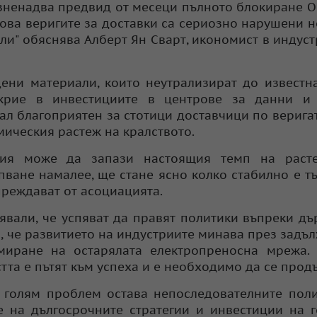
изненадва предвид от месеци пълното блокиране 
 това веригите за доставки са сериозно нарушени 
ли" обяснява Алберт Ян Сварт, икономист в индус
дени материали, които неутрализират до известн
 крие в инвестициите в центрове за данни и 
ал благоприятен за стотици доставчици по веригат
мическия растеж на кралството.
рия може да запази настоящия темп на раст
пване намалее, ще стане ясно колко стабилно е т
преждават от асоциацията.
вали, че успяват да правят политики въпреки дъ
, че развитието на индустриите минава през задъ
иране на остарялата електропреносна мрежа. 
тта е пътят към успеха и е необходимо да се прод
е голям проблем остава непоследователните пол
е на дългосрочните стратегии и инвестиции на 