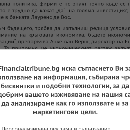
вна политика, фирмите не знаят точно къде се 
то е трудно да кажат „да“ на голяма инвестиция",
 в банката Лауренс де Вос.
ъм бъдещето, трябва да изпълниш редица условия
мание на кръговата икономика, бъдете икономи
ации“, препоръчва Анке ван Верш, директор на Fu
. Тя припомня, че икономическият растеж задъ
ез 2024 г. компаниите в Нидерландия са инвес
лната среда в сравнение с година по-рано. В 
Financialtribune.bg иска съгласието Ви з
 сума, която е най-ниската за последните 5 годин
зползване на информация, събирана чр
бисквитки и подобни технологии, за да
добрим вашето изживяване на нашия са
да анализираме как го използвате и за
маркетингови цели.
Персонализирана реклама и съдържание,