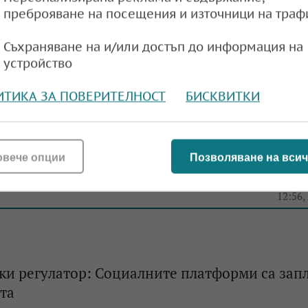
преброяване на посещения и източници на траф
Съхраняване на и/или достъп до информация на
устройство
ИТИКА ЗА ПОВЕРИТЕЛНОСТ
БИСКВИТКИ
ми в Нидерландия: Липсата на ясна политика
овече опции
Позволяване на всич
тта
e
12:56,
и регулатор: Социалните платформи са запл
та