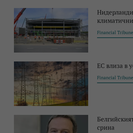
Нидерландия
климатични
Financial Tribun
ЕС влиза в 
Financial Tribun
Белгийският
срина