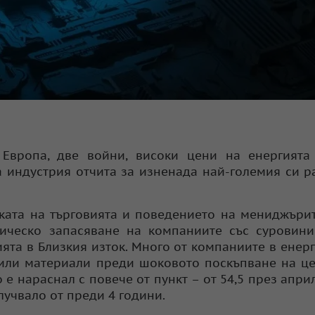
Европа, две войни, високи цени на енергията
 индустрия отчита за изненада най-големия си р
ката на търговията и поведението на мениджърите
ическо запасяване на компаниите със суровини
ята в Близкия изток. Много от компаниите в енер
пили материали преди шоковото поскъпване на це
е нараснал с повече от пункт – от 54,5 през април
случвало от преди 4 години.