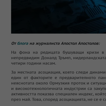
От
блога
на журналиста Апостол Апостолов:
На фона на редицата бушуващи кризи в 
непредвидим Доналд Тръмп, нидерландската
четири години насам.
За местната асоциация, която следи динами
един от факторите е предварителното пан
неяснотата около Ормузкия проток и ситуаци
и високотехнологичната индустрии са заку
активността показва специален индекс, който 
през май. Това, според асоциацията, не се е 