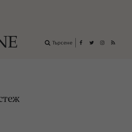
Търсене
Facebook
Twitter
Instagram
RSS
нтакти
oup
стеж