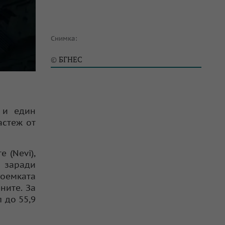
Снимка:
БГНЕС
©
 и един
астеж от
 (Nevi),
 заради
гоемката
ните. За
 до 55,9