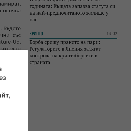
намират,
годината: Къщата запазва статута си
 посочва
на най-предпочитаното жилище у
нас
. Бъдете
КРИПТО
13:02
чни със
ture-Up,
Борба срещу прането на пари:
лжително
Регулаторите в Япония затягат
тирали с
контрола на криптоборсите в
парично
страната
а
и.
ез
йт,