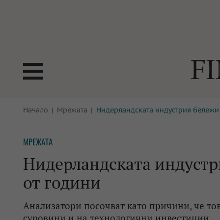
БОРСИ
Начало
Мрежата
Нидерландската индустрия бележи 
ТЕХНОЛ
КРИПТО
АНАЛИЗ
МРЕЖАТА
БАНКИ
МРЕЖАТ
Нидерландската индустр
ПАРИТЕ
ИМОТИ
от години
ЗАСТРАХОВАНЕ
АВТОМО
Анализатори посочват като причини, че то
ЕНЕРГЕТИКА
МУЛТИМ
суровини и на технологични инвестиции