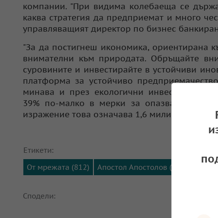
компании. "При видима колебаеща се държа
каква стратегия да предприемат и много чес
управляващият директор по бизнес банкиране
"За да постигнеш икономика, ориентирана к
внимателни към природата. Обръщайте вни
суровините и инвестирайте в устойчиви инов
платформа за устойчиво предприемачество
минава и през екологични инвестиции. Пр
39% по-малко в мерки за опазване на око
изражение това означава 1,6 милиарда евро –
и
Етикети:
по
От мрежата (812)
Апостол Апостолов (211)
Сподели: