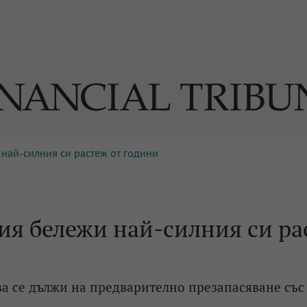
най-силния си растеж от години
ОГИИ
За нас
Реклама
Ко
И
Част от Tribune Media Gr
А
ия бележи най-силния си ра
БИЛИ
ва се дължи на предварително презапасяване със
ЕДИЯ