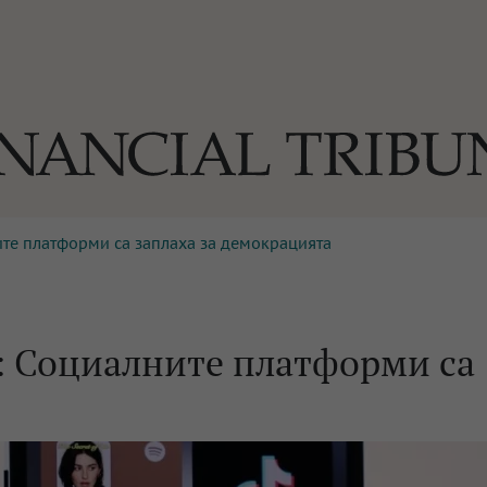
те платформи са заплаха за демокрацията
ОГИИ
За нас
Реклама
Ко
И
Част от Tribune Media Gr
А
: Социалните платформи са
БИЛИ
ЕДИЯ