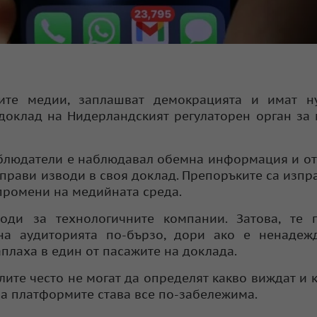
ните медии, заплашват демокрацията и имат н
 доклад на Нидерландският регулаторен орган за
наблюдатели е наблюдавал обемна информация и о
прави изводи в своя доклад. Препоръките са изпр
промени на медийната среда.
ди за технологичните компании. Затова, те п
на аудиторията по-бързо, дори ако е ненадеж
плаха в един от пасажите на доклада.
ите често не могат да определят какво виждат и к
на платформите става все по-забележима.