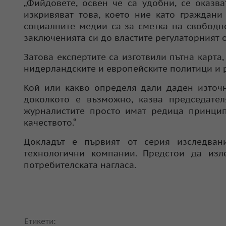
„Фийдовете, освен че са удобни, се оказв
изкривяват това, което ние като граждани
социалните медии са за сметка на свободн
заключенията си до властите регулаторният о
Затова експертите са изготвили пътна карта
нидерландските и европейските политици и р
Кой или какво определя дали даден източн
доколкото е възможно, казва председател
журналистите просто имат редица принцип
качеството.“
Докладът е първият от серия изследван
технологични компании. Предстои да изл
потребителската нагласа.
Етикети: