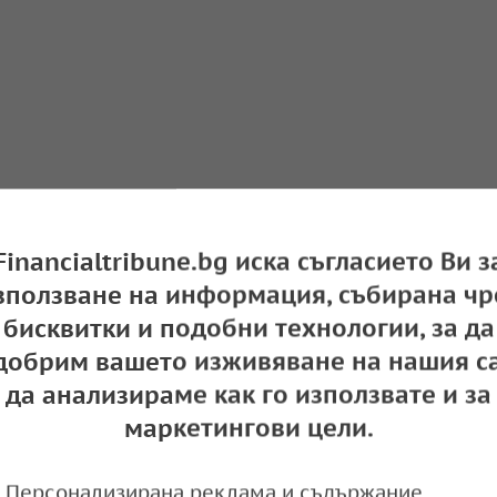
Financialtribune.bg иска съгласието Ви з
зползване на информация, събирана чр
бисквитки и подобни технологии, за да
добрим вашето изживяване на нашия са
абрани социалните мрежи за лица под 15 го
да анализираме как го използвате и за
 година
маркетингови цели.
e
09:27,
Персонализирана реклама и съдържание,