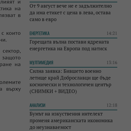
влияят и
От 9 август вече не е задължително
ктика на
да има етикет с цена в лева, остава
лязват в
само в евро
 с които
ЕНЕРГЕТИКА
14:21
ни.
Горещата вълна постави ядрената
енергетика на Европа под натиск
 сектор,
 защото
МУЛТИМЕДИЯ
13:16
иране на
Силна заявка: Бившето военно
летище край Доброславци ще бъде
олемите
космически и технологичен център
а върху
(СНИМКИ + ВИДЕО)
АНАЛИЗИ
12:18
Бумът на изкуствения интелект
променя американската икономика
до неузнаваемост