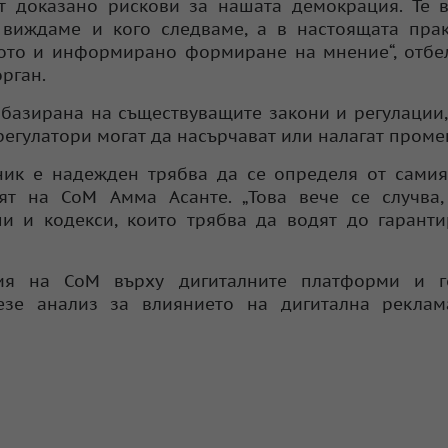
ат доказано рискови за нашата демокрация. Те 
 виждаме и кого следваме, а в настоящата пра
ото и информирано формиране на мнение“, отбе
рган.
, базирана на съществуващите закони и регулации,
егулатори могат да насърчават или налагат проме
ик е надежден трябва да се определя от самия
ят на CoM Амма Асанте. „Това вече се случва,
и и кодекси, които трябва да водят до гарант
ия на CoM върху дигиталните платформи и г
езе анализ за влиянието на дигитална реклам