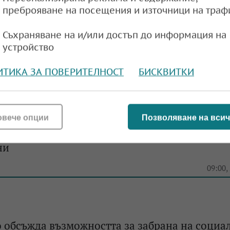
преброяване на посещения и източници на траф
Съхраняване на и/или достъп до информация на
ta са нарушили забраната за социални мрежи
устройство
онезия
ИТИКА ЗА ПОВЕРИТЕЛНОСТ
БИСКВИТКИ
e
14:26,
овече опции
Позволяване на всич
 влезе в сила забраната за социални мрежи 
ни
e
09:00,
 обсъжда възможността за забрана на социа