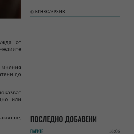
БГНЕС/АРХИВ
©
ужда от
 медиите
т мнения
атени до
оказват
дно или
ПОСЛЕДНО ДОБАВЕНИ
акво не,
ПАРИТЕ
16:06