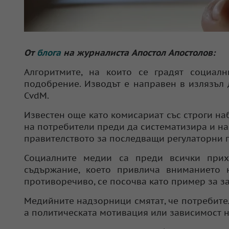
От
блога
на журналиста Апостол Апостолов:
Алгоритмите, на които се градят социал
подобрение. Изводът е направен в излязъл
CvdM.
Известен още като комисариат със строги 
на потребители преди да систематизира и на
правителството за последващи регулаторни 
Социалните медии са преди всички прихо
съдържание, което привлича вниманието 
противоречиво, се посочва като пример за за
Медийните надзорници смятат, че потребител
а политическата мотивация или зависимост 