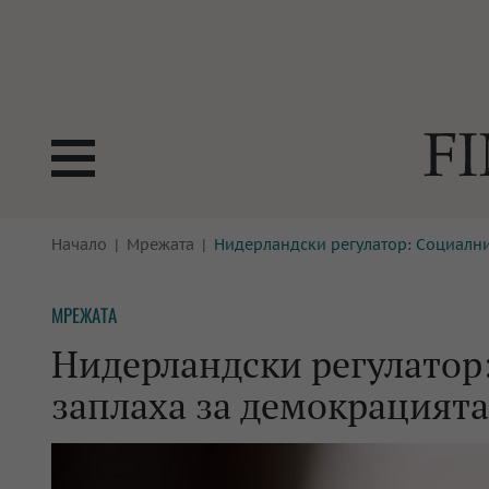
БОРСИ
Начало
Мрежата
Нидерландски регулатор: Социални
ТЕХНОЛ
КРИПТО
АНАЛИЗ
МРЕЖАТА
БАНКИ
МРЕЖАТ
Нидерландски регулатор
ПАРИТЕ
ИМОТИ
заплаха за демокрацията
ЗАСТРАХОВАНЕ
АВТОМО
ЕНЕРГЕТИКА
МУЛТИМ