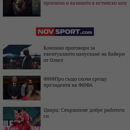
прогнози и казиното в истинско шоу
Компани проговори за
евентуалното напускане на Байерн
от Олисе
ФИФПро също скочи срещу
президента на ФИФА
Цварц: Свършихме добре работата
си