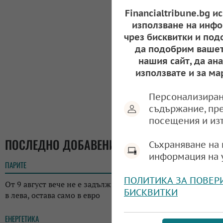
Financialtribune.bg и
използване на инфо
чрез бисквитки и под
да подобрим вашет
нашия сайт, да ан
използвате и за ма
Персонализиран
съдържание, пр
посещения и из
ПОСЛЕДНО ДОБАВЕНИ
Съхраняване на 
информация на 
ПАРИТЕ
16:06
ПОЛИТИКА ЗА ПОВЕР
От 9 август вече не е задължително да има етикет с цена
БИСКВИТКИ
в лева, остава само в евро
ЕНЕРГЕТИКА
14:21