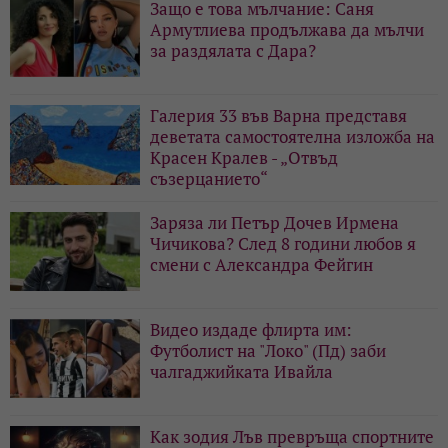
Защо е това мълчание: Саня
Армутлиева продължава да мълчи
за раздялата с Дара?
Галерия 33 във Варна представя
деветата самостоятелна изложба на
Красен Кралев - „Отвъд
съзерцанието“
Заряза ли Петър Дочев Ирмена
Чичикова? След 8 години любов я
смени с Александра Фейгин
Видео издаде флирта им:
Футболист на "Локо" (Пд) заби
чалгаджийката Ивайла
Как зодия Лъв превръща спортните