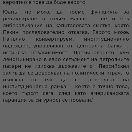
вероятно е това да бъде еврото.
Юанът не може да поеме функцията за
рециклиране в голям мащаб – не и без
либерализация на капиталовата сметка, която
Пекин последователно отказва. Еврото може.
Напълно конвертируем, институционално
надежден, управляван от централна банка с
истинска независимост. Преминаването към
деноминирано в евро сетълмент на петролните
пазари не изисква държавите от Персийския
залив да се доверяват на политически играч. То
изисква от тях да се доверяват на
институционална рамка – което е точно това,
което търсят сега, след като американската
гаранция за сигурност се провали.“