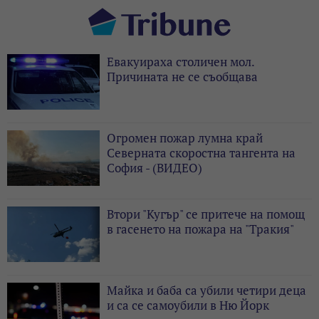
Евакуираха столичен мол.
Причината не се съобщава
Огромен пожар лумна край
Северната скоростна тангента на
София - (ВИДЕО)
Втори "Кугър" се притече на помощ
в гасенето на пожара на "Тракия"
Майка и баба са убили четири деца
и са се самоубили в Ню Йорк