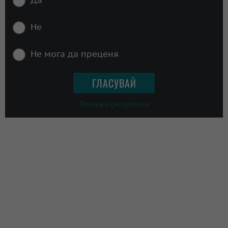
Не
Не мога да преценя
Покажи резултати