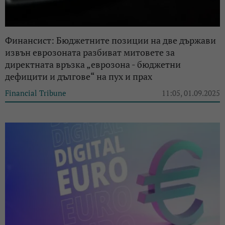
Финансист: Бюджетните позиции на две държави
извън еврозоната разбиват митовете за
директната връзка „еврозона - бюджетни
дефицити и дългове“ на пух и прах
Financial Tribune
11:05, 01.09.2025