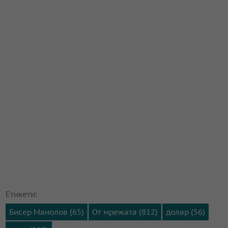
Етикети:
Бисер Манолов (65)
От мрежата (812)
долар (56)