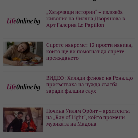
„Хвърчащи истории“ – изложба
живопис на Лиляна Дворянова в
Арт Галерия Le Papillon
Спрете навреме: 12 прости навика,
които ще ви помогнат да спрете
преяждането
ВИДЕО: Хиляди фенове на Роналдо
присъстваха на чужда сватба
заради фалшив слух
Почина Уилям Орбит – архитектът
на „Ray of Light“, който промени
музиката на Мадона