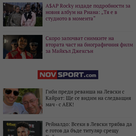
A$AP Rocky издаде подробности за
новия албум на Риана: „Тя е в
студиото в момента“
Скоро започват снимките на
втората част на биографичния филм
за Майкъл Джексън
Гиби преди реванша на Левски с
Кайрат: Ще се видим на следващия
мач - с АЕК!
Рейналдо: Всеки в Левски трябва да
е готов да бъде титуляр срещу