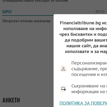
усъвършенствани сензори за чипове
БОРСИ
09:35
Петролът отново поскъпва
Financialtribune.bg и
използване на инфо
чрез бисквитки и под
да подобрим вашет
нашия сайт, да ан
използвате и за ма
Персонализиран
съдържание, пр
посещения и из
Съхраняване на 
информация на 
АНКЕТИ
ПОЛИТИКА ЗА ПОВЕР