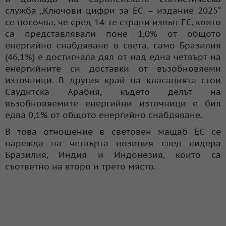
служба „Ключови цифри за ЕС – издание 2025“
се посочва, че сред 14-те страни извън ЕС, които
са представлявали поне 1,0% от общото
енергийно снабдяване в света, само Бразилия
(46,1%) е достигнала дял от над една четвърт на
енергийните си доставки от възобновяеми
източници. В другия край на класацията стои
Саудитска Арабия, където делът на
възобновяемите енергийни източници е бил
едва 0,1% от общото енергийно снабдяване.
В това отношение в световен мащаб ЕС се
нарежда на четвърта позиция след лидера
Бразилия, Индия и Индонезия, които са
съответно на второ и трето място.