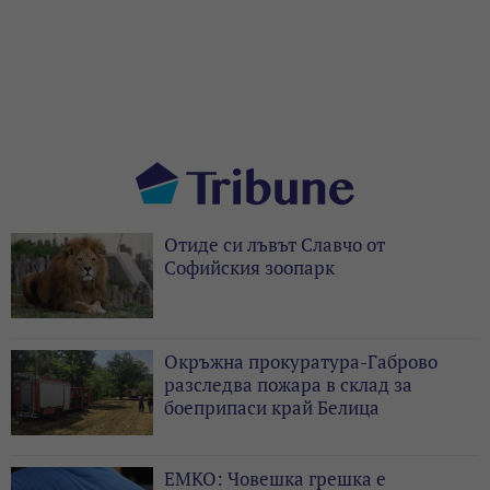
Отиде си лъвът Славчо от
Софийския зоопарк
Окръжна прокуратура-Габрово
разследва пожара в склад за
боеприпаси край Белица
ЕМКО: Човешка грешка е