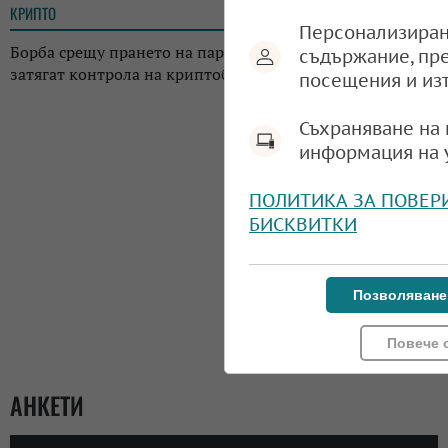
КРИПТО
13:02
Персонализиран
Борба срещу прането на пари: Регулаторите в Япония
съдържание, пр
затягат контрола на криптоборсите в страната
посещения и из
Съхраняване на 
информация на 
ПОЛИТИКА ЗА ПОВЕР
БИСКВИТКИ
Позволяване
Повече 
АНКЕТИ