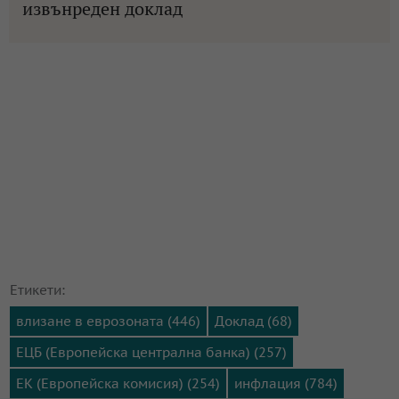
извънреден доклад
Етикети:
влизане в еврозоната (446)
Доклад (68)
ЕЦБ (Европейска централна банка) (257)
ЕК (Европейска комисия) (254)
инфлация (784)