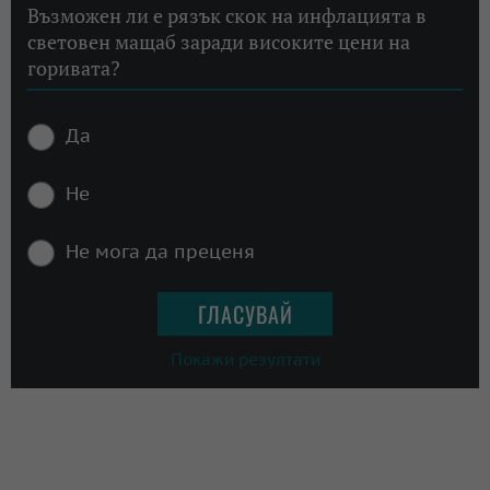
Възможен ли е рязък скок на инфлацията в
световен мащаб заради високите цени на
горивата?
Да
Не
Не мога да преценя
Покажи резултати