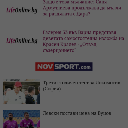
Защо е това мълчание: Саня
Армутлиева продължава да мълчи
за раздялата с Дара?
Галерия 33 във Варна представя
деветата самостоятелна изложба на
Красен Кралев - „Отвъд
съзерцанието“
Трети столичен тест за Локомотив
(София)
Левски постави цена на Вуцов