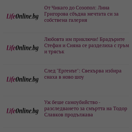
От Чикаго до Созопол: Лина
Григорова сбъдна мечтата си за
собствена галерия
Любовта им приключи! Брадърите
Стефан и Сияна се разделиха с гръм
и трясък
След "Ергенът": Свекърва избира
снаха в ново шоу
Уж беше самоубийство -
разследването за смъртта на Тодор
Славков продължава