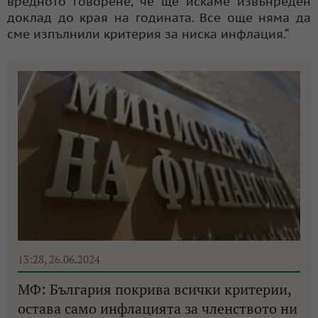
вредното говорене, че ще искаме извънреден
доклад до края на годината. Все още няма да
сме изпълнили критерия за ниска инфлация.“
13:28, 26.06.2024
МФ: България покрива всички критерии,
остава само инфлацията за членството ни