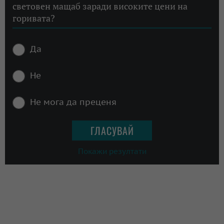
световен мащаб заради високите цени на
горивата?
Да
Не
Не мога да преценя
Покажи резултати