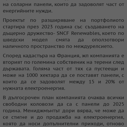
на соларни панели, които да задоволят част от
енергийните нужди.
Проектът по разширяване на портфолиото
стартира през 2023 година със създаването на
дъщерно дружество- SNCF Renewables, което по
шведски модел смята да оползотвори
наличното пространство по междурелсието.
Според кадастъра на Франция, жп компанията е
вторият по големина собственик на терени след
държавата. Голяма част от тях са пустеещи и
може на 1000 хектара да се поставят панели, с
които да се задоволят между 15 и 20% от
нужната електроенергия.
В дългосрочен план компанията очаква всички
свободни коловози да са с панели до 2025
година. Мениджмънтът дори вярва, че може да
се стигне и до продажба на електроенергия,
която да носи допълнителни приходи, отново