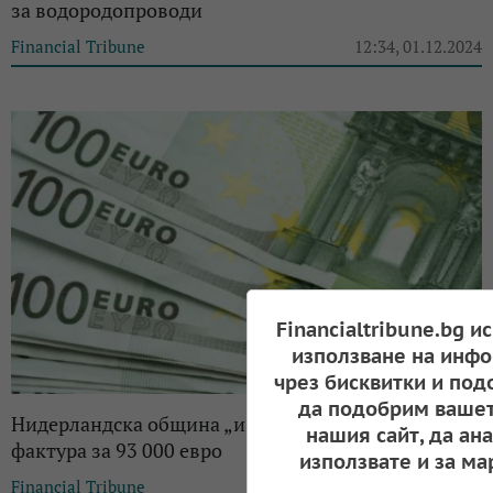
за водородопроводи
Financial Tribune
12:34, 01.12.2024
Financialtribune.bg и
използване на инфо
чрез бисквитки и под
да подобрим вашет
Нидерландска община „изгърмя“ с фалшива
нашия сайт, да ан
фактура за 93 000 евро
използвате и за ма
Financial Tribune
10:44, 26.11.2024