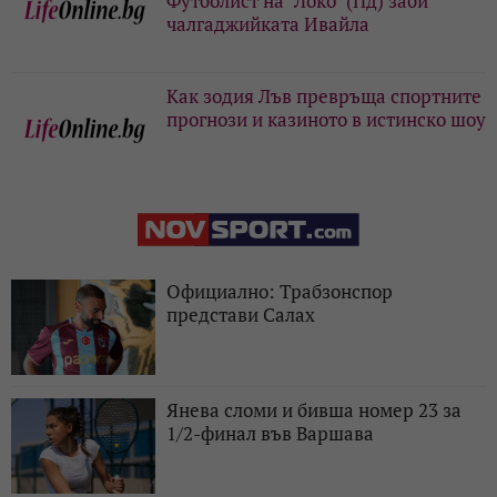
Футболист на "Локо" (Пд) заби
чалгаджийката Ивайла
Как зодия Лъв превръща спортните
прогнози и казиното в истинско шоу
Официално: Трабзонспор
представи Салах
Янева сломи и бивша номер 23 за
1/2-финал във Варшава