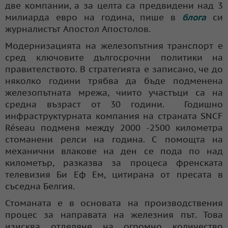
две компании, а за целта са предвидени над 3
милиарда евро на година, пише в
блога
си
журналистът Апостол Апостолов.
Модернизацията на железопътния транспорт е
сред ключовите дългосрочни политики на
правителството. В стратегията е записано, че до
няколко години трябва да бъде подменена
железопътната мрежа, чиито участъци са на
средна възраст от 30 години. Годишно
инфраструктурната компания на страната SNCF
Réseau подменя между 2000 -2500 километра
стоманени релси на година. С помощта на
механични влакове на ден се пода по над
километър, разказва за процеса френската
телевизия Би Еф Ем, цитирана от пресата в
съседна Белгия.
Стоманата е в основата на производствения
процес за направата на железния път. Това
изисква отделяне на огромно количество