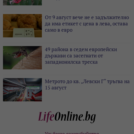
От 9 август вече не е задължително
да има етикет с цена в лева, остава
само в евро
49 района в седем европейски
държави са засегнати от
западнонилска треска
Метрото до кв. „Левски Г“ тръгва на
15 август
Уж беше самоубийство -