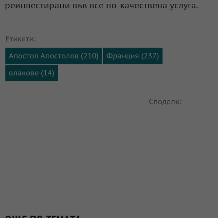
реинвестирани във все по-качествена услуга.
Етикети:
Апостол Апостолов (210)
Франция (237)
влакове (14)
Сподели: