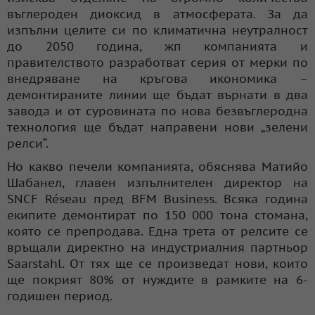
въглероден диоксид в атмосферата. За да
изпълни целите си по климатична неутралност
до 2050 година, жп компанията и
правителството разработват серия от мерки по
внедряване на кръгова икономика –
демонтираните линии ще бъдат върнати в два
завода и от суровината по нова безвъглеродна
технология ще бъдат направени нови „зелени
релси“.
Но какво печели компанията, обяснява Матийо
Шабанел, главен изпълнителен директор на
SNCF Réseau пред BFM Business. Всяка година
екипите демонтират по 150 000 тона стомана,
която се препродава. Една трета от релсите се
връщали директно на индустриалния партньор
Saarstahl. От тях ще се произведат нови, които
ще покрият 80% от нуждите в рамките на 6-
годишен период.