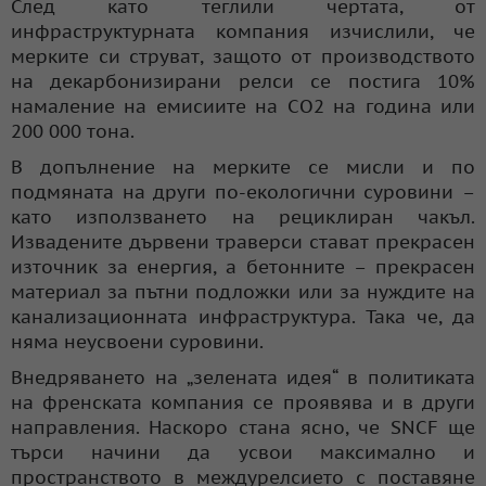
След като теглили чертата, от
инфраструктурната компания изчислили, че
мерките си струват, защото от производството
на декарбонизирани релси се постига 10%
намаление на емисиите на CO2 на година или
200 000 тона.
В допълнение на мерките се мисли и по
подмяната на други по-екологични суровини –
като използването на рециклиран чакъл.
Извадените дървени траверси стават прекрасен
източник за енергия, а бетонните – прекрасен
материал за пътни подложки или за нуждите на
канализационната инфраструктура. Така че, да
няма неусвоени суровини.
Внедряването на „зелената идея“ в политиката
на френската компания се проявява и в други
направления. Наскоро стана ясно, че SNCF ще
търси начини да усвои максимално и
пространството в междурелсието с поставяне