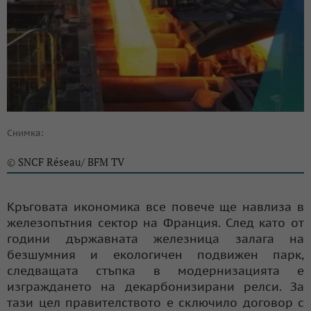
Снимка:
SNCF Réseau/ BFM TV
©
Кръговата икономика все повече ще навлиза в
железопътния сектор на Франция. След като от
години държавната железница залага на
безшумния и екологичен подвижен парк,
следващата стъпка в модернизацията е
изграждането на декарбонизирани релси. За
тази цел правителството е сключило договор с