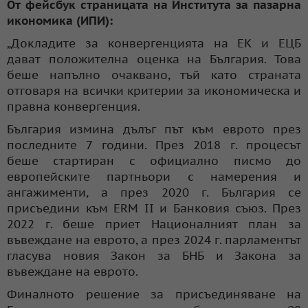
От фейсбук страницата на Института за пазарна
икономика (ИПИ):
„Докладите за конвергенцията на ЕК и ЕЦБ
дават положителна оценка на България. Това
беше напълно очаквано, тъй като страната
отговаря на всички критерии за икономическа и
правна конвергенция.
България измина дълъг път към еврото през
последните 7 години. През 2018 г. процесът
беше стартиран с официално писмо до
европейските партньори с намерения и
ангажименти, а през 2020 г. България се
присъедини към ERM II и Банковия съюз. През
2022 г. беше приет Националният план за
въвеждане на еврото, а през 2024 г. парламентът
гласува новия Закон за БНБ и Закона за
въвеждане на еврото.
Финалното решение за присъединяване на