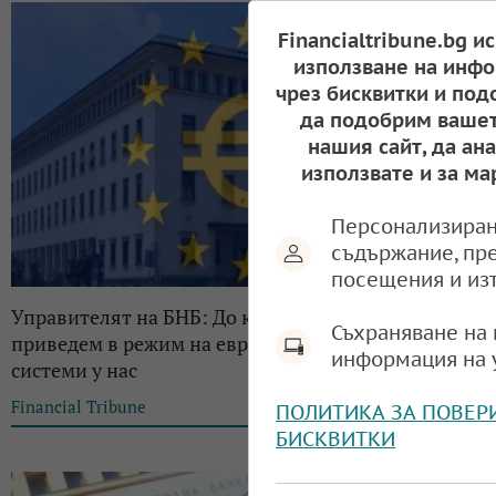
Financialtribune.bg и
използване на инфо
чрез бисквитки и под
да подобрим вашет
нашия сайт, да ан
използвате и за ма
Персонализиран
съдържание, пр
посещения и из
Управителят на БНБ: До края на 2025 г. трябва да
Съхраняване на 
приведем в режим на еврозона платежните
информация на 
системи у нас
Financial Tribune
16:59, 04.06.2025
ПОЛИТИКА ЗА ПОВЕР
БИСКВИТКИ