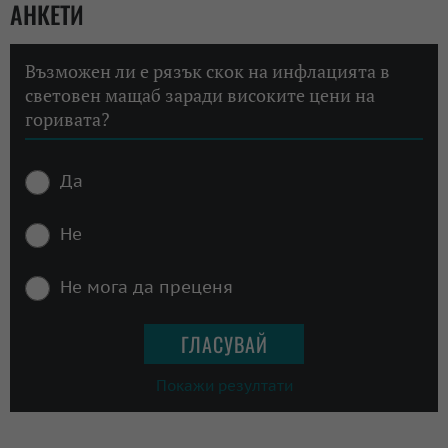
АНКЕТИ
Възможен ли е рязък скок на инфлацията в
световен мащаб заради високите цени на
горивата?
Да
Не
Не мога да преценя
Покажи резултати