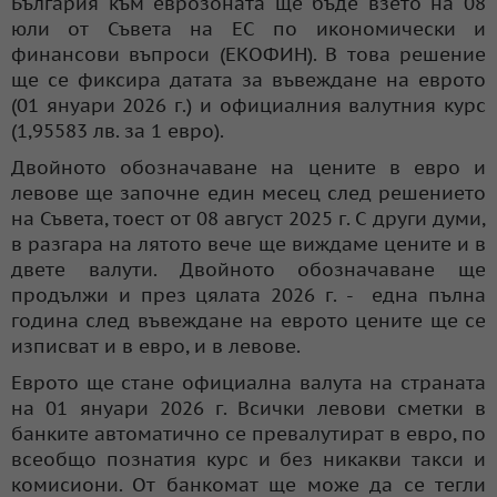
България към еврозоната ще бъде взето на 08
юли от Съвета на ЕС по икономически и
финансови въпроси (ЕКОФИН). В това решение
ще се фиксира датата за въвеждане на еврото
(01 януари 2026 г.) и официалния валутния курс
(1,95583 лв. за 1 евро).
Двойното обозначаване на цените в евро и
левове ще започне един месец след решението
на Съвета, тоест от 08 август 2025 г. С други думи,
в разгара на лятото вече ще виждаме цените и в
двете валути. Двойното обозначаване ще
продължи и през цялата 2026 г. - една пълна
година след въвеждане на еврото цените ще се
изписват и в евро, и в левове.
Еврото ще стане официална валута на страната
на 01 януари 2026 г. Всички левови сметки в
банките автоматично се превалутират в евро, по
всеобщо познатия курс и без никакви такси и
комисиони. От банкомат ще може да се тегли