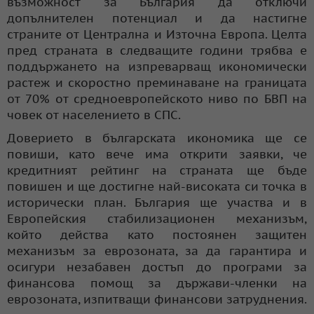
възможност за България да отключи
допълнителен потенциал и да настигне
страните от Централна и Източна Европа. Целта
пред страната в следващите години трябва е
поддържането на изпреварващ икономически
растеж и скоростно преминаване на границата
от 70% от средноевропейското ниво по БВП на
човек от населението в СПС.
Доверието в българската икономика ще се
повиши, като вече има открити заявки, че
кредитният рейтинг на страната ще бъде
повишен и ще достигне най-високата си точка в
исторически план. България ще участва и в
Европейския стабилизационен механизъм,
който действа като постоянен защитен
механизъм за еврозоната, за да гарантира и
осигури незабавен достъп до програми за
финансова помощ за държави-членки на
еврозоната, изпитващи финансови затруднения.