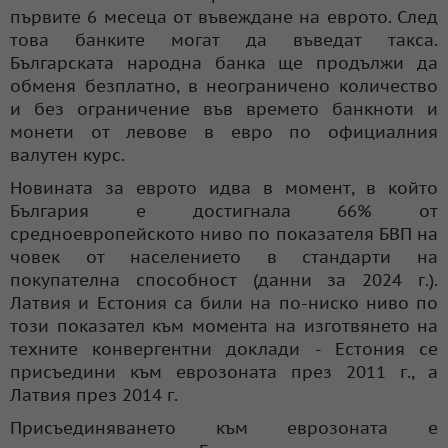
първите 6 месеца от въвеждане на еврото. След
това банките могат да въведат такса.
Българската народна банка ще продължи да
обменя безплатно, в неограничено количество
и без ограничение във времето банкноти и
монети от левове в евро по официалния
валутен курс.
Новината за еврото идва в момент, в който
България е достигнала 66% от
средноевропейското ниво по показателя БВП на
човек от населението в стандарти на
покупателна способност (данни за 2024 г.).
Латвия и Естония са били на по-ниско ниво по
този показател към момента на изготвянето на
техните конвергентни доклади - Естония се
присъедини към еврозоната през 2011 г., а
Латвия през 2014 г.
Присъединяването към еврозоната е