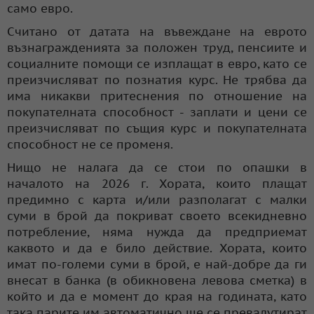
само евро.
Считано от датата на въвеждане на еврото
възнагражденията за положен труд, пенсиите и
социалните помощи се изплащат в евро, като се
преизчисляват по познатия курс. Не трябва да
има никакви притеснения по отношение на
покупателната способност - заплати и цени се
преизчисляват по същия курс и покупателната
способност не се променя.
Нищо не налага да се стои по опашки в
началото на 2026 г. Хората, които плащат
предимно с карта и/или разполагат с малки
суми в брой да покриват своето всекидневно
потребление, няма нужда да предприемат
каквото и да е било действие. Хората, които
имат по-големи суми в брой, е най-добре да ги
внесат в банка (в обикновена левова сметка) в
който и да е момент до края на годината, като
така парите им автоматично ще се превалутират