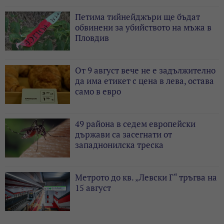
Петима тийнейджъри ще бъдат
обвинени за убийството на мъжа в
Пловдив
От 9 август вече не е задължително
да има етикет с цена в лева, остава
само в евро
49 района в седем европейски
държави са засегнати от
западнонилска треска
Метрото до кв. „Левски Г“ тръгва на
15 август