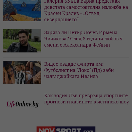
Галерия 33 във Варна представя
деветата самостоятелна изложба на
Красен Кралев - „Отвъд
съзерцанието“
Заряза ли Петър Дочев Ирмена
Чичикова? След 8 години любов я
смени с Александра Фейгин
Видео издаде флирта им:
Футболист на "Локо" (Пд) заби
чалгаджийката Ивайла
Как зодия Лъв превръща спортните
прогнози и казиното в истинско шоу