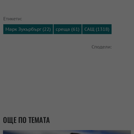
Етикети:
Марк Зукърбърг (22)
среща (61)
САЩ (1318)
Сподели:
ОЩЕ ПО ТЕМАТА