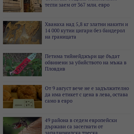
тегли заем от 367 млн. евро
Хванаха над 5,8 кг златни накити и
14 000 кутии цигари без бандерол
на границата
Петима тийнейджъри ще бъдат
обвинени за убийството на мъжа в
Пловдив
От 9 август вече не е задължително
да има етикет с цена в лева, остава
само в евро
49 района в седем европейски
държави са засегнати от
западнонилска треска