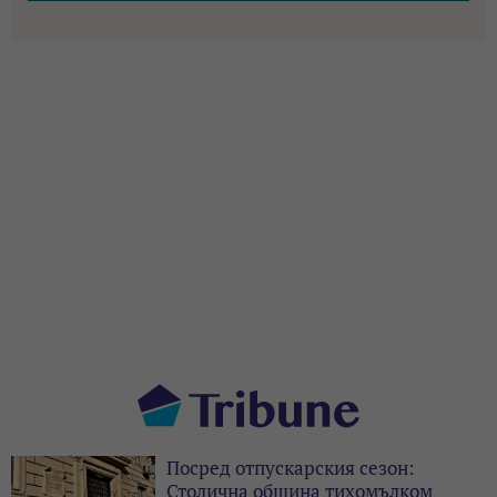
Посред отпускарския сезон:
Столична община тихомълком