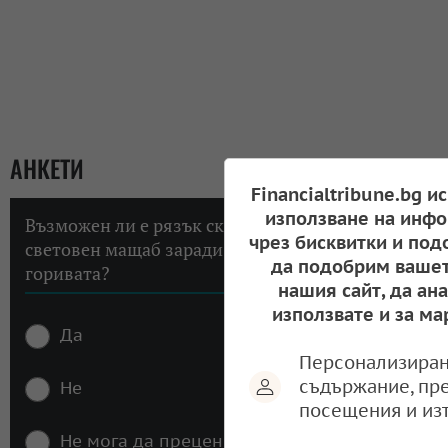
АНКЕТИ
Financialtribune.bg и
използване на инфо
Възможен ли е рязък скок на инфлацията в
чрез бисквитки и под
световен мащаб заради високите цени на
да подобрим вашет
горивата?
нашия сайт, да ан
използвате и за ма
Да
Персонализиран
съдържание, пр
Не
посещения и из
Не мога да преценя