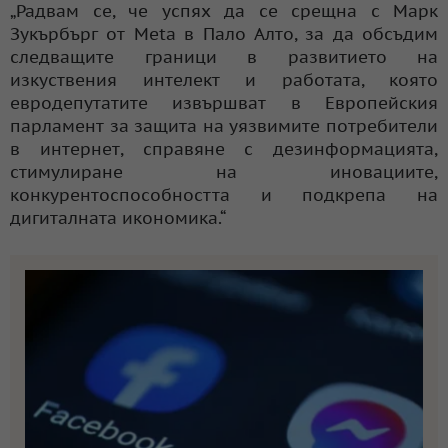
„Радвам се, че успях да се срещна с Марк
Зукърбърг от Meta в Пало Алто, за да обсъдим
следващите граници в развитието на
изкуствения интелект и работата, която
евродепутатите извършват в Европейския
парламент за защита на уязвимите потребители
в интернет, справяне с дезинформацията,
стимулиране на иновациите,
конкурентоспособността и подкрепа на
дигиталната икономика.“