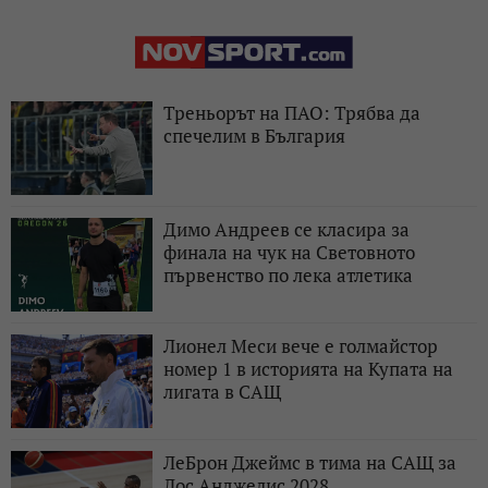
Треньорът на ПАО: Трябва да
спечелим в България
Димо Андреев се класира за
финала на чук на Световното
първенство по лека атлетика
Лионел Меси вече е голмайстор
номер 1 в историята на Купата на
лигата в САЩ
ЛеБрон Джеймс в тима на САЩ за
Лос Анджелис 2028