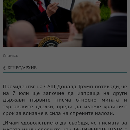
Снимка:
БГНЕС/АРХИВ
©
Президентът на САЩ Доналд Тръмп потвърди, че
на 7 юли ще започне да изпраща на други
държави първите писма относно митата и
търговските сделки, преди да изтече крайният
срок за влизане в сила на спрените налози.
„Имам удоволствието да съобщя, че писмата за
митата и/или сделките на СЪЕДИНЕНИТЕ ЩАТИ с