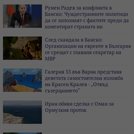
Румен Радев за конфликта в
Банско: Чуждестранните политици
да се запознаят с фактите преди да
коментират страната ни
След скандала в Банско:
Организации на евреите в България
се срещат с главния секретар на
МВР
Галерия 33 във Варна представя
деветата самостоятелна изложба
на Красен Кралев - „Отвъд
съзерцанието“
Иран обяви сделка с Оман за
Ормузкия проток