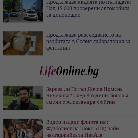
Продължава акцията по пътищата:
Над 15 000 проверени автомобила
за денонощие
Продължава разследването на
разбитата в София лаборатория за
фентанил
Заряза ли Петър Дочев Ирмена
Чичикова? След 8 години любов я
смени с Александра Фейгин
Видео издаде флирта им:
Футболист на "Локо" (Пд) заби
чалгаджийката Ивайла