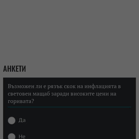
АНКЕТИ
Възможен ли е рязък скок на инфлацията в
световен мащаб заради високите цени на
горивата?
Да
Не