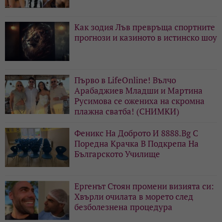
Как зодия Лъв превръща спортните
прогнози и казиното в истинско шоу
Първо в LifeOnline! Вълчо
Арабаджиев Младши и Мартина
Русимова сe oжениха на скромна
плажна сватба! (СНИМКИ)
Феникс На Доброто И 8888.Bg С
Поредна Крачка В Подкрепа На
Българското Училище
Ергенът Стоян промени визията си:
Хвърли очилата в морето след
безболезнена процедура