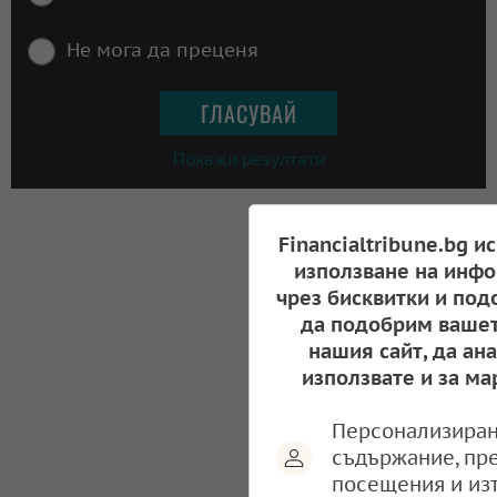
Не мога да преценя
Покажи резултати
Financialtribune.bg и
използване на инфо
чрез бисквитки и под
да подобрим вашет
нашия сайт, да ан
използвате и за ма
Персонализиран
съдържание, пр
посещения и из