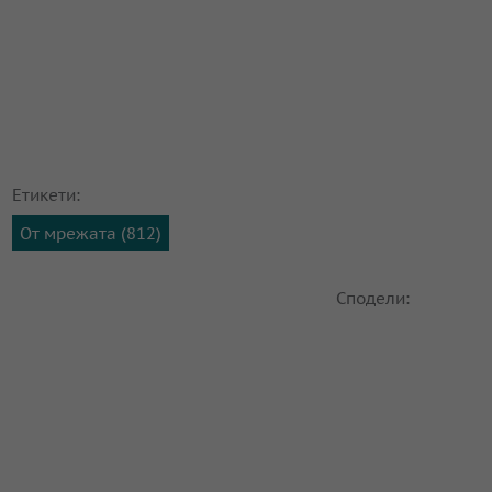
Етикети:
От мрежата (812)
Сподели: