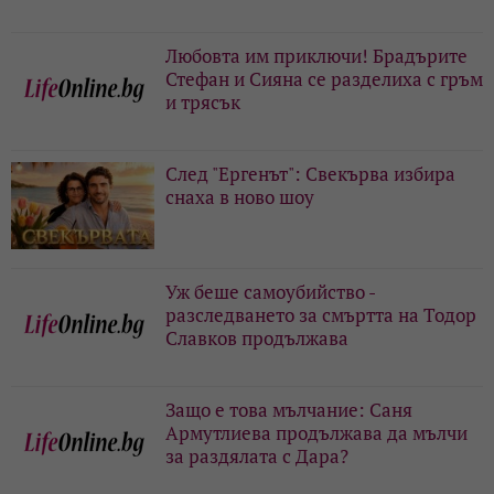
Любовта им приключи! Брадърите
Стефан и Сияна се разделиха с гръм
и трясък
След "Ергенът": Свекърва избира
снаха в ново шоу
Уж беше самоубийство -
разследването за смъртта на Тодор
Славков продължава
Защо е това мълчание: Саня
Армутлиева продължава да мълчи
за раздялата с Дара?