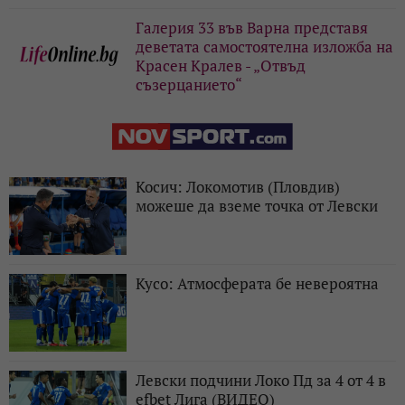
Галерия 33 във Варна представя
деветата самостоятелна изложба на
Красен Кралев - „Отвъд
съзерцанието“
Косич: Локомотив (Пловдив)
можеше да вземе точка от Левски
Кусо: Атмосферата бе невероятна
Левски подчини Локо Пд за 4 от 4 в
efbet Лига (ВИДЕО)