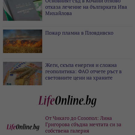
Основният съд в Кочани отново
отказа лечение на българката Ива
Михайлова
Пожар пламна в Пловдивско
Жеги, скъпа енергия и сложна
геополитика: ФАО отчете ръст в
световните цени на храните
От Чикаго до Созопол: Лина
Григорова сбъдна мечтата си за
собствена галерия