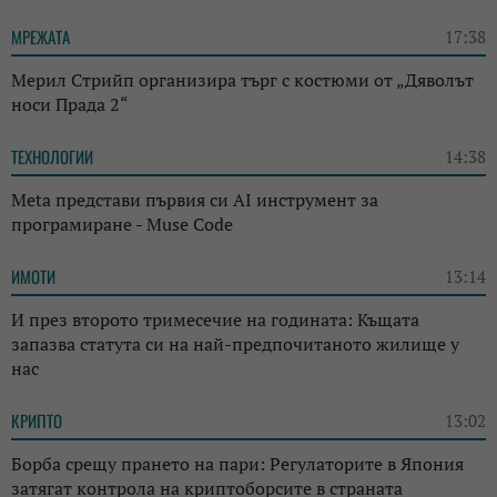
МРЕЖАТА
17:38
Мерил Стрийп организира търг с костюми от „Дяволът
носи Прада 2“
ТЕХНОЛОГИИ
14:38
Meta представи първия си AI инструмент за
програмиране - Muse Code
ИМОТИ
13:14
И през второто тримесечие на годината: Къщата
запазва статута си на най-предпочитаното жилище у
нас
КРИПТО
13:02
Борба срещу прането на пари: Регулаторите в Япония
затягат контрола на криптоборсите в страната