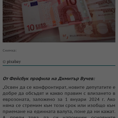
Снимка:
pixabay
©
От Фейсбук профила на Димитър Вучев:
„Освен да се конфронтират, новите депутатите е
добре да обсъдят и какво правим с влизането в
еврозоната, заложено за 1 януари 2024 г. Ако
няма се стремим към този срок или изобщо към
приемане на единната валута, поне да ни кажат.
А преди това да си напомним основните