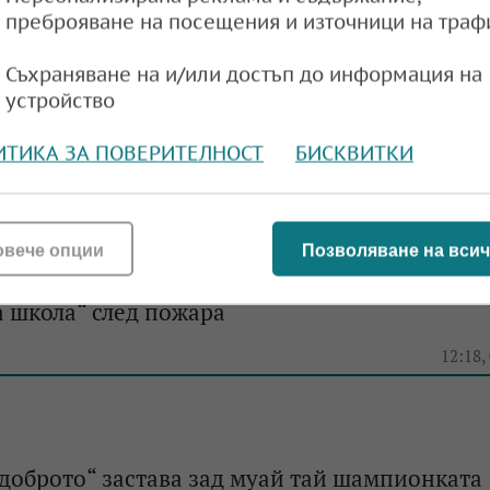
преброяване на посещения и източници на траф
Съхраняване на и/или достъп до информация на
 доброто“ подкрепи изграждането на модерн
устройство
ая в СУ „Христо Ботев“, Карнобат
ИТИКА ЗА ПОВЕРИТЕЛНОСТ
БИСКВИТКИ
09:09,
овече опции
Позволяване на всич
доброто“ с ключово дарение за възстановява
 школа“ след пожара
12:18,
доброто“ застава зад муай тай шампионката