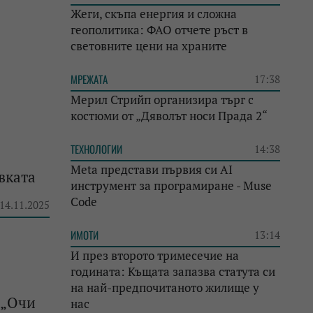
Жеги, скъпа енергия и сложна
геополитика: ФАО отчете ръст в
световните цени на храните
МРЕЖАТА
17:38
Мерил Стрийп организира търг с
костюми от „Дяволът носи Прада 2“
ТЕХНОЛОГИИ
14:38
Meta представи първия си AI
вката
инструмент за програмиране - Muse
Code
 14.11.2025
ИМОТИ
13:14
И през второто тримесечие на
годината: Къщата запазва статута си
на най-предпочитаното жилище у
 „Очи
нас