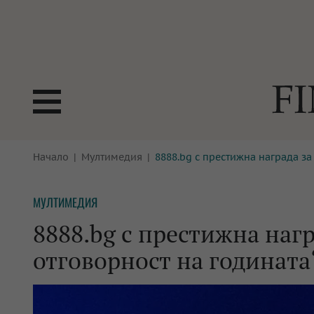
БОРСИ
Начало
Мултимедия
8888.bg с престижна награда за
ТЕХНОЛ
КРИПТО
АНАЛИЗ
МУЛТИМЕДИЯ
БАНКИ
МРЕЖАТ
8888.bg с престижна наг
ПАРИТЕ
ИМОТИ
отговорност на годината
ЗАСТРАХОВАНЕ
АВТОМО
ЕНЕРГЕТИКА
МУЛТИМ