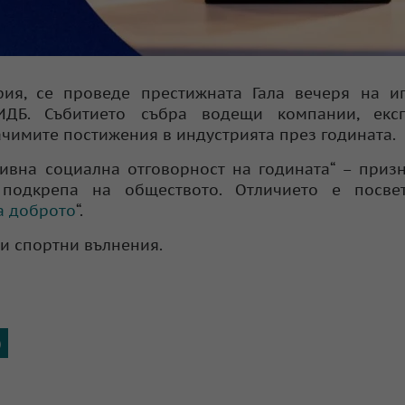
фия, се проведе престижната Гала вечеря на и
ИДБ. Събитието събра водещи компании, екс
ачимите постижения в индустрията през годината.
ивна социална отговорност на годината“ – приз
подкрепа на обществото. Отличието е посве
а доброто
“.
 и спортни вълнения.
)