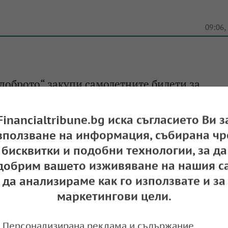
09:06,
доброто“ закупи самолетните билети за
о първенство за спортисти със Синдром на 
Financialtribune.bg иска съгласието Ви з
09:05,
зползване на информация, събирана чр
бисквитки и подобни технологии, за да
добрим вашето изживяване на нашия са
доброто“ създаде празник за 24 май в село 
да анализираме как го използвате и за
маркетингови цели.
09:00,
Персонализирана реклама и съдържание,