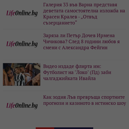
Галерия 33 във Варна представя
деветата самостоятелна изложба на
Красен Кралев - „Отвъд
съзерцанието“
Заряза ли Петър Дочев Ирмена
Чичикова? След 8 години любов я
смени с Александра Фейгин
Видео издаде флирта им:
Футболист на "Локо" (Пд) заби
чалгаджийката Ивайла
Как зодия Лъв превръща спортните
прогнози и казиното в истинско шоу