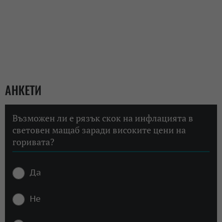
АНКЕТИ
Възможен ли е рязък скок на инфлацията в
световен мащаб заради високите цени на
горивата?
Да
Не