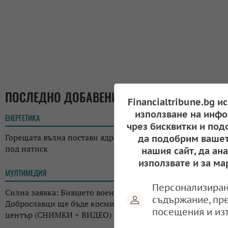
ПОСЛЕДНО ДОБАВЕНИ
Financialtribune.bg и
използване на инфо
ЕНЕРГЕТИКА
14:21
чрез бисквитки и под
Горещата вълна постави ядрената енергетика на Европа
да подобрим вашет
под натиск
нашия сайт, да ан
използвате и за ма
МУЛТИМЕДИЯ
13:16
Персонализиран
Силна заявка: Бившето военно летище край
съдържание, пр
Доброславци ще бъде космически и технологичен
посещения и из
център (СНИМКИ + ВИДЕО)