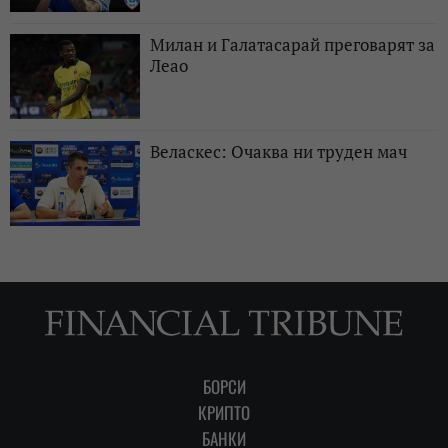
Милан и Галатасарай преговарят за
Леао
Веласкес: Очаква ни труден мач
БОРСИ
КРИПТО
БАНКИ