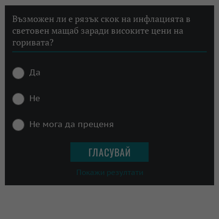
Възможен ли е рязък скок на инфлацията в
световен мащаб заради високите цени на
горивата?
Да
Не
Не мога да преценя
Покажи резултати