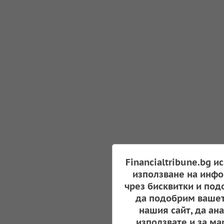
Financialtribune.bg и
използване на инфо
чрез бисквитки и под
да подобрим вашет
нашия сайт, да ан
използвате и за ма