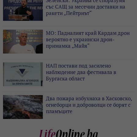
Зеленски: Украйна се споразумя
със САЩ за месечни доставки на
ракети „Пейтриът“
МО: Падналият край Кардам дрон
вероятно е украински дрон-
примамка „Майя“
НАП постави под засилено
наблюдение два фестивала в
Бургаска област
Два пожара избухнаха в Хасковско,
огнеборци и доброволци се борят с
пламъците