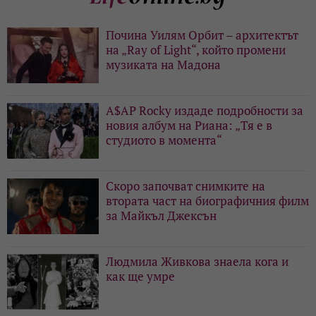
Почина Уилям Орбит – архитектът
на „Ray of Light“, който промени
музиката на Мадона
A$AP Rocky издаде подробности за
новия албум на Риана: „Тя е в
студиото в момента“
Скоро започват снимките на
втората част на биографичния филм
за Майкъл Джексън
Людмила Живкова знаела кога и
как ще умре