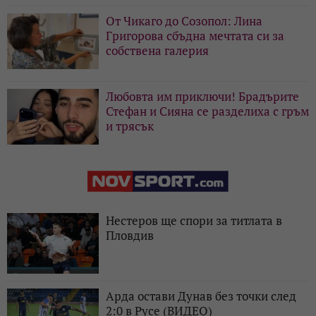
От Чикаго до Созопол: Лина
Григорова сбъдна мечтата си за
собствена галерия
Любовта им приключи! Брадърите
Стефан и Сияна се разделиха с гръм
и трясък
Нестеров ще спори за титлата в
Пловдив
Арда остави Дунав без точки след
2:0 в Русе (ВИДЕО)