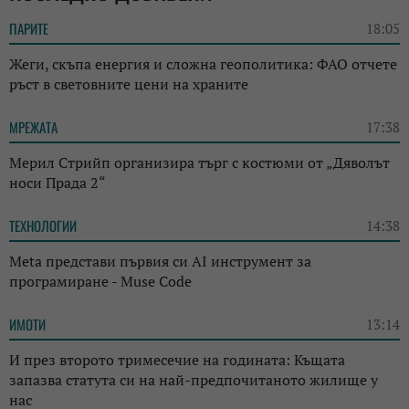
ПАРИТЕ
18:05
Жеги, скъпа енергия и сложна геополитика: ФАО отчете
ръст в световните цени на храните
МРЕЖАТА
17:38
Мерил Стрийп организира търг с костюми от „Дяволът
носи Прада 2“
ТЕХНОЛОГИИ
14:38
Meta представи първия си AI инструмент за
програмиране - Muse Code
ИМОТИ
13:14
И през второто тримесечие на годината: Къщата
запазва статута си на най-предпочитаното жилище у
нас