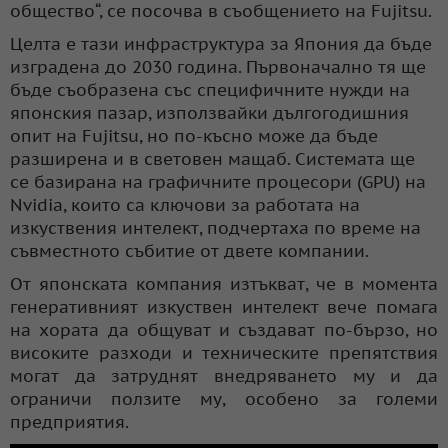
общество“, се посочва в съобщението на Fujitsu.
Целта е тази инфраструктура за Япония да бъде
изградена до 2030 година. Първоначално тя ще
бъде съобразена със специфичните нужди на
японския пазар, използвайки дългогодишния
опит на Fujitsu, но по-късно може да бъде
разширена и в световен мащаб. Системата ще
се базирана на графичните процесори (GPU) на
Nvidia, които са ключови за работата на
изкуствения интелект, подчертаха по време на
съвместното събитие от двете компании.
От японската компания изтъкват, че в момента
генеративният изкуствен интелект вече помага
на хората да общуват и създават по-бързо, но
високите разходи и техническите препятствия
могат да затруднят внедряването му и да
ограничи ползите му, особено за големи
предприятия.