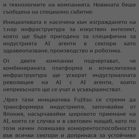
и технологиите на компанията. Новината беше
съобщена на специално събитие.
Инициативата е насочена към изграждането на
т.нар инфраструктура за изкуствен интелект,
която ще бъде пригодена за специфични за
индустрията AI агенти в сектори като
здравеопазване, производство и роботика.
От двете компании подчертават, че
комбинираната платформа и изчислителна
инфраструктура ще ускорят индустриалната
революция на AI с AI агенти, които
непрекъснато ще се учат и усъвършенстват.
„Чрез тази инициатива Fujitsu се стреми да
трансформира индустриите, започвайки от
Япония, насърчавайки широкото приемане на
AI, което се случва и в световен мащаб, като по
този начин повишава конкурентоспособността
във всички сектори и допринася за устойчиво