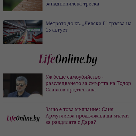
западнонилска треска
Метрото до кв. „Левски Г“ тръгва на
15 август
Уж беше самоубийство -
разследването за смъртта на Тодор
Славков продължава
Защо е това мълчание: Саня
Армутлиева продължава да мълчи
за раздялата с Дара?