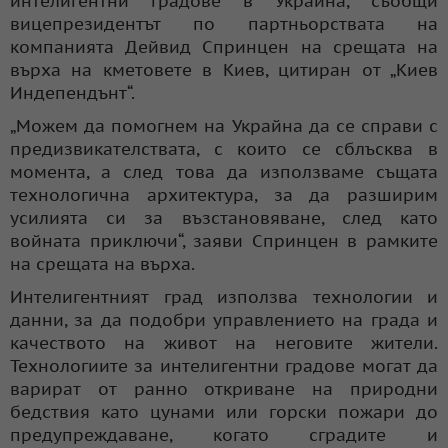
интелигентни градове в Украйна, съобщи
вицепрезидентът по партньорствата на
компанията Дейвид Спринцен на срещата на
върха на кметовете в Киев, цитиран от „Киев
Индепендънт“.
„Можем да помогнем на Украйна да се справи с
предизвикателствата, с които се сблъсква в
момента, а след това да използваме същата
технологична архитектура, за да разширим
усилията си за възстановяване, след като
войната приключи“, заяви Спринцен в рамките
на срещата на върха.
Интелигентният град използва технологии и
данни, за да подобри управлението на града и
качеството на живот на неговите жители.
Технологиите за интелигентни градове могат да
варират от ранно откриване на природни
бедствия като цунами или горски пожари до
предупреждаване, когато сградите и