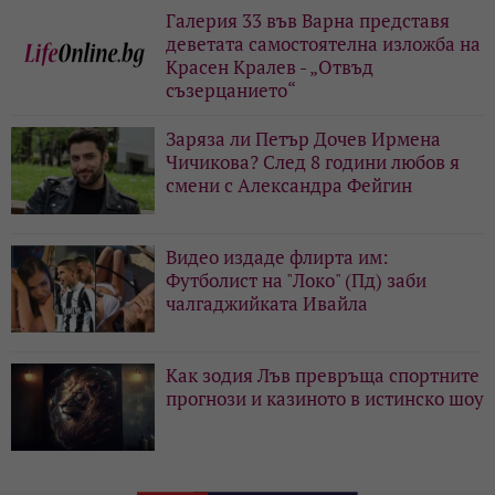
Галерия 33 във Варна представя
деветата самостоятелна изложба на
Красен Кралев - „Отвъд
съзерцанието“
Заряза ли Петър Дочев Ирмена
Чичикова? След 8 години любов я
смени с Александра Фейгин
Видео издаде флирта им:
Футболист на "Локо" (Пд) заби
чалгаджийката Ивайла
Как зодия Лъв превръща спортните
прогнози и казиното в истинско шоу