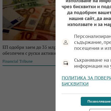
използване на инфо
чрез бисквитки и под
да подобрим вашет
нашия сайт, да ан
използвате и за ма
Персонализиран
съдържание, пр
ЕП одобри заем до 35 млрд. евро за Украйна,
посещения и из
обезпечен с руски активи
Съхраняване на 
Financial Tribune
14:46, 22.10.2024
информация на 
ПОЛИТИКА ЗА ПОВЕР
БИСКВИТКИ
Позволяване