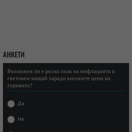
АНКЕТИ
Възможен ли е рязък скок на инфлацията в
световен мащаб заради високите цени на
горивата?
Да
Не