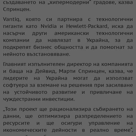
създаването на „хипермодерни“ градове, казва
Спринцен.
Vantiq, която си партнира с технологични
гиганти като Nvidia и Hewlett-Packard, иска да
насърчи други американски технологични
компании да навлязат в Украйна, за да
подкрепят бизнес общността и да помогнат за
нейното възстановяване.
Главният изпълнителен директор на компанията
и баща на Дейвид, Марти Спринцен, казва, че
лидерите на Украйна могат да използват
софтуера за вземане на решения при засилване
на устойчивото развитие и привличане на
чуждестранни инвестиции.
„Този проект ще рационализира събирането на
данни, ще оптимизира разпределението на
ресурсите и ще осигури управление на
икономическите дейности в реално време“,