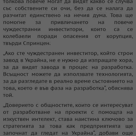
толкова повече могат да видят какво се случва
със собствените си очи, без да се налага да
разчитат единствено на нечия дума. Това ще
помогне за привличането на повече
чуждестранни инвеститори, които са се
колебаели поради опасения от корупция,
твърди Спринцен.
„Ако сте чуждестранен инвеститор, който строи
завод в Украйна, не е нужно да изпращате хора,
за да видят завода в процес на разработка.
Всъщност можете да използвате технологията,
за да разгледате в реално време състоянието на
това, което е във фаза на разработка“, обяснява
той.
„Доверието с общностите, които се интересуват
от разработване на проекти с помощта на
изкуствен интелект, става наистина ключово за
стратегията за това как предприятията ще
започнат да гледат на Украйна“, добави още