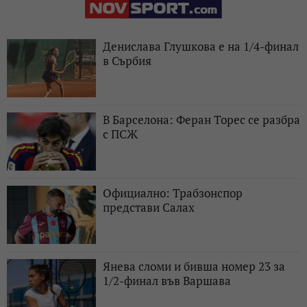
Денислава Глушкова е на 1/4-финал
в Сърбия
В Барселона: Феран Торес се разбра
с ПСЖ
Официално: Трабзонспор
представи Салах
Янева сломи и бивша номер 23 за
1/2-финал във Варшава