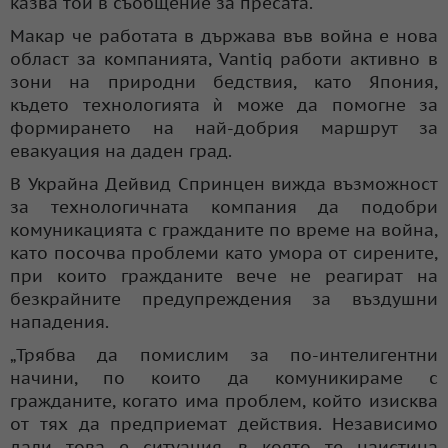
казва той в съобщение за пресата.
Макар че работата в държава във война е нова
област за компанията, Vantiq работи активно в
зони на природни бедствия, като Япония,
където технологията ѝ може да помогне за
формирането на най-добрия маршрут за
евакуация на даден град.
В Украйна Дейвид Спринцен вижда възможност
за технологичната компания да подобри
комуникацията с гражданите по време на война,
като посочва проблеми като умора от сирените,
при които гражданите вече не реагират на
безкрайните предупреждения за въздушни
нападения.
„Трябва да помислим за по-интелигентни
начини, по които да комуникираме с
гражданите, когато има проблем, който изисква
от тях да предприемат действия. Независимо
дали това е ситуация, в която те наистина