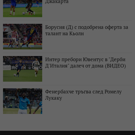
Джакарта
Борусия (Д) с подобрена оферта за
талант на Кьолн
Интер пребори Ювентус в "Дерби
Д'Италия" далеч от дома (ВИДЕО)
Фенербахче тръгва след Ромелу
Лукаку