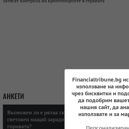
затягат контрола на криптоборсите в страната
Financialtribune.bg и
използване на инфо
чрез бисквитки и под
АНКЕТИ
да подобрим вашет
нашия сайт, да ан
Възможен ли е рязък скок на инфлацията в
използвате и за ма
световен мащаб заради високите цени на
горивата?
Персонализиран