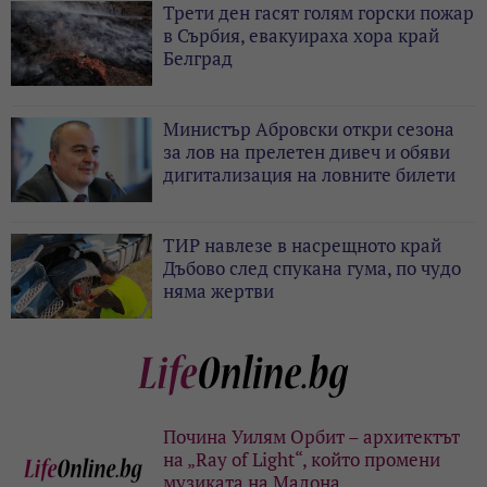
Трети ден гасят голям горски пожар
в Сърбия, евакуираха хора край
Белград
Министър Абровски откри сезона
за лов на прелетен дивеч и обяви
дигитализация на ловните билети
ТИР навлезе в насрещното край
Дъбово след спукана гума, по чудо
няма жертви
Почина Уилям Орбит – архитектът
на „Ray of Light“, който промени
музиката на Мадона