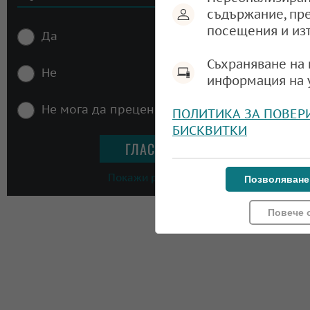
съдържание, пр
посещения и из
Да
Съхраняване на 
Не
информация на 
Не мога да преценя
ПОЛИТИКА ЗА ПОВЕР
БИСКВИТКИ
Покажи резултати
Позволяване
Повече 