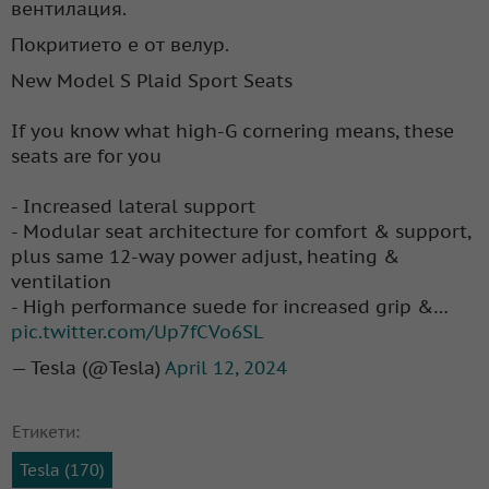
вентилация.
Покритието е от велур.
New Model S Plaid Sport Seats
If you know what high-G cornering means, these
seats are for you
- Increased lateral support
- Modular seat architecture for comfort & support,
plus same 12-way power adjust, heating &
ventilation
- High performance suede for increased grip &…
pic.twitter.com/Up7fCVo6SL
— Tesla (@Tesla)
April 12, 2024
Етикети:
Tesla (170)