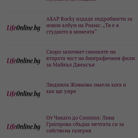
A$AP Rocky издаде подробности за
новия албум на Риана: „Тя е в
студиото в момента“
Скоро започват снимките на
втората част на биографичния филм
за Майкъл Джексън
Людмила Живкова знаела кога и
как ще умре
От Чикаго до Созопол: Лина
Григорова сбъдна мечтата си за
собствена галерия