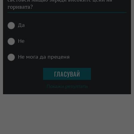
горивата?
Да
Не
Не мога да преценя
Покажи резултати