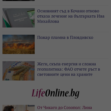
Основният съд в Кочани отново
отказа лечение на българката Ива
Михайлова
Пожар пламна в Пловдивско
Жеги, скъпа енергия и сложна
геополитика: ФАО отчете ръст в
световните цени на храните
От Чикаго до Созопол: Лина