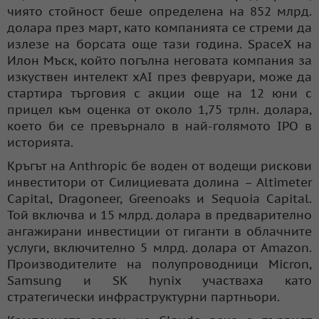
чиято стойност беше определена на 852 млрд.
долара през март, като компанията се стреми да
излезе на борсата още тази година. SpaceX на
Илон Мъск, който погълна неговата компания за
изкуствен интелект xAI през февруари, може да
стартира търговия с акции още на 12 юни с
прицел към оценка от около 1,75 трлн. долара,
което би се превърнало в най-голямото IPO в
историята.
Кръгът на Anthropic бе воден от водещи рискови
инвеститори от Силициевата долина – Altimeter
Capital, Dragoneer, Greenoaks и Sequoia Capital.
Той включва и 15 млрд. долара в предварително
ангажирани инвестиции от гиганти в облачните
услуги, включително 5 млрд. долара от Amazon.
Производителите на полупроводници Micron,
Samsung и SK hynix участваха като
стратегически инфраструктурни партньори.