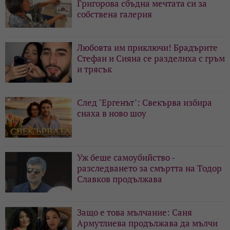
Григорова сбъдна мечтата си за
собствена галерия
Любовта им приключи! Брадърите
Стефан и Сияна се разделиха с гръм
и трясък
След "Ергенът": Свекърва избира
снаха в ново шоу
Уж беше самоубийство -
разследването за смъртта на Тодор
Славков продължава
Защо е това мълчание: Саня
Армутлиева продължава да мълчи