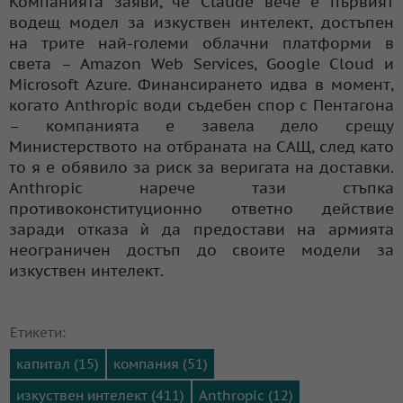
Компанията заяви, че Claude вече е първият
водещ модел за изкуствен интелект, достъпен
на трите най-големи облачни платформи в
света – Amazon Web Services, Google Cloud и
Microsoft Azure. Финансирането идва в момент,
когато Anthropic води съдебен спор с Пентагона
– компанията е завела дело срещу
Министерството на отбраната на САЩ, след като
то я е обявило за риск за веригата на доставки.
Anthropic нарече тази стъпка
противоконституционно ответно действие
заради отказа ѝ да предостави на армията
неограничен достъп до своите модели за
изкуствен интелект.
Етикети:
капитал (15)
компания (51)
изкуствен интелект (411)
Anthropic (12)