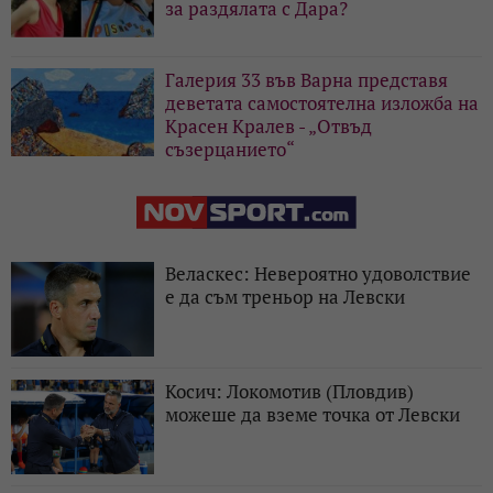
за раздялата с Дара?
Галерия 33 във Варна представя
деветата самостоятелна изложба на
Красен Кралев - „Отвъд
съзерцанието“
Веласкес: Невероятно удоволствие
е да съм треньор на Левски
Косич: Локомотив (Пловдив)
можеше да вземе точка от Левски