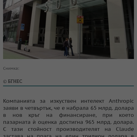
Снимка:
БГНЕС
©
Компанията за изкуствен интелект Anthropic
заяви в четвъртък, че е набрала 65 млрд. долара
в нов кръг на финансиране, при което
пазарната ѝ оценка достигна 965 млрд. долара.
С тази стойност производителят на Claude
застава на прага на един трилион долара в