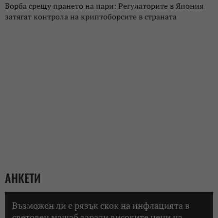
Борба срещу прането на пари: Регулаторите в Япония
затягат контрола на криптоборсите в страната
АНКЕТИ
Възможен ли е рязък скок на инфлацията в
световен мащаб заради високите цени на