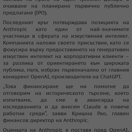
очакване на планирано първично публично
предлагане (IPO).
Последният кръг потвърждава позицията на
Anthropic като един от най-значимите
участници в сферата на изкуствения интелект.
Компанията наложи своето присъствие, като се
фокусира върху предоставянето на генеративен
изкуствен интелект на корпоративни клиенти –
за разлика от ориентирането към широката
публика, пътя, избран първоначално от главния
конкурент OpenAI, производителя на ChatGPT.
„Това финансиране ще ни помогне да
отговорим на историческото търсене, което
изпитваме, да сме в авангарда на
изследванията и да внесем Claude в повече
работни среди“, заяви Кришна Рао, главен
финансов директор на Anthropic.
Оценката на Anthropic я поставя пред OpenAI,