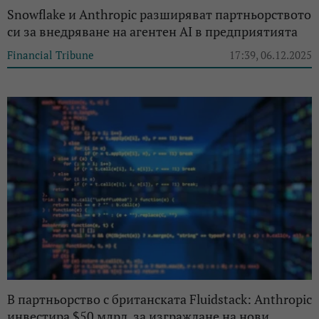
Snowflake и Anthropic разширяват партньорството
си за внедряване на агентен AI в предприятията
Financial Tribune
17:39, 06.12.2025
В партньорство с британската Fluidstack: Anthropic
инвестира $50 млрд. за изграждане на нови