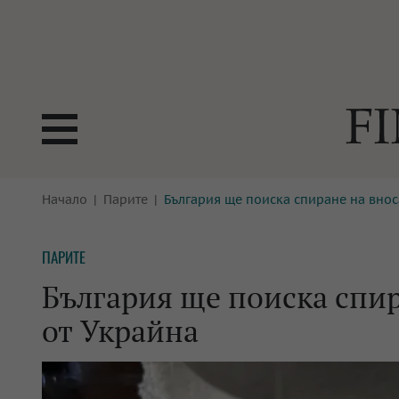
БОРСИ
Начало
Парите
България ще поиска спиране на внос
ТЕХНОЛ
КРИПТО
АНАЛИЗ
ПАРИТЕ
БАНКИ
МРЕЖАТ
България ще поиска спир
ПАРИТЕ
ИМОТИ
от Украйна
ЗАСТРАХОВАНЕ
АВТОМО
ЕНЕРГЕТИКА
МУЛТИМ