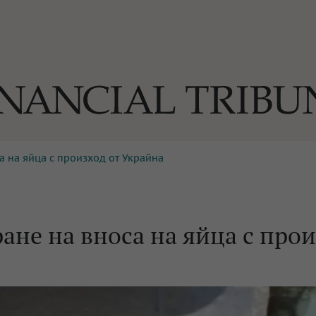
а на яйца с произход от Украйна
ОГИИ
За нас
Реклама
Ко
И
Част от Tribune Media Gr
А
ане на вноса на яйца с про
БИЛИ
ЕДИЯ