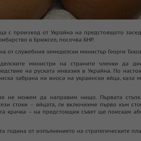
йца с произход от Украйна на предстоящото засе
рибарство в Брюксел, посочва БНР.
ена от служебния земеделски министър Георги Тахов
делските министри на страните членки да дис
ледствие на руската инвазия в Украйна. По насто
иска забрана на вноса на украински яйца, каза 
ия не можем да направим нищо. Първата стъпка
ези стоки – яйцата, ги включихме първо към сто
уга крачка – на предстоящия съвет ще поискам а
та година от изпълнението на стратегическите пл