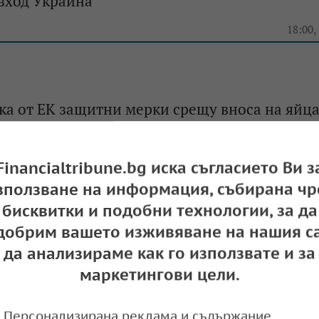
зход Украйна
e
18:00,
ка от ЕК защитни мерки срещу вноса на яйца
e
20:56,
Financialtribune.bg иска съгласието Ви з
зползване на информация, събирана чр
бисквитки и подобни технологии, за да
добрим вашето изживяване на нашия са
ЕС връща митата за захарта и яйцата внасяни
да анализираме как го използвате и за
маркетингови цели.
e
12:10,
Персонализирана реклама и съдържание,