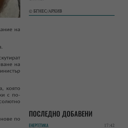
БГНЕС/АРХИВ
©
дание на
.
кутират
яване на
министър
, която
ки с по-
бсолютно
ПОСЛЕДНО ДОБАВЕНИ
анове по
ЕНЕРГЕТИКА
17:42