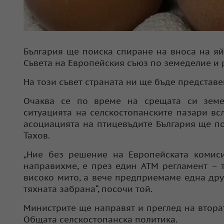
България ще поиска спиране на вноса на я
Съвета на Европейския съюз по земеделие и 
На този съвет страната ни ще бъде представ
Очаква се по време на срещата си земе
ситуацията на селскостопанските пазари вс
асоциацията на птицевъдите България ще по
Тахов.
„Ние без решение на Европейската комис
направихме, е през един АТМ регламент – т
високо мито, а вече предприемаме една др
тяхната забрана“, посочи той.
Министрите ще направят и преглед на втора
Общата селскостопанска политика.