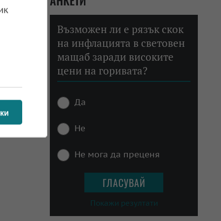
АНКЕТИ
ик
Възможен ли е рязък скок
на инфлацията в световен
мащаб заради високите
цени на горивата?
Да
ки
Не
Не мога да преценя
Покажи резултати