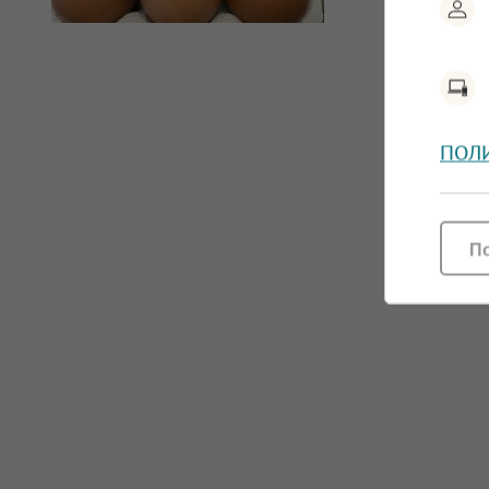
ПОЛ
П