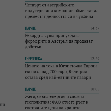
Четвърт от австрийските
индустриални компании обмислят да
преместят дейността си в чужбина
ПАРИТЕ
14:37
Рекордна суша принуждава
фермерите в Австрия да продават
добитък
ЕНЕРГЕТИКА
12:29
Цените на тока в Югоизточна Европа
скочиха над 700 евро, България
остава сред най-евтините пазари
ПАРИТЕ
18:05
Жеги, скъпа енергия и сложна
геополитика: ФАО отчете ръст в
 на
световните цени на храните