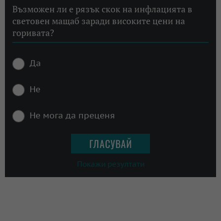
Възможен ли е рязък скок на инфлацията в
световен мащаб заради високите цени на
горивата?
Да
Не
Не мога да преценя
Покажи резултати