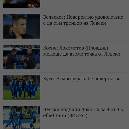
Веласкес: Невероятно удоволствие
е да съм треньор на Левски
Косич: Локомотив (Пловдив)
можеше да вземе точка от Левски
Кусо: Атмосферата бе невероятна
Левски подчини Локо Пд за 4 от 4 в
efbet Лига (ВИДЕО)