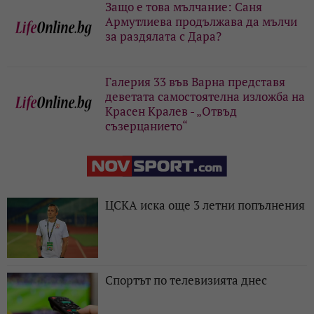
Защо е това мълчание: Саня
Армутлиева продължава да мълчи
за раздялата с Дара?
Галерия 33 във Варна представя
деветата самостоятелна изложба на
Красен Кралев - „Отвъд
съзерцанието“
ЦСКА иска още 3 летни попълнения
Спортът по телевизията днес