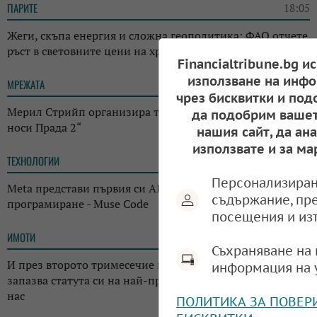
ПАРИТЕ
18:05
Жеги, скъпа енергия и сложна геополитика: ФАО отчете
ръст в световните цени на храните
Financialtribune.bg и
използване на инфо
МРЕЖАТА
17:38
чрез бисквитки и под
Мерил Стрийп организира търг с костюми от „Дяволът
да подобрим вашет
носи Прада 2“
нашия сайт, да ан
използвате и за ма
ТЕХНОЛОГИИ
14:38
Персонализиран
Meta представи първия си AI инструмент за
съдържание, пр
програмиране - Muse Code
посещения и из
ИМОТИ
13:14
Съхраняване на 
И през второто тримесечие на годината: Къщата
информация на 
запазва статута си на най-предпочитаното жилище у
нас
ПОЛИТИКА ЗА ПОВЕР