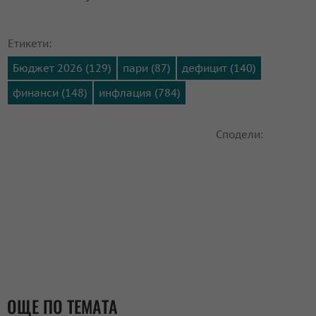
Етикети:
Бюджет 2026 (129)
пари (87)
дефицит (140)
финанси (148)
инфлация (784)
Сподели:
ОЩЕ ПО ТЕМАТА