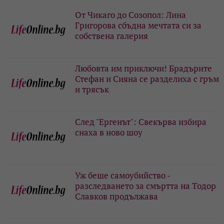
От Чикаго до Созопол: Лина
Григорова сбъдна мечтата си за
собствена галерия
Любовта им приключи! Брадърите
Стефан и Сияна се разделиха с гръм
и трясък
След "Ергенът": Свекърва избира
снаха в ново шоу
Уж беше самоубийство -
разследването за смъртта на Тодор
Славков продължава