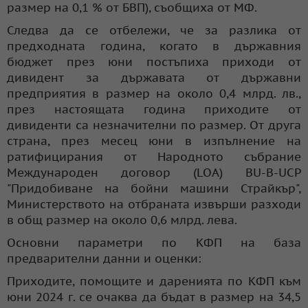
размер на 0,1 % от БВП), съобщиха от МФ.
Следва да се отбележи, че за разлика от
предходната година, когато в държавния
бюджет през юни постъпиха приходи от
дивидент за държавата от държавни
предприятия в размер на около 0,4 млрд. лв.,
през настоящата година приходите от
дивиденти са незначителни по размер. От друга
страна, през месец юни в изпълнение на
ратифицирания от Народното събрание
Международен договор (LOA) BU-B-UCP
"Придобиване на бойни машини Страйкър",
Министерството на отбраната извърши разходи
в общ размер на около 0,6 млрд. лева.
Основни параметри по КФП на база
предварителни данни и оценки:
Приходите, помощите и даренията по КФП към
юни 2024 г. се очаква да бъдат в размер на 34,5