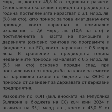
млрд. лв., което е 45,8 % от годишните разчети.
Съпоставени със същия период на предходната
година постъпленията нарастват с 3,1 млрд. лв.
(9,8 на сто), като принос за това имат данъчните
приходи, които нарастват в номинално
изражение с 2,6 млрд. лв. (10,6 на сто) и
постъпленията в частта на помощите и
даренията (основно грантове по програмите и
фондовете на ЕС), които нарастват с 0,8 млрд.
лева. В сравнение с предходната година
неданъчните приходи намаляват с 0,3 млрд. лв.
(5,5 на сто) основно поради спад при
постъпленията от продажба на квоти за емисии
на парникови газове по бюджета на ФСЕС и
приходи от дивидент за държавата от държавни
предприятия.
Разходите по КФП (вкл. вноската на Република
България в бюджета на ЕС) към юни 2024 г.
възлизат на 35,1 млрд. лв. , което е 43,0 % от