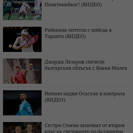
Панатинайкос! (ВИДЕО)
Рибакина потегли с победа в
Торонто (ВИДЕО)
Джордж Лазаров спечели
българския сблъсък с Янаки Милев
Наполи надви Осасуна в контрола
(ВИДЕО)
Сестри Стоеви започват от втория
кръг на световното по бадминтон