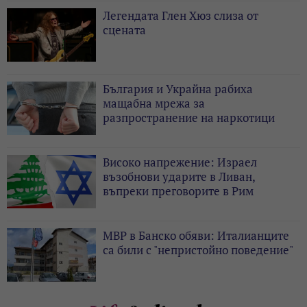
Легендата Глен Хюз слиза от
сцената
България и Украйна рабиха
мащабна мрежа за
разпространение на наркотици
Високо напрежение: Израел
възобнови ударите в Ливан,
въпреки преговорите в Рим
МВР в Банско обяви: Италианците
са били с "непристойно поведение"