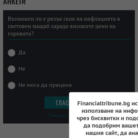
АНКЕТИ
Възможен ли е рязък скок на инфлацията в
световен мащаб заради високите цени на
горивата?
Да
Не
Не мога да преценя
Financialtribune.bg и
използване на инфо
Покажи резултати
чрез бисквитки и под
да подобрим вашет
нашия сайт, да ан