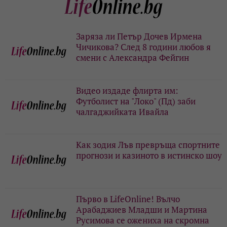
Заряза ли Петър Дочев Ирмена
Чичикова? След 8 години любов я
смени с Александра Фейгин
Видео издаде флирта им:
Футболист на "Локо" (Пд) заби
чалгаджийката Ивайла
Как зодия Лъв превръща спортните
прогнози и казиното в истинско шоу
Първо в LifeOnline! Вълчо
Арабаджиев Младши и Мартина
Русимова сe oжениха на скромна