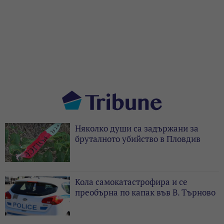
Няколко души са задържани за
бруталното убийство в Пловдив
Кола самокатастрофира и се
преобърна по капак във В. Търново