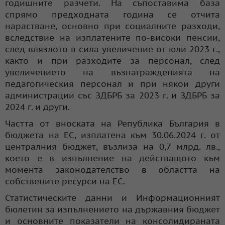
годишните разчети. На съпоставима база
спрямо предходната година се отчита
нарастване, основно при социалните разходи,
вследствие на изплатените по-високи пенсии,
след влязлото в сила увеличение от юли 2023 г.,
както и при разходите за персонал, след
увеличението на възнагражденията на
педагогическия персонал и при някои други
администрации със ЗДБРБ за 2023 г. и ЗДБРБ за
2024 г. и други.
Частта от вноската на Република България в
бюджета на ЕС, изплатена към 30.06.2024 г. от
централния бюджет, възлиза на 0,7 млрд. лв.,
което е в изпълнение на действащото към
момента законодателство в областта на
собствените ресурси на ЕС.
Статистическите данни и Информационният
бюлетин за изпълнението на държавния бюджет
и основните показатели на консолидираната