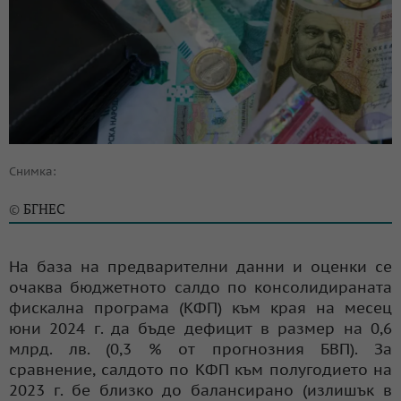
Снимка:
БГНЕС
©
На база на предварителни данни и оценки се
очаква бюджетното салдо по консолидираната
фискална програма (КФП) към края на месец
юни 2024 г. да бъде дефицит в размер на 0,6
млрд. лв. (0,3 % от прогнозния БВП). За
сравнение, салдото по КФП към полугодието на
2023 г. бе близко до балансирано (излишък в