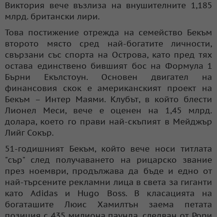
Виктория вече възлиза на внушителните 1,185
млрд. британски лири.
Това постижение отрежда на семейство Бекъм
второто място сред най-богатите личности,
свързани със спорта на Острова, като пред тях
остава единствено бившият бос на Формула 1
Бърни Екълстоун. Основен двигател на
финансовия скок е американският проект на
Бекъм – Интер Маями. Клубът, в който блести
Лионел Меси, вече е оценен на 1,45 млрд.
долара, което го прави най-скъпият в Мейджър
Лийг Сокър.
51-годишният Бекъм, който вече носи титлата
"сър" след получаването на рицарско звание
през ноември, продължава да бъде и едно от
най-търсените рекламни лица в света за гиганти
като Adidas и Hugo Boss. В класацията на
богаташите Люис Хамилтън заема петата
позиция с 435 милиона паунда, следван от Рори