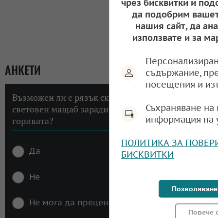
чрез бисквитки и под
да подобрим вашет
нашия сайт, да ан
използвате и за ма
Персонализиран
АНКЕТИ
съдържание, пр
посещения и из
Възможен ли е рязък скок на инфлацията в
Съхраняване на 
световен мащаб заради високите цени на
информация на 
горивата?
ПОЛИТИКА ЗА ПОВЕР
Да
БИСКВИТКИ
Не
Позволяване
Не мога да преценя
Повече 