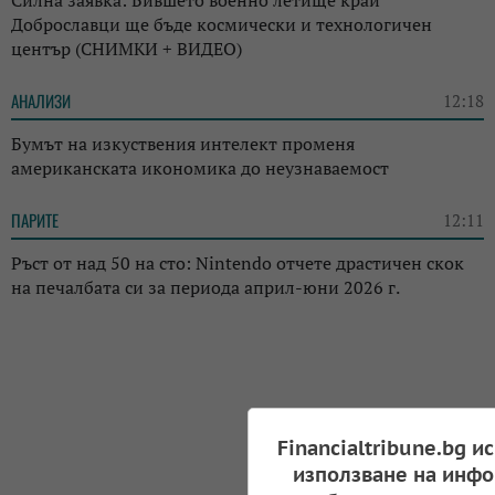
Доброславци ще бъде космически и технологичен
център (СНИМКИ + ВИДЕО)
АНАЛИЗИ
12:18
Бумът на изкуствения интелект променя
американската икономика до неузнаваемост
ПАРИТЕ
12:11
Ръст от над 50 на сто: Nintendo отчете драстичен скок
на печалбата си за периода април-юни 2026 г.
Financialtribune.bg и
използване на инфо