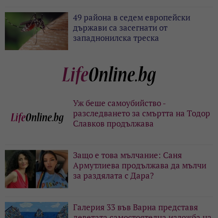
49 района в седем европейски
държави са засегнати от
западнонилска треска
Уж беше самоубийство -
разследването за смъртта на Тодор
Славков продължава
Защо е това мълчание: Саня
Армутлиева продължава да мълчи
за раздялата с Дара?
Галерия 33 във Варна представя
деветата самостоятелна изложба на