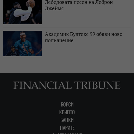
Лебедовата песен на Леброн
Джеймс
Академик Бултекс 99 обяви ново
попълнение
БОРСИ
КРИПТО
БАНКИ
ПАРИТЕ