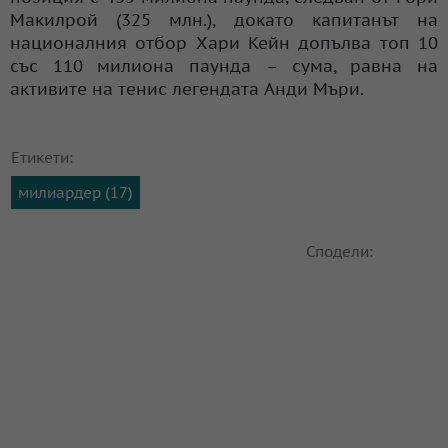
Макилрой (325 млн.), докато капитанът на
националния отбор Хари Кейн допълва топ 10
със 110 милиона паунда – сума, равна на
активите на тенис легендата Анди Мъри.
Етикети:
милиардер (17)
Сподели: