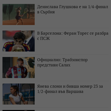
Денислава Глушкова е на 1/4-финал
в Сърбия
В Барселона: Феран Торес се разбра
с ПСЖ
Официално: Трабзонспор
представи Салах
Янева сломи и бивша номер 23 за
1/2-финал във Варшава