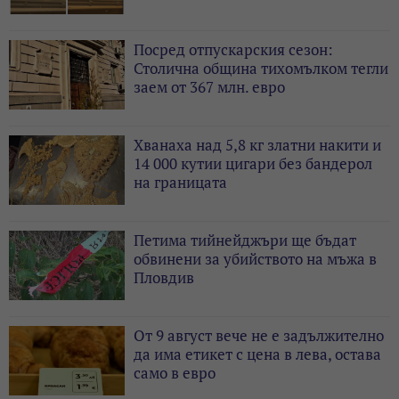
Посред отпускарския сезон:
Столична община тихомълком тегли
заем от 367 млн. евро
Хванаха над 5,8 кг златни накити и
14 000 кутии цигари без бандерол
на границата
Петима тийнейджъри ще бъдат
обвинени за убийството на мъжа в
Пловдив
От 9 август вече не е задължително
да има етикет с цена в лева, остава
само в евро