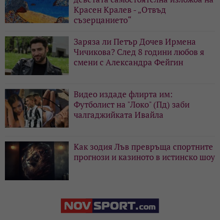
Красен Кралев - „Отвъд
съзерцанието“
Заряза ли Петър Дочев Ирмена
Чичикова? След 8 години любов я
смени с Александра Фейгин
Видео издаде флирта им:
Футболист на "Локо" (Пд) заби
чалгаджийката Ивайла
Как зодия Лъв превръща спортните
прогнози и казиното в истинско шоу