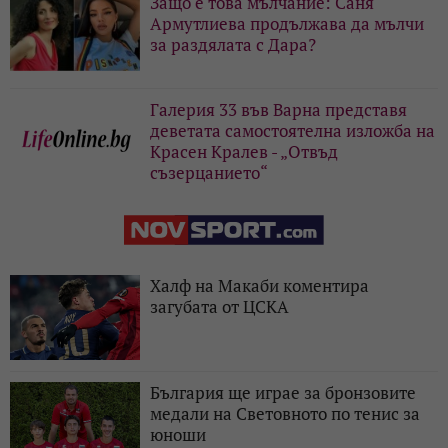
Защо е това мълчание: Саня
Армутлиева продължава да мълчи
за раздялата с Дара?
Галерия 33 във Варна представя
деветата самостоятелна изложба на
Красен Кралев - „Отвъд
съзерцанието“
Халф на Макаби коментира
загубата от ЦСКА
България ще играе за бронзовите
медали на Световното по тенис за
юноши