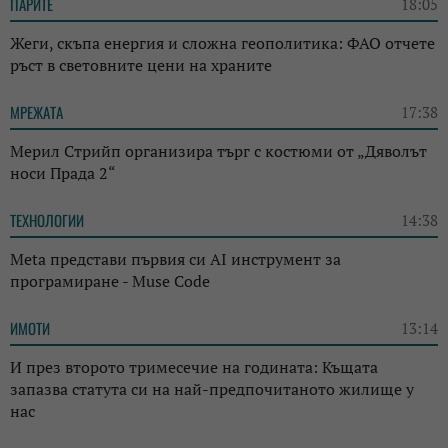
ПАРИТЕ
18:05
Жеги, скъпа енергия и сложна геополитика: ФАО отчете
ръст в световните цени на храните
МРЕЖАТА
17:38
Мерил Стрийп организира търг с костюми от „Дяволът
носи Прада 2“
ТЕХНОЛОГИИ
14:38
Meta представи първия си AI инструмент за
програмиране - Muse Code
ИМОТИ
13:14
И през второто тримесечие на годината: Къщата
запазва статута си на най-предпочитаното жилище у
нас