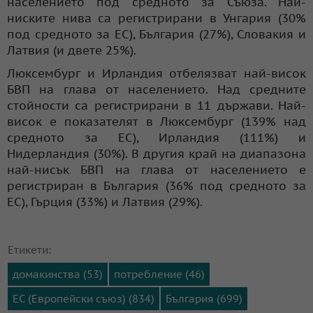
населението под средното за Съюза. Най-
ниските нива са регистрирани в Унгария (30%
под средното за ЕС), България (27%), Словакия и
Латвия (и двете 25%).
Люксембург и Ирландия отбелязват най-висок
БВП на глава от населението. Над средните
стойности са регистрирани в 11 държави. Най-
висок е показателят в Люксембург (139% над
средното за ЕС), Ирландия (111%) и
Нидерландия (30%). В другия край на диапазона
най-нисък БВП на глава от населението е
регистриран в България (36% под средното за
ЕС), Гърция (33%) и Латвия (29%).
Етикети:
домакинства (53)
потребление (46)
ЕС (Европейски съюз) (834)
България (699)