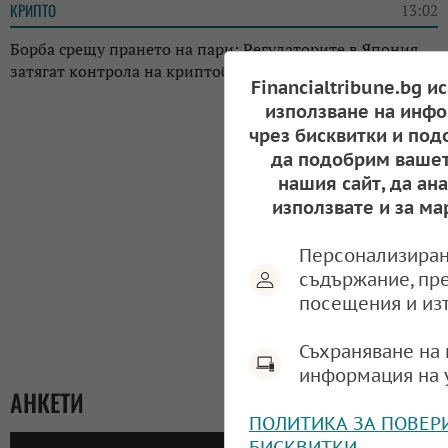
КРИПТО
13:02
Борба срещу прането на пари: Регулаторите в Япония
затягат контрола на криптоборсите в страната
Financialtribune.bg и
използване на инфо
чрез бисквитки и под
да подобрим вашет
нашия сайт, да ан
използвате и за ма
Персонализиран
съдържание, пр
посещения и из
Съхраняване на 
информация на 
АНКЕТИ
ПОЛИТИКА ЗА ПОВЕР
БИСКВИТКИ