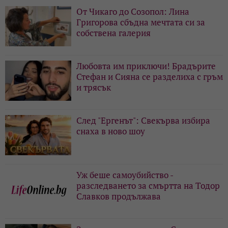
От Чикаго до Созопол: Лина
Григорова сбъдна мечтата си за
собствена галерия
Любовта им приключи! Брадърите
Стефан и Сияна се разделиха с гръм
и трясък
След "Ергенът": Свекърва избира
снаха в ново шоу
Уж беше самоубийство -
разследването за смъртта на Тодор
Славков продължава