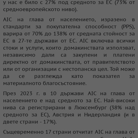
у нас е било с 27% под средното за ЕС (73% от
средноевропейското ниво).
AIC на глава от населението, изразено в
стандарти за покупателна способност (PPS),
варира от 70% до 138% от средната стойност за
ЕС в 27-те държави от ЕС. AIC включва всички
стоки и услуги, които домакинствата използват,
независимо дали са закупени и платени
директно от домакинствата, от правителството
или от организации с нестопанска цел. Той може
да се разглежда като показател за
материалното благосъстояние.
През 2023 г. в 10 държави AIC на глава от
населението е над средното за ЕС. Най-високи
нива са регистрирани в Люксембург (38% над
средното за ЕС), Австрия и Нидерландия (и в
двете страни - 17%).
Същевременно 17 страни отчитат AIC на глава от