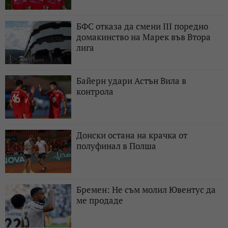
БФС отказа да смени III поредно
домакинство на Марек във Втора
лига
Байерн удари Астън Вила в
контрола
Донски остана на крачка от
полуфинал в Полша
Бремен: Не съм молил Ювентус да
ме продаде