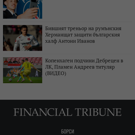
Бившият треньор на румънския
Херманщат защити българския
халф Антони Иванов
Копенхаген подчини Дебрецен в
ЛК, Пламен Андреев титуляр
(ВИДЕО)
БОРСИ