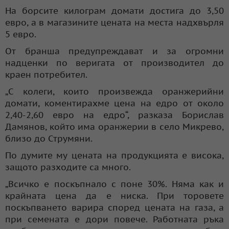
На борсите килограм домати достига до 3,50
евро, а в магазините цената на места надхвърля
5 евро.
От бранша предупреждават и за огромни
надценки по веригата от производител до
краен потребител.
„С колеги, които произвежда оранжерийни
домати, коментирахме цена на едро от около
2,40-2,60 евро на едро“, разказа Борислав
Дамянов, който има оранжерии в село Микрево,
близо до Струмяни.
По думите му цената на продукцията е висока,
защото разходите са много.
„Всичко е поскъпнало с поне 30%. Няма как и
крайната цена да е ниска. При торовете
поскъпването варира според цената на газа, а
при семената е дори повече. Работната ръка