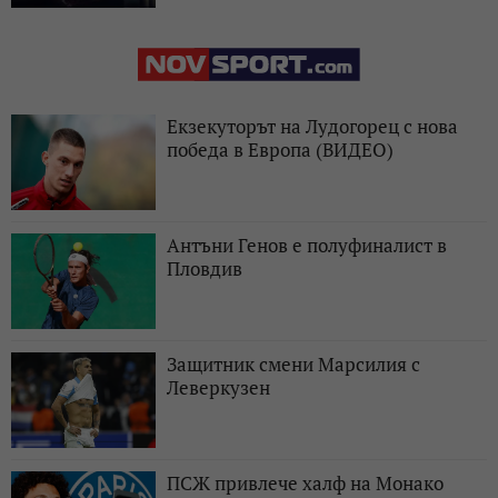
Екзекуторът на Лудогорец с нова
победа в Европа (ВИДЕО)
Антъни Генов е полуфиналист в
Пловдив
Защитник смени Марсилия с
Леверкузен
ПСЖ привлече халф на Монако