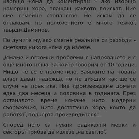
изобщо няма да коментирам - ако изобщо
намериш хора, плащаш каквото поискат. Ние
сме семейно стопанство. Не искам да се
оплаквам, но положението е много тежко“,
твърди Дамянов.
По думите му, ако сметне реалните си разходи -
сметката никога няма да излезе.
„Имаме и огромни проблеми с напояването и с
още много неща, за които говорим от 10 години.
Нищо не се е променило. Заявките на новата
власт дават надежда, но не виждам как ще се
случи на практика. Ние произвеждаме домати
едва два месеца и половина в годината. През
останалото време нямаме нито модерни
съоръжения, нито достатъчно хора, които да
работят“, подчерта производителят.
Според него са нужни радикални мерки и
секторът трябва да излезе „на светло“.