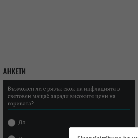
АНКЕТИ
Възможен ли е рязък скок на инфлацията в
световен мащаб заради високите цени на
горивата?
Да