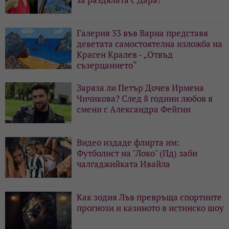
Галерия 33 във Варна представя
деветата самостоятелна изложба на
Красен Кралев - „Отвъд
съзерцанието“
Заряза ли Петър Дочев Ирмена
Чичикова? След 8 години любов я
смени с Александра Фейгин
Видео издаде флирта им:
Футболист на "Локо" (Пд) заби
чалгаджийката Ивайла
Как зодия Лъв превръща спортните
прогнози и казиното в истинско шоу