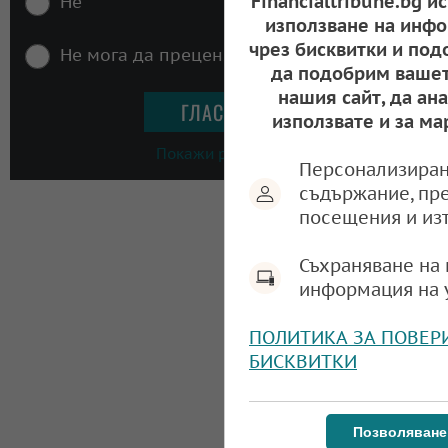
Financialtribune.bg и
Не
използване на инфо
чрез бисквитки и под
Не мога да преценя
да подобрим вашет
нашия сайт, да ан
използвате и за ма
Покажи резултати
Персонализиран
съдържание, пр
посещения и из
Съхраняване на 
информация на 
ПОЛИТИКА ЗА ПОВЕР
БИСКВИТКИ
Позволяване